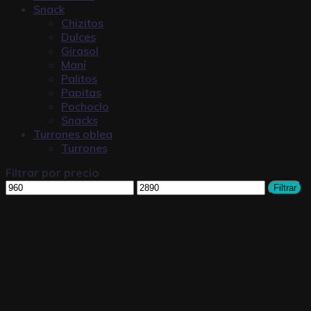
Snack
Chizitos
Dulces
Girasol
Maní
Palitos
Papitas
Pochoclo
Snacks
Turrones oblea
Turrones
Filtrar por precio
Filtrar