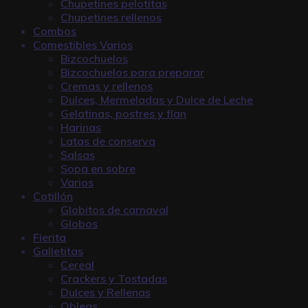
Chupetines pelotitas
Chupetines rellenos
Combos
Comestibles Varios
Bizcochuelos
Bizcochuelos para preparar
Cremas y rellenos
Dulces, Mermeladas y Dulce de Leche
Gelatinas, postres y flan
Harinas
Latas de conserva
Salsas
Sopa en sobre
Varios
Cotillón
Globitos de carnaval
Globos
Fierita
Galletitas
Cereal
Crackers y Tostadas
Dulces y Rellenas
Obleas