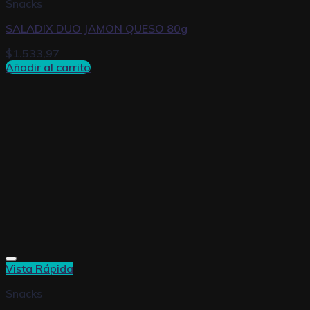
Snacks
SALADIX DUO JAMON QUESO 80g
$
1.533,97
Añadir al carrito
Vista Rápida
Snacks