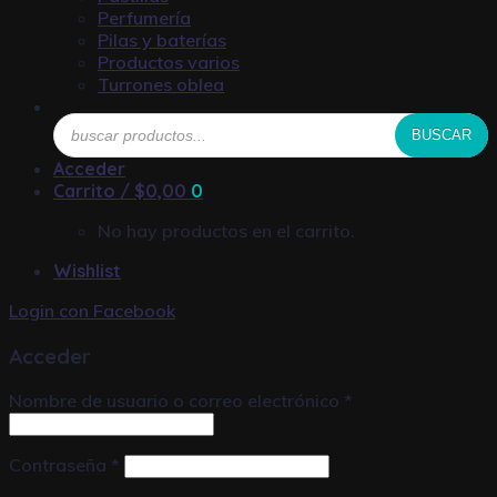
Perfumería
Pilas y baterías
Productos varios
Turrones oblea
Búsqueda
BUSCAR
de
productos
Acceder
Carrito /
$
0,00
0
No hay productos en el carrito.
Wishlist
Login con
Facebook
Acceder
Nombre de usuario o correo electrónico
*
Contraseña
*