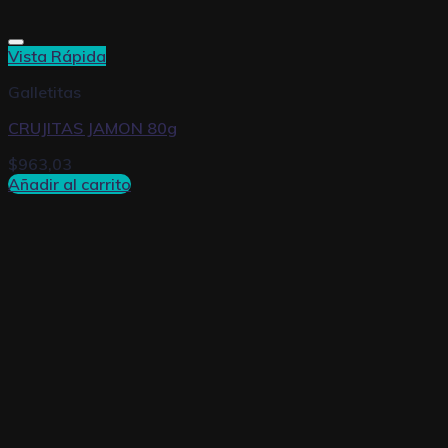
Vista Rápida
Galletitas
CRUJITAS JAMON 80g
$
963,03
Añadir al carrito