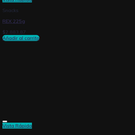
Snacks
REX 225g
$
2.883,87
Añadir al carrito
Vista Rápida