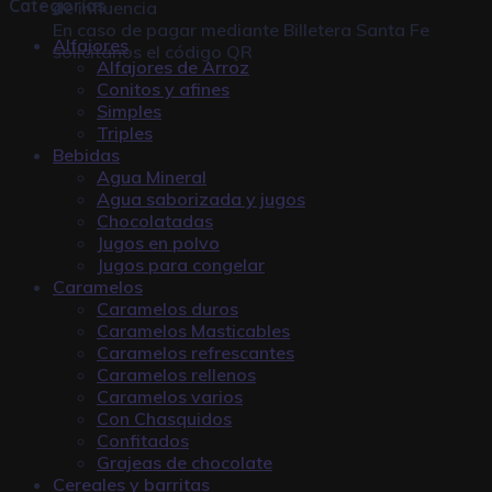
Categorías
de influencia
En caso de pagar mediante
Billetera Santa Fe
Alfajores
solicitanos el código QR
Alfajores de Arroz
Conitos y afines
Simples
Triples
Bebidas
Agua Mineral
Agua saborizada y jugos
Chocolatadas
Jugos en polvo
Jugos para congelar
Caramelos
Caramelos duros
Caramelos Masticables
Caramelos refrescantes
Caramelos rellenos
Caramelos varios
Con Chasquidos
Confitados
Grajeas de chocolate
Cereales y barritas