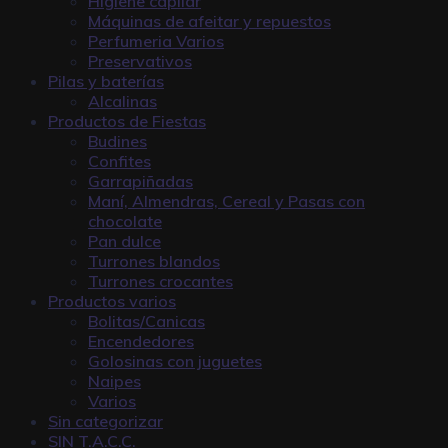
Higiene capilar
Máquinas de afeitar y repuestos
Perfumeria Varios
Preservativos
Pilas y baterías
Alcalinas
Productos de Fiestas
Budines
Confites
Garrapiñadas
Maní, Almendras, Cereal y Pasas con
chocolate
Pan dulce
Turrones blandos
Turrones crocantes
Productos varios
Bolitas/Canicas
Encendedores
Golosinas con juguetes
Naipes
Varios
Sin categorizar
SIN T.A.C.C.