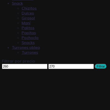
Snack
Chizitos
Dulces
Girasol
Maní
Palitos
Papitas
Pochoclo
Snacks
Turrones oblea
Turrones
Filtrar por precio
Filtrar