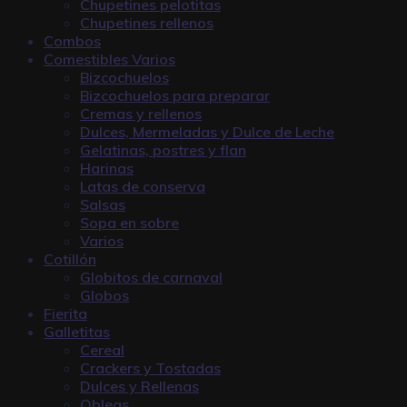
Chupetines pelotitas
Chupetines rellenos
Combos
Comestibles Varios
Bizcochuelos
Bizcochuelos para preparar
Cremas y rellenos
Dulces, Mermeladas y Dulce de Leche
Gelatinas, postres y flan
Harinas
Latas de conserva
Salsas
Sopa en sobre
Varios
Cotillón
Globitos de carnaval
Globos
Fierita
Galletitas
Cereal
Crackers y Tostadas
Dulces y Rellenas
Obleas