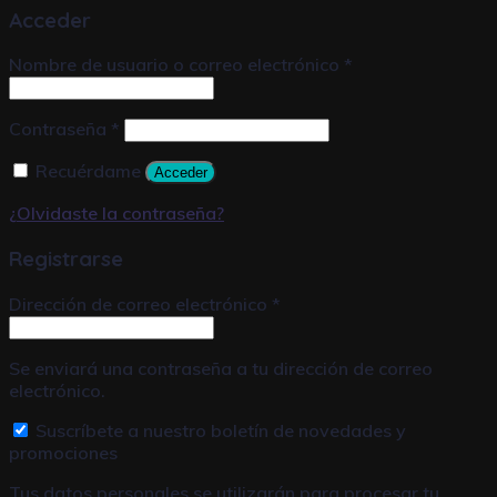
Acceder
Nombre de usuario o correo electrónico
*
Contraseña
*
Recuérdame
Acceder
¿Olvidaste la contraseña?
Registrarse
Dirección de correo electrónico
*
Se enviará una contraseña a tu dirección de correo
electrónico.
Suscríbete a nuestro boletín de novedades y
promociones
Tus datos personales se utilizarán para procesar tu