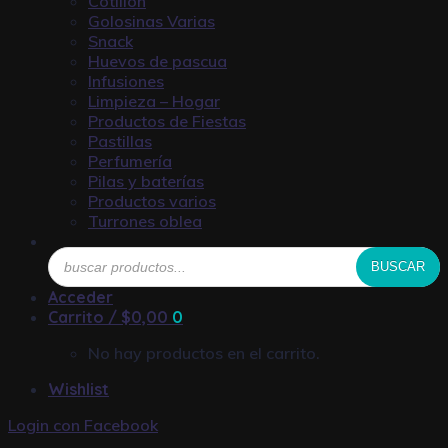
Cotillón
Golosinas Varias
Snack
Huevos de pascua
Infusiones
Limpieza – Hogar
Productos de Fiestas
Pastillas
Perfumería
Pilas y baterías
Productos varios
Turrones oblea
Búsqueda
BUSCAR
de
productos
Acceder
Carrito /
$
0,00
0
No hay productos en el carrito.
Wishlist
Login con
Facebook