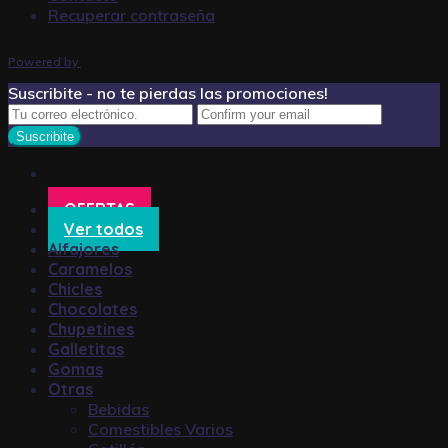
Recuperar contraseña
Powered by
Suscribite - no te pierdas las promociones!
OFERTAS
Ver todos
Alfajores
Caramelos
Chicles
Chocolates
Chupetines
Galletitas
Gomas
Otras
Bebidas
Comestibles Varios