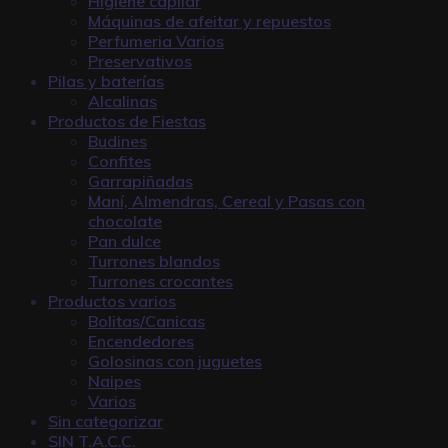
Higiene capilar
Máquinas de afeitar y repuestos
Perfumeria Varios
Preservativos
Pilas y baterías
Alcalinas
Productos de Fiestas
Budines
Confites
Garrapiñadas
Maní, Almendras, Cereal y Pasas con
chocolate
Pan dulce
Turrones blandos
Turrones crocantes
Productos varios
Bolitas/Canicas
Encendedores
Golosinas con juguetes
Naipes
Varios
Sin categorizar
SIN T.A.C.C.