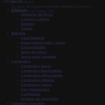
Categorías
de influencia
En caso de pagar mediante
Billetera Santa Fe
Alfajores
solicitanos el código QR
Alfajores de Arroz
Conitos y afines
Simples
Triples
Bebidas
Agua Mineral
Agua saborizada y jugos
Chocolatadas
Jugos en polvo
Jugos para congelar
Caramelos
Caramelos duros
Caramelos Masticables
Caramelos refrescantes
Caramelos rellenos
Caramelos varios
Con Chasquidos
Confitados
Grajeas de chocolate
Cereales y barritas