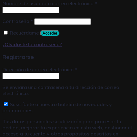
Nombre de usuario o correo electrónico
*
Contraseña
*
Recuérdame
Acceder
¿Olvidaste la contraseña?
Registrarse
Dirección de correo electrónico
*
Se enviará una contraseña a tu dirección de correo
electrónico.
Suscríbete a nuestro boletín de novedades y
promociones
Tus datos personales se utilizarán para procesar tu
pedido, mejorar tu experiencia en esta web, gestionar el
acceso a tu cuenta y otros propósitos descritos en