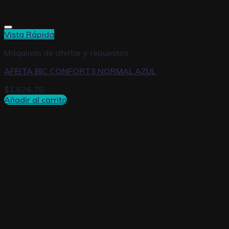
Vista Rápida
Máquinas de afeitar y repuestos
AFEITA BIC CONFORT3 NORMAL AZUL
$
1.626,75
Añadir al carrito