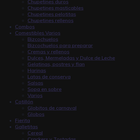
Chupetines duros
Chupetines masticables
Chupetines pelotitas
Chupetines rellenos
Combos
Comestibles Varios
Bizcochuelos
Bizcochuelos para preparar
Cremas y rellenos
Dulces, Mermeladas y Dulce de Leche
Gelatinas, postres y flan
Harinas
Latas de conserva
Salsas
Sopa en sobre
Varios
Cotillón
Globitos de carnaval
Globos
Fierita
Galletitas
Cereal
Crackers y Tostadas