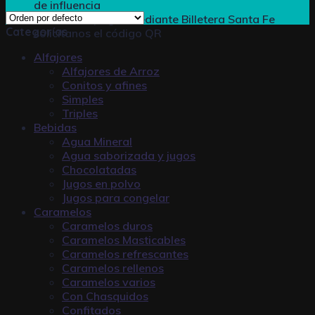
de influencia
En caso de pagar mediante
Billetera Santa Fe
Categorías
solicitanos el código QR
Alfajores
Alfajores de Arroz
Conitos y afines
Simples
Triples
Bebidas
Agua Mineral
Agua saborizada y jugos
Chocolatadas
Jugos en polvo
Jugos para congelar
Caramelos
Caramelos duros
Caramelos Masticables
Caramelos refrescantes
Caramelos rellenos
Caramelos varios
Con Chasquidos
Confitados