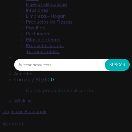
Huevos de pascua
Infusiones
Limpieza – Hogar
Productos de Fiestas
Pastillas
Perfumería
Pilas y baterías
Productos varios
Turrones oblea
Búsqueda
BUSCAR
de
productos
Acceder
Carrito /
$
0,00
0
No hay productos en el carrito.
Wishlist
Login con
Facebook
Acceder