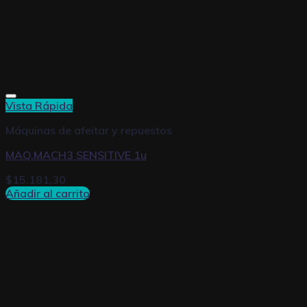
Vista Rápida
Máquinas de afeitar y repuestos
MAQ.MACH3 SENSITIVE 1u
$
15.181,30
Añadir al carrito