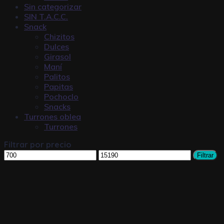
Sin categorizar
SIN T.A.C.C.
Snack
Chizitos
Dulces
Girasol
Maní
Palitos
Papitas
Pochoclo
Snacks
Turrones oblea
Turrones
Filtrar por precio
Filtrar