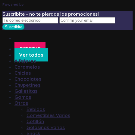
Powered by
Suscribite - no te pierdas las promociones!
OFERTAS
Ver todos
Alfajores
Caramelos
Chicles
Chocolates
Chupetines
Galletitas
Gomas
Otras
Bebidas
Comestibles Varios
Cotillón
Golosinas Varias
Snack