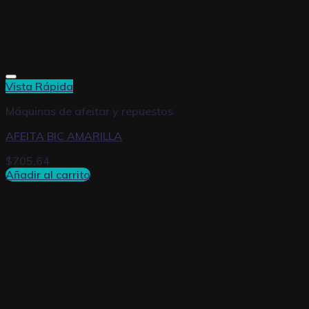
Vista Rápida
Máquinas de afeitar y repuestos
AFEITA BIC AMARILLA
$
705,64
Añadir al carrito