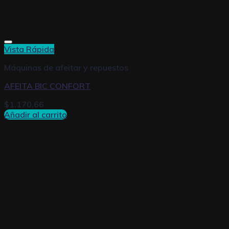
Vista Rápida
Máquinas de afeitar y repuestos
AFEITA BIC CONFORT
$
1.170,66
Añadir al carrito