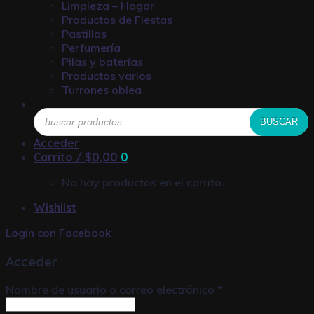
Limpieza – Hogar
Productos de Fiestas
Pastillas
Perfumería
Pilas y baterías
Productos varios
Turrones oblea
Búsqueda
BUSCAR
de
productos
Acceder
Carrito /
$
0,00
0
No hay productos en el carrito.
Wishlist
Login con
Facebook
Acceder
Nombre de usuario o correo electrónico
*