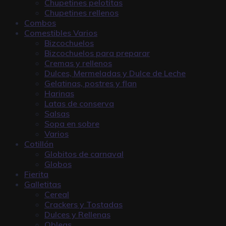
Chupetines pelotitas
Chupetines rellenos
Combos
Comestibles Varios
Bizcochuelos
Bizcochuelos para preparar
Cremas y rellenos
Dulces, Mermeladas y Dulce de Leche
Gelatinas, postres y flan
Harinas
Latas de conserva
Salsas
Sopa en sobre
Varios
Cotillón
Globitos de carnaval
Globos
Fierita
Galletitas
Cereal
Crackers y Tostadas
Dulces y Rellenas
Obleas