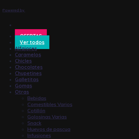
Powered by
OFERTAS
Ver todos
Alfajores
Caramelos
Chicles
Chocolates
Chupetines
Galletitas
Gomas
Otras
Bebidas
Comestibles Varios
Cotillón
Golosinas Varias
Snack
Huevos de pascua
Infusiones