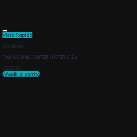
Vista Rápida
Alcalinas
PANASONIC SUPER HYPER C 2u
$
875,62
Añadir al carrito