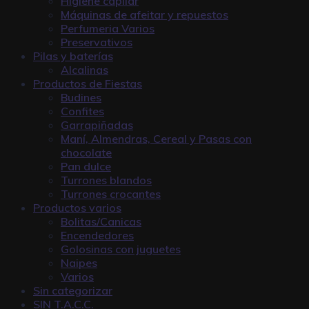
Higiene capilar
Máquinas de afeitar y repuestos
Perfumeria Varios
Preservativos
Pilas y baterías
Alcalinas
Productos de Fiestas
Budines
Confites
Garrapiñadas
Maní, Almendras, Cereal y Pasas con
chocolate
Pan dulce
Turrones blandos
Turrones crocantes
Productos varios
Bolitas/Canicas
Encendedores
Golosinas con juguetes
Naipes
Varios
Sin categorizar
SIN T.A.C.C.