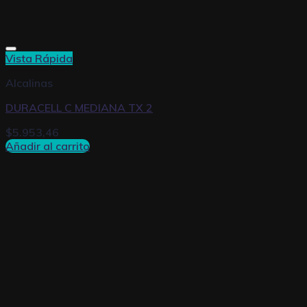
Vista Rápida
Alcalinas
DURACELL C MEDIANA TX 2
$
5.953,46
Añadir al carrito