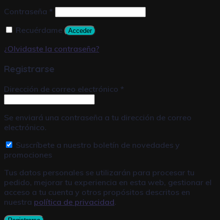
Contraseña
*
Recuérdame
Acceder
¿Olvidaste la contraseña?
Registrarse
Dirección de correo electrónico
*
Se enviará una contraseña a tu dirección de correo
electrónico.
Suscríbete a nuestro boletín de novedades y
promociones
Tus datos personales se utilizarán para procesar tu
pedido, mejorar tu experiencia en esta web, gestionar el
acceso a tu cuenta y otros propósitos descritos en
nuestra
política de privacidad
.