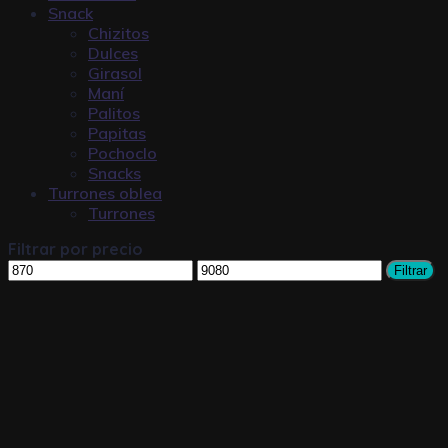
Snack
Chizitos
Dulces
Girasol
Maní
Palitos
Papitas
Pochoclo
Snacks
Turrones oblea
Turrones
Filtrar por precio
Filtrar