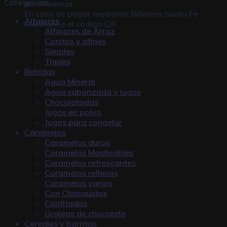
Categorías
de influencia
En caso de pagar mediante
Billetera Santa Fe
Alfajores
solicitanos el código QR
Alfajores de Arroz
Conitos y afines
Simples
Triples
Bebidas
Agua Mineral
Agua saborizada y jugos
Chocolatadas
Jugos en polvo
Jugos para congelar
Caramelos
Caramelos duros
Caramelos Masticables
Caramelos refrescantes
Caramelos rellenos
Caramelos varios
Con Chasquidos
Confitados
Grajeas de chocolate
Cereales y barritas