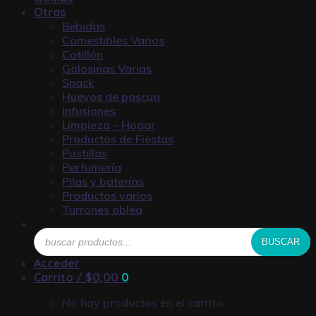
Otras
Bebidas
Comestibles Varios
Cotillón
Golosinas Varias
Snack
Huevos de pascua
Infusiones
Limpieza – Hogar
Productos de Fiestas
Pastillas
Perfumería
Pilas y baterías
Productos varios
Turrones oblea
Búsqueda
BUSCAR
de
productos
Acceder
Carrito /
$
0,00
0
No hay productos en el carrito.