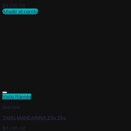
$
8.295,08
Añadir al carrito
Vista Rápida
Bebidas
TANG MANDARINA 20u 15g
$
8.295,08