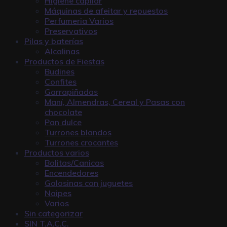
Higiene capilar
Máquinas de afeitar y repuestos
Perfumeria Varios
Preservativos
Pilas y baterías
Alcalinas
Productos de Fiestas
Budines
Confites
Garrapiñadas
Maní, Almendras, Cereal y Pasas con
chocolate
Pan dulce
Turrones blandos
Turrones crocantes
Productos varios
Bolitas/Canicas
Encendedores
Golosinas con juguetes
Naipes
Varios
Sin categorizar
SIN T.A.C.C.