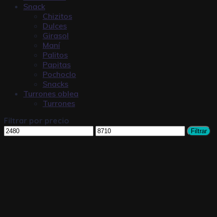
Snack
Chizitos
Dulces
Girasol
Maní
Palitos
Papitas
Pochoclo
Snacks
Turrones oblea
Turrones
Filtrar por precio
Filtrar