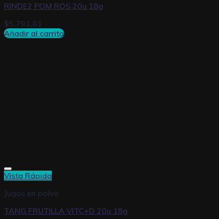
RINDE2 POM ROS 20u 18g
$
5.791,81
Añadir al carrito
Vista Rápida
Jugos en polvo
TANG FRUTILLA VITC+D 20u 18g