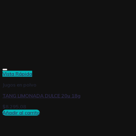
Vista Rápida
Jugos en polvo
TANG LIMONADA DULCE 20u 18g
$
8.295,08
Añadir al carrito