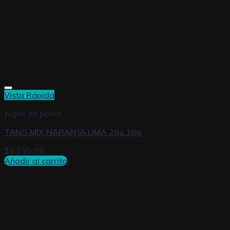
Vista Rápida
Jugos en polvo
TANG MIX NARANJA LIMA 20u 18g
$
8.295,08
Añadir al carrito