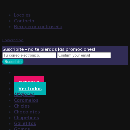
Locales
Contacto
Recuperar contraseña
Powered by
Suscribite - no te pierdas las promociones!
OFERTAS
Ver todos
Alfajores
Caramelos
Chicles
Chocolates
Chupetines
Galletitas
Gomas