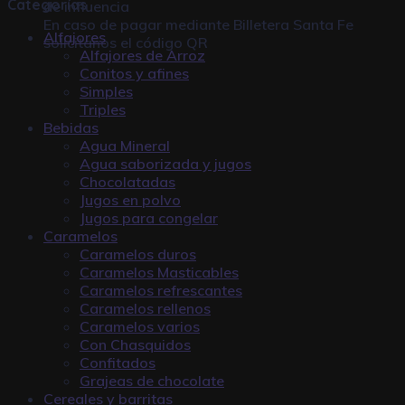
Categorías
de influencia
En caso de pagar mediante
Billetera Santa Fe
Alfajores
solicitanos el código QR
Alfajores de Arroz
Conitos y afines
Simples
Triples
Bebidas
Agua Mineral
Agua saborizada y jugos
Chocolatadas
Jugos en polvo
Jugos para congelar
Caramelos
Caramelos duros
Caramelos Masticables
Caramelos refrescantes
Caramelos rellenos
Caramelos varios
Con Chasquidos
Confitados
Grajeas de chocolate
Cereales y barritas