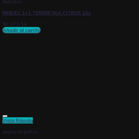
Bebidas
RINDE2 1+1 TERERE NJA CITRUS 10u
$
6.071,54
Añadir al carrito
Vista Rápida
Jugos en polvo