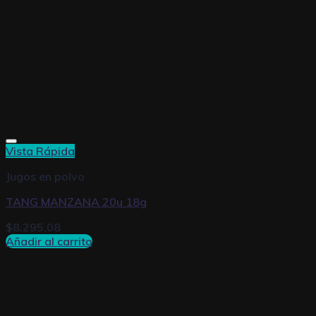
Vista Rápida
Jugos en polvo
TANG MANZANA 20u 18g
$
8.295,08
Añadir al carrito