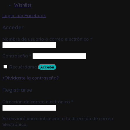
Wishlist
Login con
Facebook
Acceder
Nombre de usuario o correo electrónico
*
Contraseña
*
Recuérdame
Acceder
¿Olvidaste la contraseña?
Registrarse
Dirección de correo electrónico
*
Se enviará una contraseña a tu dirección de correo
electrónico.