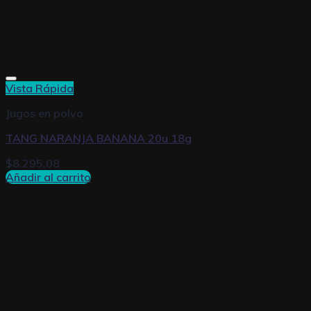
Vista Rápida
Jugos en polvo
TANG NARANJA BANANA 20u 18g
$
8.295,08
Añadir al carrito