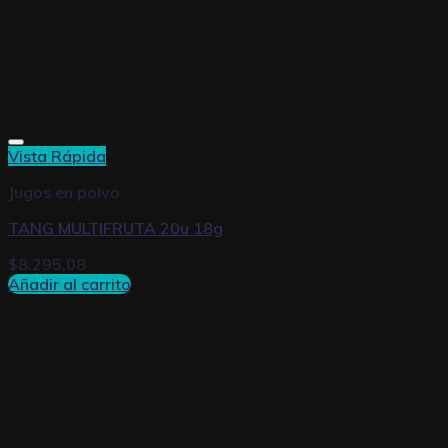
Vista Rápida
Jugos en polvo
TANG MULTIFRUTA 20u 18g
$
8.295,08
Añadir al carrito