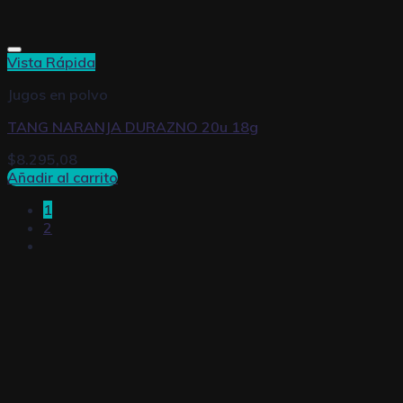
Vista Rápida
Jugos en polvo
TANG NARANJA DURAZNO 20u 18g
$
8.295,08
Añadir al carrito
1
2