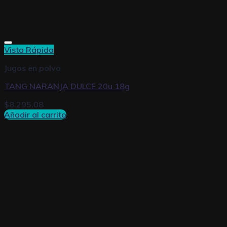
Vista Rápida
Jugos en polvo
TANG NARANJA DULCE 20u 18g
$
8.295,08
Añadir al carrito