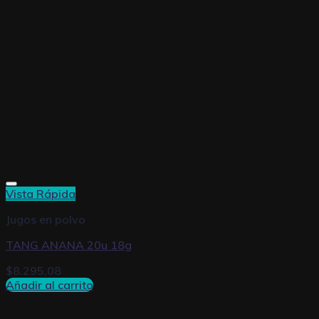
Vista Rápida
Jugos en polvo
TANG ANANA 20u 18g
$
8.295,08
Añadir al carrito