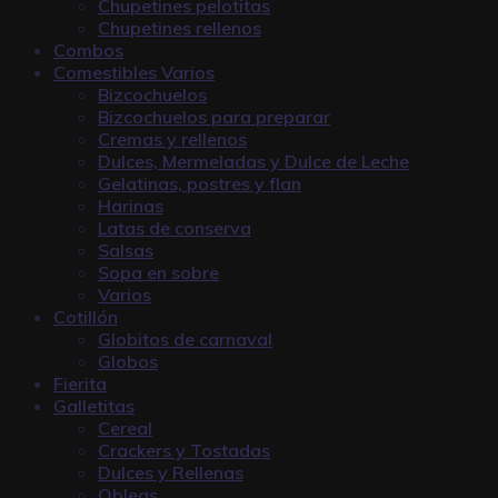
Chupetines pelotitas
Chupetines rellenos
Combos
Comestibles Varios
Bizcochuelos
Bizcochuelos para preparar
Cremas y rellenos
Dulces, Mermeladas y Dulce de Leche
Gelatinas, postres y flan
Harinas
Latas de conserva
Salsas
Sopa en sobre
Varios
Cotillón
Globitos de carnaval
Globos
Fierita
Galletitas
Cereal
Crackers y Tostadas
Dulces y Rellenas
Obleas