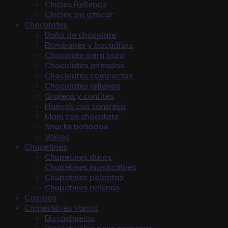
Chicles Rellenos
Chicles sin azúcar
Chocolates
Baño de chocolate
Bombones y bocaditos
Chocolate para taza
Chocolates aireados
Chocolates compactos
Chocolates rellenos
Grajeas y confites
Huevos con sorpresa
Maní con chocolate
Snacks bañados
Varios
Chupetines
Chupetines duros
Chupetines masticables
Chupetines pelotitas
Chupetines rellenos
Combos
Comestibles Varios
Bizcochuelos
Bizcochuelos para preparar