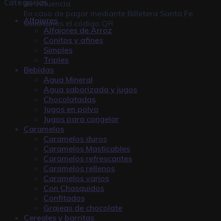
Categorías
de influencia
En caso de pagar mediante
Billetera Santa Fe
Alfajores
solicitanos el código QR
Alfajores de Arroz
Conitos y afines
Simples
Triples
Bebidas
Agua Mineral
Agua saborizada y jugos
Chocolatadas
Jugos en polvo
Jugos para congelar
Caramelos
Caramelos duros
Caramelos Masticables
Caramelos refrescantes
Caramelos rellenos
Caramelos varios
Con Chasquidos
Confitados
Grajeas de chocolate
Cereales y barritas