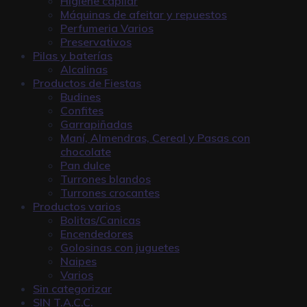
Higiene capilar
Máquinas de afeitar y repuestos
Perfumeria Varios
Preservativos
Pilas y baterías
Alcalinas
Productos de Fiestas
Budines
Confites
Garrapiñadas
Maní, Almendras, Cereal y Pasas con
chocolate
Pan dulce
Turrones blandos
Turrones crocantes
Productos varios
Bolitas/Canicas
Encendedores
Golosinas con juguetes
Naipes
Varios
Sin categorizar
SIN T.A.C.C.