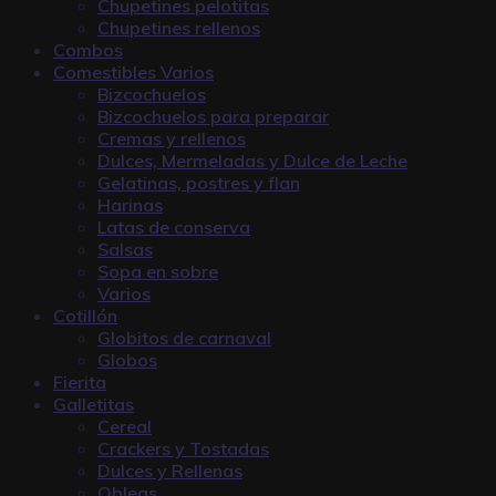
Chupetines pelotitas
Chupetines rellenos
Combos
Comestibles Varios
Bizcochuelos
Bizcochuelos para preparar
Cremas y rellenos
Dulces, Mermeladas y Dulce de Leche
Gelatinas, postres y flan
Harinas
Latas de conserva
Salsas
Sopa en sobre
Varios
Cotillón
Globitos de carnaval
Globos
Fierita
Galletitas
Cereal
Crackers y Tostadas
Dulces y Rellenas
Obleas