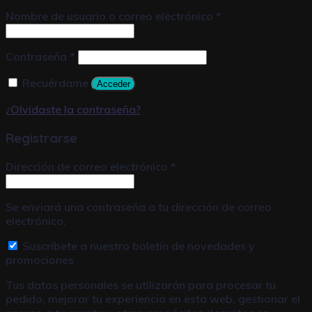
Nombre de usuario o correo electrónico
*
Contraseña
*
Recuérdame
Acceder
¿Olvidaste la contraseña?
Registrarse
Dirección de correo electrónico
*
Se enviará una contraseña a tu dirección de correo
electrónico.
Suscríbete a nuestro boletín de novedades y
promociones
Tus datos personales se utilizarán para procesar tu
pedido, mejorar tu experiencia en esta web, gestionar el