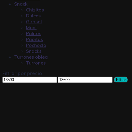
Snack
Chizitos
Dulces
Girasol
Maní
Palitos
Papitas
Pochoclo
Snacks
Turrones oblea
Turrones
Filtrar por precio
Filtrar