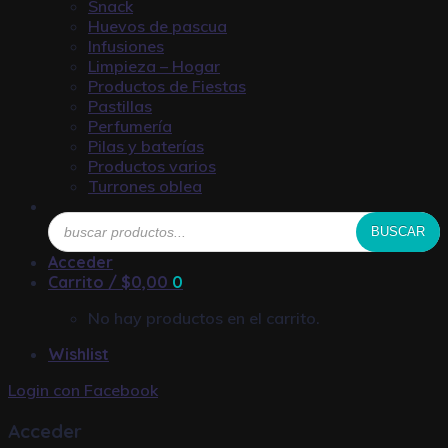
Snack
Huevos de pascua
Infusiones
Limpieza – Hogar
Productos de Fiestas
Pastillas
Perfumería
Pilas y baterías
Productos varios
Turrones oblea
Búsqueda
BUSCAR
de
productos
Acceder
Carrito /
$
0,00
0
No hay productos en el carrito.
Wishlist
Login con
Facebook
Acceder