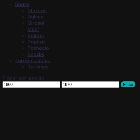
Snack
Chizitos
Dulces
Girasol
Maní
Palitos
Papitas
Pochoclo
Snacks
Turrones oblea
Turrones
Filtrar por precio
Filtrar