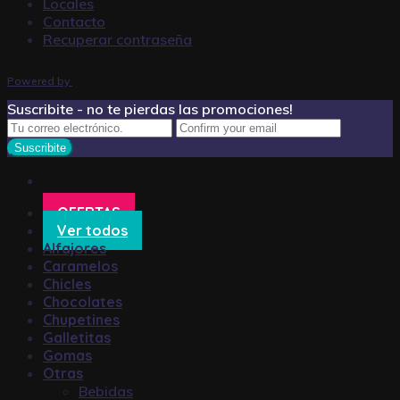
Locales
Contacto
Recuperar contraseña
Powered by
Suscribite - no te pierdas las promociones!
OFERTAS
Ver todos
Alfajores
Caramelos
Chicles
Chocolates
Chupetines
Galletitas
Gomas
Otras
Bebidas