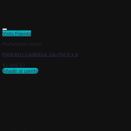
Vista Rápida
Perfumeria Varios
PANUELO CANDELA 10u PACK x 6
$
1.866,93
Añadir al carrito