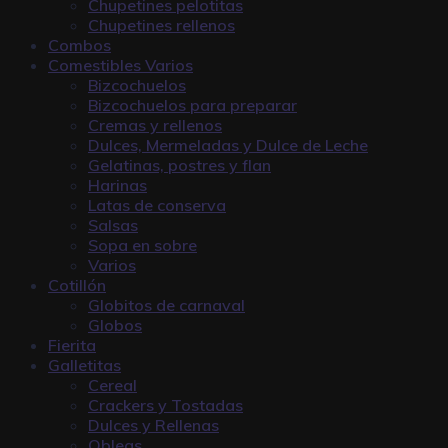
Chupetines pelotitas
Chupetines rellenos
Combos
Comestibles Varios
Bizcochuelos
Bizcochuelos para preparar
Cremas y rellenos
Dulces, Mermeladas y Dulce de Leche
Gelatinas, postres y flan
Harinas
Latas de conserva
Salsas
Sopa en sobre
Varios
Cotillón
Globitos de carnaval
Globos
Fierita
Galletitas
Cereal
Crackers y Tostadas
Dulces y Rellenas
Obleas