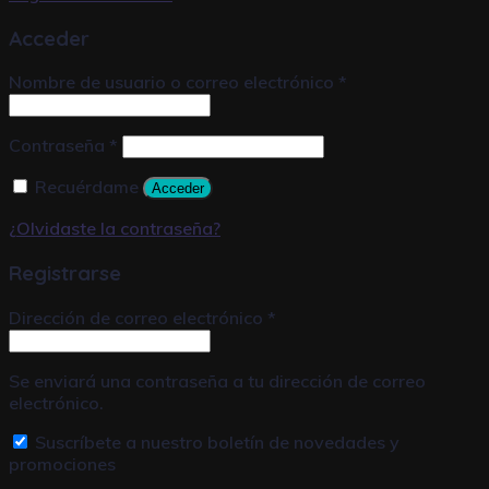
Acceder
Nombre de usuario o correo electrónico
*
Contraseña
*
Recuérdame
Acceder
¿Olvidaste la contraseña?
Registrarse
Dirección de correo electrónico
*
Se enviará una contraseña a tu dirección de correo
electrónico.
Suscríbete a nuestro boletín de novedades y
promociones