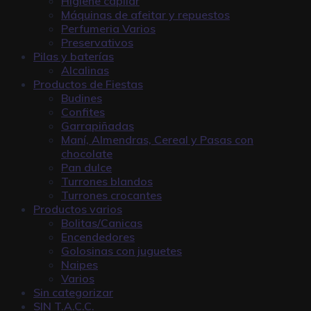
Higiene capilar
Máquinas de afeitar y repuestos
Perfumeria Varios
Preservativos
Pilas y baterías
Alcalinas
Productos de Fiestas
Budines
Confites
Garrapiñadas
Maní, Almendras, Cereal y Pasas con
chocolate
Pan dulce
Turrones blandos
Turrones crocantes
Productos varios
Bolitas/Canicas
Encendedores
Golosinas con juguetes
Naipes
Varios
Sin categorizar
SIN T.A.C.C.