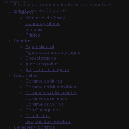
Categorías
En caso de pagar mediante
Billetera Santa Fe
solicitanos el código QR
Alfajores
Alfajores de Arroz
Conitos y afines
Simples
Triples
Bebidas
Agua Mineral
Agua saborizada y jugos
Chocolatadas
Jugos en polvo
Jugos para congelar
Caramelos
Caramelos duros
Caramelos Masticables
Caramelos refrescantes
Caramelos rellenos
Caramelos varios
Con Chasquidos
Confitados
Grajeas de chocolate
Cereales y barritas