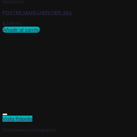
Mantecol
POSTRE MANI LHERITIER 30g
$
269,91
Añadir al carrito
Vista Rápida
Golosinas con juguetes