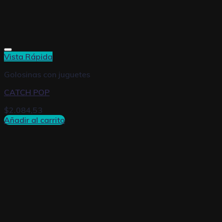
Vista Rápida
Golosinas con juguetes
CATCH POP
$
2.084,53
Añadir al carrito