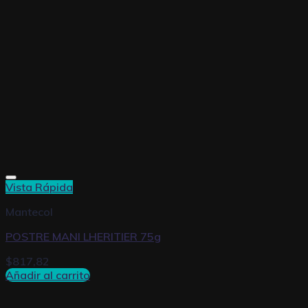
Vista Rápida
Mantecol
POSTRE MANI LHERITIER 75g
$
817,82
Añadir al carrito