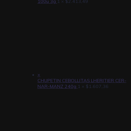
100u 3g
1 ×
$
2.413,49
×
CHUPETIN CEBOLLITAS LHERITIER CER-
NAR-MANZ 240g
1 ×
$
1.607,36