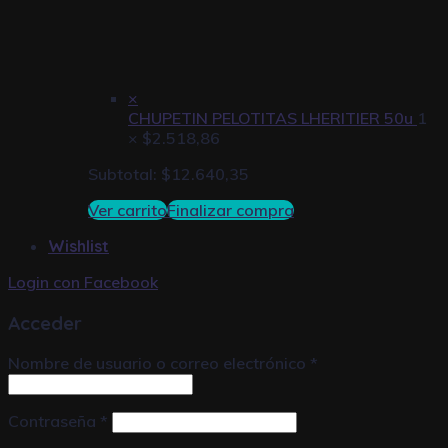
×
CHUPETIN PELOTITAS LHERITIER 50u
1
×
$
2.518,86
Subtotal:
$
12.640,35
Ver carrito
Finalizar compra
Wishlist
Login con
Facebook
Acceder
Nombre de usuario o correo electrónico
*
Contraseña
*