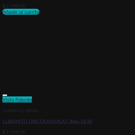
$
3.799,55
Añadir al carrito
Vista Rápida
Conitos y afines
CUBANITO OBLITA NOUGAT 48u-1635
$
3.799,55