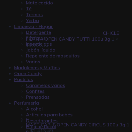
Mate cocido
Té
Termos
Yerba
Limpieza - Hogar
Detergente
×
CHICLE
Fósforos
FIERITA OPEN CANDY TUTTI 100u 3g
1 ×
Insecticidas
$
3.050,32
Jabón líquido
Repelente de mosquitos
Varios
Madalenas y Muffins
Open Candy
Pastillas
Caramelos varios
Confites
Prensadas
Perfumería
Alcohol
Artículos para bebés
×
Desodorantes
MASTICABLE OPEN CANDY CIRCUS 100u 3g
1
Higiene bucal
×
$
2.413,49