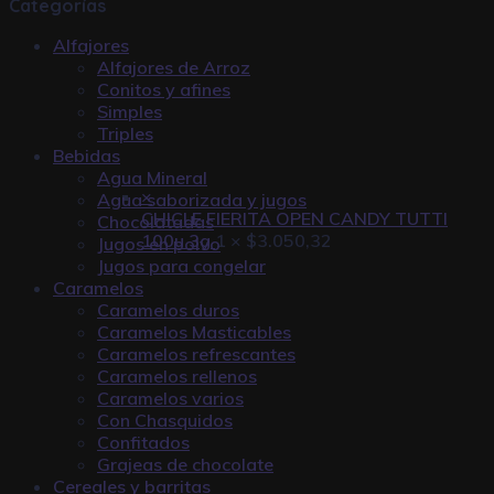
Categorías
Alfajores
Alfajores de Arroz
Conitos y afines
Simples
Triples
Bebidas
Agua Mineral
×
Agua saborizada y jugos
CHICLE FIERITA OPEN CANDY TUTTI
Chocolatadas
100u 3g
1 ×
$
3.050,32
Jugos en polvo
Jugos para congelar
Caramelos
Caramelos duros
Caramelos Masticables
Caramelos refrescantes
Caramelos rellenos
Caramelos varios
Con Chasquidos
Confitados
Grajeas de chocolate
Cereales y barritas