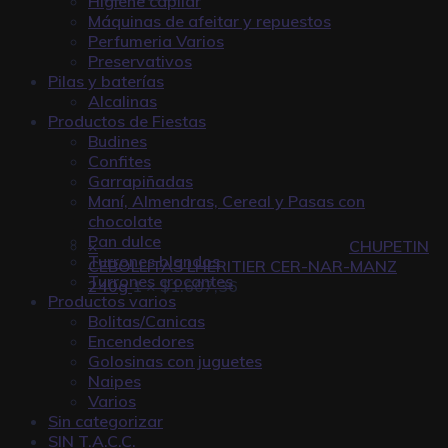
Higiene capilar
Máquinas de afeitar y repuestos
Perfumeria Varios
Preservativos
Pilas y baterías
Alcalinas
Productos de Fiestas
Budines
Confites
Garrapiñadas
Maní, Almendras, Cereal y Pasas con
chocolate
Pan dulce
×
CHUPETIN
Turrones blandos
CEBOLLITAS LHERITIER CER-NAR-MANZ
Turrones crocantes
240g
1 ×
$
1.607,36
Productos varios
Bolitas/Canicas
Encendedores
Golosinas con juguetes
Naipes
Varios
Sin categorizar
SIN T.A.C.C.