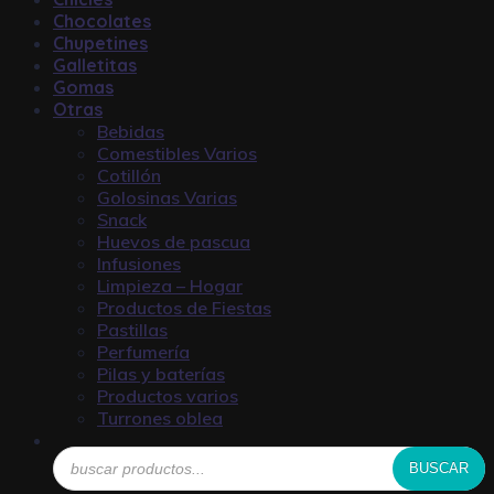
Chocolates
Chupetines
Galletitas
Gomas
Otras
Bebidas
Comestibles Varios
Cotillón
Golosinas Varias
Snack
Huevos de pascua
Infusiones
Limpieza – Hogar
Productos de Fiestas
Pastillas
Perfumería
Pilas y baterías
Productos varios
Turrones oblea
Búsqueda
BUSCAR
de
productos