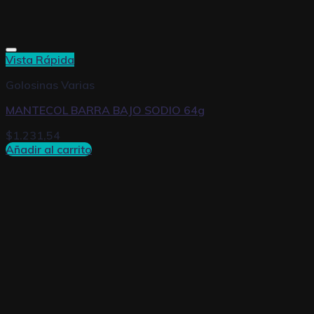
Vista Rápida
Golosinas Varias
MANTECOL BARRA BAJO SODIO 64g
$
1.231,54
Añadir al carrito