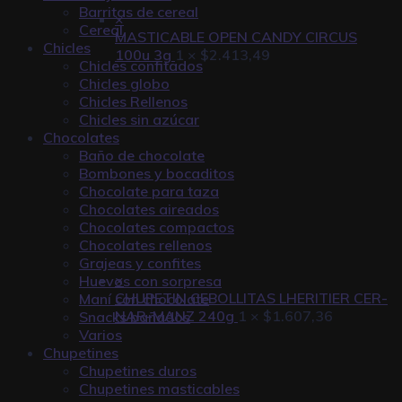
Barritas de cereal
×
Cereal
MASTICABLE OPEN CANDY CIRCUS
Chicles
100u 3g
1 ×
$
2.413,49
Chicles confitados
Chicles globo
Chicles Rellenos
Chicles sin azúcar
Chocolates
Baño de chocolate
Bombones y bocaditos
Chocolate para taza
Chocolates aireados
Chocolates compactos
Chocolates rellenos
Grajeas y confites
×
Huevos con sorpresa
CHUPETIN CEBOLLITAS LHERITIER CER-
Maní con chocolate
NAR-MANZ 240g
1 ×
$
1.607,36
Snacks bañados
Varios
Chupetines
Chupetines duros
Chupetines masticables