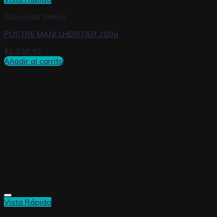
Golosinas Varias
POSTRE MANI LHERITIER 200g
$
2.238,92
Añadir al carrito
Vista Rápida