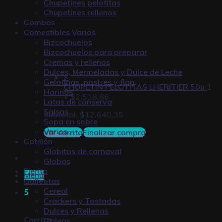
Chupetines pelotitas
Chupetines rellenos
Combos
Comestibles Varios
Bizcochuelos
Bizcochuelos para preparar
Cremas y rellenos
Dulces, Mermeladas y Dulce de Leche
×
Gelatinas, postres y flan
CHUPETIN PELOTITAS LHERITIER 50u
1
Harinas
×
$
2.518,86
Latas de conserva
Salsas
Subtotal:
$
12.640,35
Sopa en sobre
Varios
Ver carrito
Finalizar compra
Cotillón
Globitos de carnaval
Globos
Fierita
Menú
Galletitas
Cereal
5
Crackers y Tostadas
Dulces y Rellenas
Carrito
Obleas