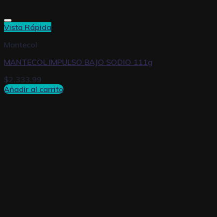
Vista Rápida
Mantecol
MANTECOL IMPULSO BAJO SODIO 111g
$
2.333,99
Añadir al carrito