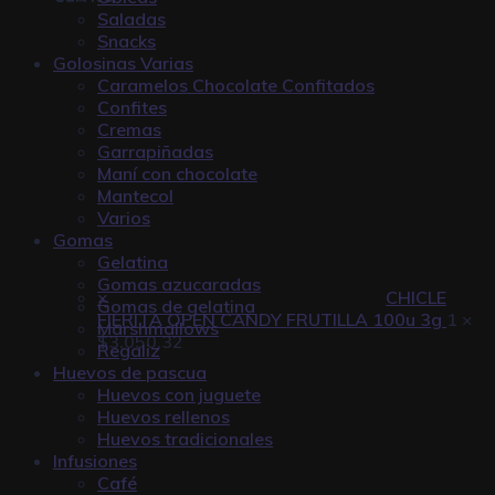
Saladas
Snacks
Golosinas Varias
Caramelos Chocolate Confitados
Confites
Cremas
Garrapiñadas
Maní con chocolate
Mantecol
Varios
Gomas
Gelatina
Gomas azucaradas
×
CHICLE
Gomas de gelatina
FIERITA OPEN CANDY FRUTILLA 100u 3g
1 ×
Marshmallows
$
3.050,32
Regaliz
Huevos de pascua
Huevos con juguete
Huevos rellenos
Huevos tradicionales
Infusiones
Café