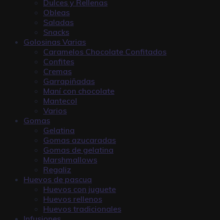
Dulces y Rellenas
Obleas
Saladas
Snacks
Golosinas Varias
Caramelos Chocolate Confitados
Confites
Cremas
Garrapiñadas
Maní con chocolate
Mantecol
Varios
Gomas
Gelatina
Gomas azucaradas
Gomas de gelatina
Marshmallows
Regaliz
Huevos de pascua
Huevos con juguete
Huevos rellenos
Huevos tradicionales
Infusiones