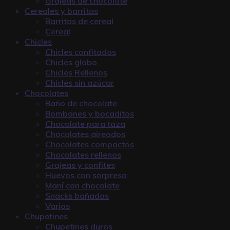
Grajeas de chocolate
Cereales y barritas
Barritas de cereal
Cereal
Chicles
Chicles confitados
Chicles globo
Chicles Rellenos
Chicles sin azúcar
Chocolates
Baño de chocolate
Bombones y bocaditos
Chocolate para taza
Chocolates aireados
Chocolates compactos
Chocolates rellenos
Grajeas y confites
Huevos con sorpresa
Maní con chocolate
Snacks bañados
Varios
Chupetines
Chupetines duros