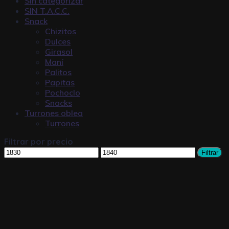
Sin categorizar
SIN T.A.C.C.
Snack
Chizitos
Dulces
Girasol
Maní
Palitos
Papitas
Pochoclo
Snacks
Turrones oblea
Turrones
Filtrar por precio
Filtrar