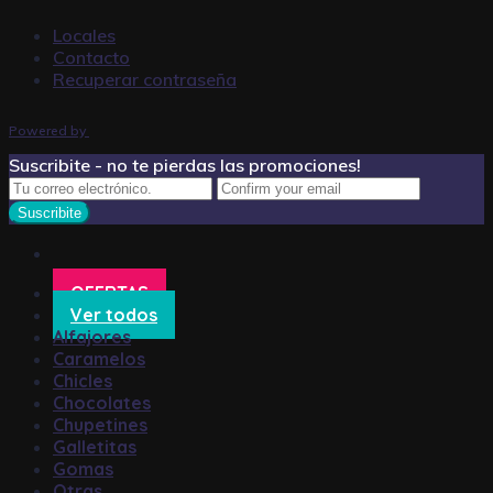
Locales
Contacto
Recuperar contraseña
Powered by
Suscribite - no te pierdas las promociones!
OFERTAS
Ver todos
Alfajores
Caramelos
Chicles
Chocolates
Chupetines
Galletitas
Gomas
Otras