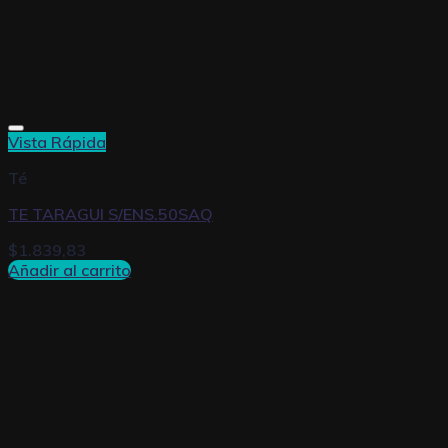
Vista Rápida
Té
TE TARAGUI S/ENS.50SAQ
$
1.839,83
Añadir al carrito