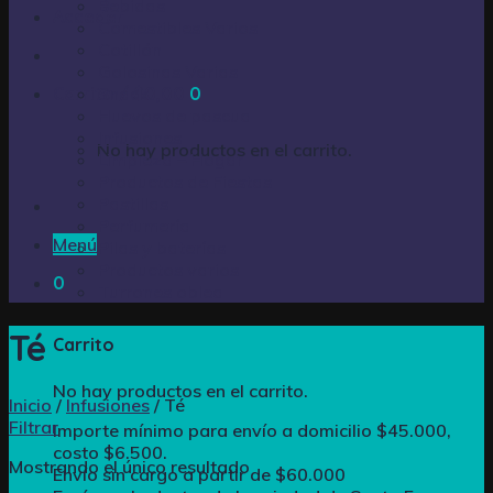
Bebidas
Acceder
Comestibles Varios
Cotillón
Golosinas Varias
Carrito /
Snack
$
0,00
0
Huevos de pascua
Infusiones
No hay productos en el carrito.
Limpieza – Hogar
Productos de Fiestas
Pastillas
Perfumería
Menú
Pilas y baterías
Productos varios
0
Turrones oblea
Té
Carrito
No hay productos en el carrito.
Inicio
/
Infusiones
/
Té
Filtrar
Importe mínimo para envío a domicilio $45.000,
costo $6.500.
Mostrando el único resultado
Envío sin cargo a partir de $60.000