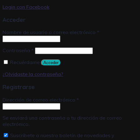
Login con
Facebook
Acceder
Nombre de usuario o correo electrónico
*
Contraseña
*
Recuérdame
Acceder
¿Olvidaste la contraseña?
Registrarse
Dirección de correo electrónico
*
Se enviará una contraseña a tu dirección de correo
electrónico.
Suscríbete a nuestro boletín de novedades y