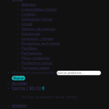
Bebidas
Comestibles Varios
Cotillón
Golosinas Varias
Snack
Huevos de pascua
Infusiones
Limpieza – Hogar
Productos de Fiestas
Pastillas
Perfumería
Pilas y baterías
Productos varios
Turrones oblea
Búsqueda de productos
Buscar
Acceder
Carrito /
$
0,00
0
No hay productos en el carrito.
Wishlist