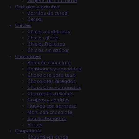
Grajeas de chocolate
Cereales y barritas
Barritas de cereal
Cereal
Chicles
Chicles confitados
Chicles globo
Chicles Rellenos
Chicles sin azúcar
Chocolates
Baño de chocolate
Bombones y bocaditos
Chocolate para taza
Chocolates aireados
Chocolates compactos
Chocolates rellenos
Grajeas y confites
Huevos con sorpresa
Maní con chocolate
Snacks bañados
Varios
Chupetines
Chupetines duros