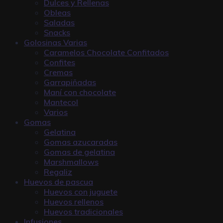
Dulces y Rellenas
Obleas
Saladas
Snacks
Golosinas Varias
Caramelos Chocolate Confitados
Confites
Cremas
Garrapiñadas
Maní con chocolate
Mantecol
Varios
Gomas
Gelatina
Gomas azucaradas
Gomas de gelatina
Marshmallows
Regaliz
Huevos de pascua
Huevos con juguete
Huevos rellenos
Huevos tradicionales
Infusiones