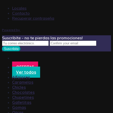
Locales
Contacto
Recuperar contraseña
Powered by
Suscribite - no te pierdas las promociones!
OFERTAS
Ver todos
Alfajores
Caramelos
Chicles
Chocolates
Chupetines
Galletitas
Gomas
Otras