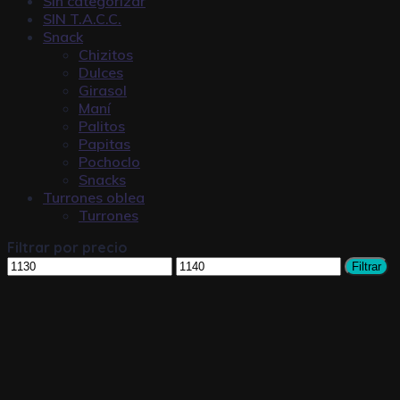
Sin categorizar
SIN T.A.C.C.
Snack
Chizitos
Dulces
Girasol
Maní
Palitos
Papitas
Pochoclo
Snacks
Turrones oblea
Turrones
Filtrar por precio
Filtrar