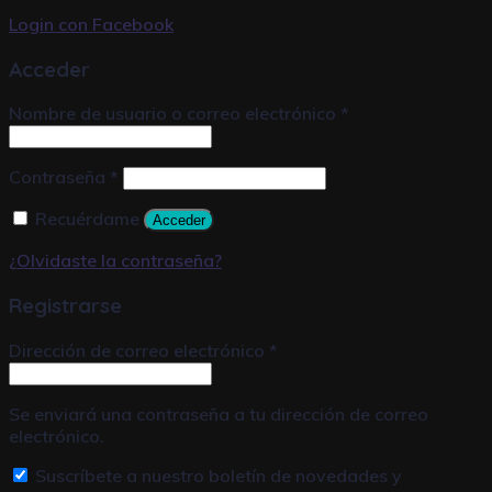
Login con
Facebook
Acceder
Nombre de usuario o correo electrónico
*
Contraseña
*
Recuérdame
Acceder
¿Olvidaste la contraseña?
Registrarse
Dirección de correo electrónico
*
Se enviará una contraseña a tu dirección de correo
electrónico.
Suscríbete a nuestro boletín de novedades y