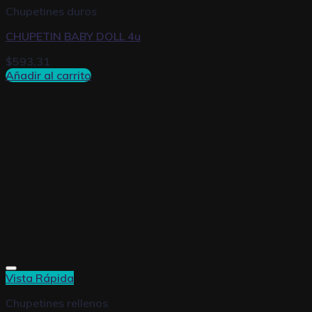
Chupetines duros
CHUPETIN BABY DOLL 4u
$
593,31
Añadir al carrito
Vista Rápida
Chupetines rellenos