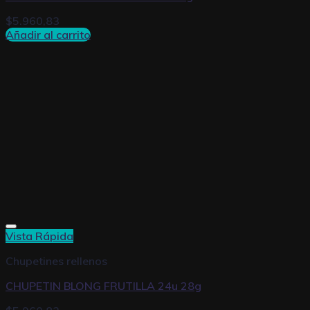
$
5.960,83
Añadir al carrito
Vista Rápida
Chupetines rellenos
CHUPETIN BLONG FRUTILLA 24u 28g