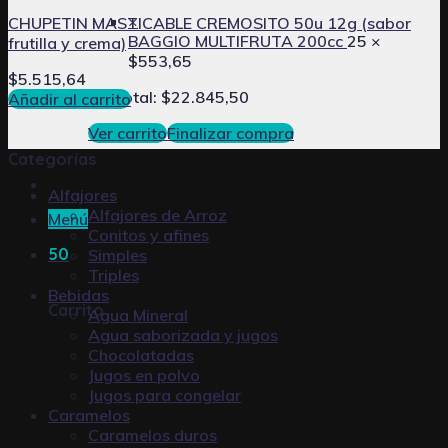
×
CHUPETIN MASTICABLE CREMOSITO 50u 12g (sabor
BAGGIO MULTIFRUTA 200cc
25 ×
frutilla y crema)
$
553,65
$
5.515,64
Subtotal:
$
22.845,50
Añadir al carrito
Ver carrito
Finalizar compra
Categorías
Alfajores
Alfajores de Arroz
Menú
Conitos y afines
50
Simples
Triples
Bebidas
Carrito
Agua Mineral
Agua saborizada y jugos
Chocolatadas
Jugos en polvo
Jugos para congelar
Caramelos
Caramelos duros