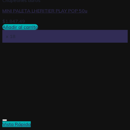
Chupetines duros
MINI PALETA LHERITIER PLAY POP 50u
$
1.847,49
Añadir al carrito
x 18
Vista Rápida