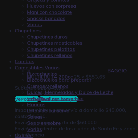
Huevos con sorpresa
Maní con chocolate
Snacks bañados
Varios
Chupetines
Chupetines duros
Chupetines masticables
Chupetines pelotitas
Chupetines rellenos
Combos
Comestibles Varios
×
BAGGIO
Bizcochuelos
MULTIFRUTA 200cc
25 ×
$
553,65
Bizcochuelos para preparar
Cremas y rellenos
Subtotal:
$
22.845,50
Dulces, Mermeladas y Dulce de Leche
Gelatinas, postres y flan
Ver carrito
Finalizar compra
Harinas
Importe mínimo para envío a domicilio $45.000,
Latas de conserva
costo $6.500.
Salsas
Envío sin cargo a partir de $60.000
Sopa en sobre
Envíos solo dentro de las ciudad de Santa Fe y zona
Varios
de influencia
Cotillón