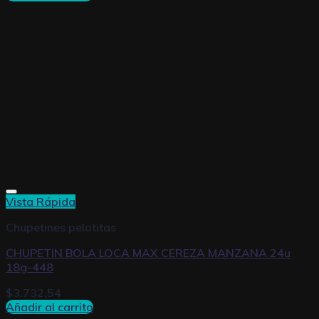
Vista Rápida
Chupetines pelotitas
CHUPETIN BOLA LOCA MAX CEREZA MANZANA 24u
18g-448
$
3.732,54
Añadir al carrito