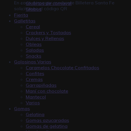
En caso de pagar mediante
Billetera Santa Fe
Globitos de carnaval
solicitanos el código QR
Globos
Fierita
Galletitas
Cereal
Crackers y Tostadas
Dulces y Rellenas
Obleas
Saladas
Snacks
Golosinas Varias
Caramelos Chocolate Confitados
Confites
Cremas
Garrapiñadas
Maní con chocolate
Mantecol
Varios
Gomas
Gelatina
Gomas azucaradas
Gomas de gelatina