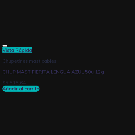
Vista Rápida
Chupetines masticables
CHUP MAST FIERITA LENGUA AZUL 50u 12g
$
5.515,64
Añadir al carrito