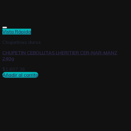
Vista Rápida
Chupetines duros
CHUPETIN CEBOLLITAS LHERITIER CER-NAR-MANZ
240g
$
1.607,36
Añadir al carrito