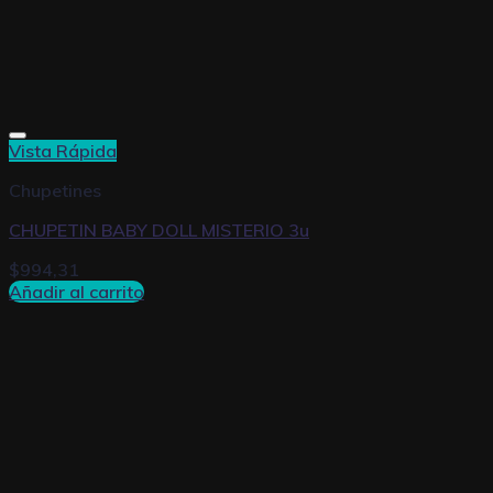
Vista Rápida
Chupetines
CHUPETIN BABY DOLL MISTERIO 3u
$
994,31
Añadir al carrito