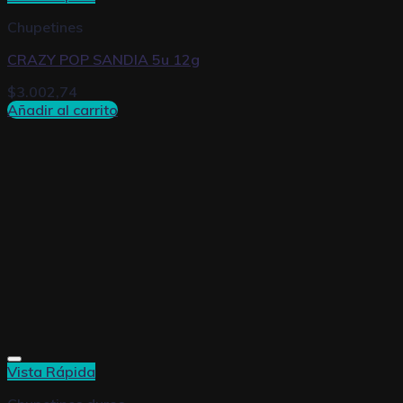
Chupetines
CRAZY POP SANDIA 5u 12g
$
3.002,74
Añadir al carrito
Vista Rápida