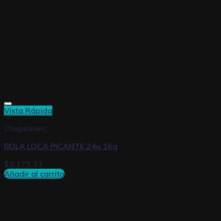
Vista Rápida
Chupetines
BOLA LOCA PICANTE 24u 16g
$
3.179,13
Añadir al carrito