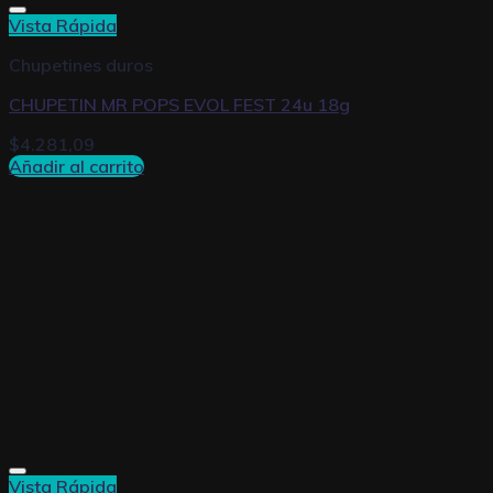
Vista Rápida
Chupetines duros
CHUPETIN MR POPS EVOL FEST 24u 18g
$
4.281,09
Añadir al carrito
Vista Rápida