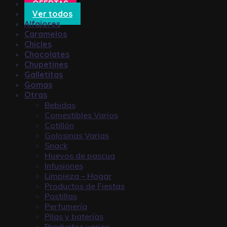
OFERTAS
Ver todos
Alfajores
Caramelos
Chicles
Chocolates
Chupetines
Galletitas
Gomas
Otras
Bebidas
Comestibles Varios
Cotillón
Golosinas Varias
Snack
Huevos de pascua
Infusiones
Limpieza – Hogar
Productos de Fiestas
Pastillas
Perfumería
Pilas y baterías
Productos varios