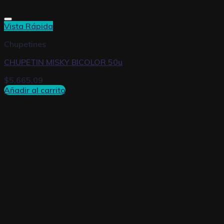
Vista Rápida
Chupetines
CHUPETIN MISKY BICOLOR 50u
$
5.665,09
Añadir al carrito