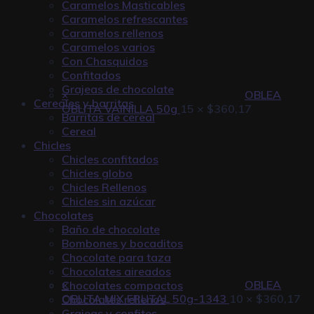
Caramelos Masticables
Caramelos refrescantes
Caramelos rellenos
Caramelos varios
Con Chasquidos
Confitados
Grajeas de chocolate
×
OBLEA
Cereales y barritas
OBLITA VAINILLA 50g
15 ×
$
360,17
Barritas de cereal
Cereal
Chicles
Chicles confitados
Chicles globo
Chicles Rellenos
Chicles sin azúcar
Chocolates
Baño de chocolate
Bombones y bocaditos
Chocolate para taza
Chocolates aireados
×
OBLEA
Chocolates compactos
OBLITA MIX FRUTAL 50g-1343
10 ×
$
360,17
Chocolates rellenos
Grajeas y confites