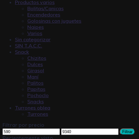
Productos varios
Bolitas/Canicas
Encendedores
Golosinas con juguetes
Naipes
Varios
Sin categorizar
SIN T.A.C.C.
Snack
Chizitos
Dulces
Girasol
Maní
Palitos
Papitas
Pochoclo
Snacks
Turrones oblea
Turrones
Filtrar por precio
Filtrar
Recientemente visto