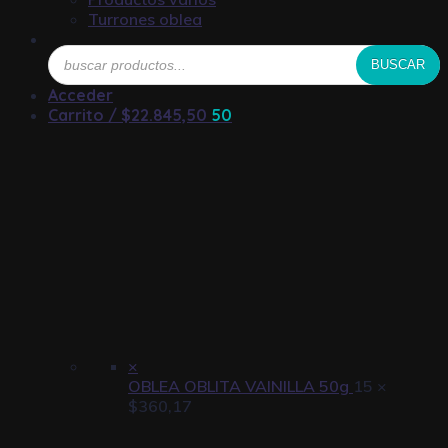
Turrones oblea
Búsqueda
BUSCAR
de
productos
Acceder
Carrito /
$
22.845,50
50
×
OBLEA OBLITA VAINILLA 50g
15 ×
$
360,17