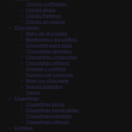
Chicles confitados
Chicles globo
Chicles Rellenos
Chicles sin azúcar
Chocolates
Baño de chocolate
Bombones y bocaditos
Chocolate para taza
Chocolates aireados
Chocolates compactos
Chocolates rellenos
Grajeas y confites
Huevos con sorpresa
Maní con chocolate
Snacks bañados
Varios
Chupetines
Chupetines duros
Chupetines masticables
Chupetines pelotitas
Chupetines rellenos
Combos