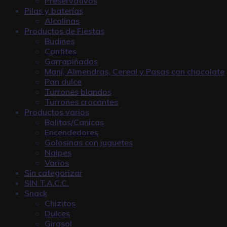
Preservativos
Pilas y baterías
Alcalinas
Productos de Fiestas
Budines
Confites
Garrapiñadas
Maní, Almendras, Cereal y Pasas con chocolate
Pan dulce
Turrones blandos
Turrones crocantes
Productos varios
Bolitas/Canicas
Encendedores
Golosinas con juguetes
Naipes
Varios
Sin categorizar
SIN T.A.C.C.
Snack
Chizitos
Dulces
Girasol