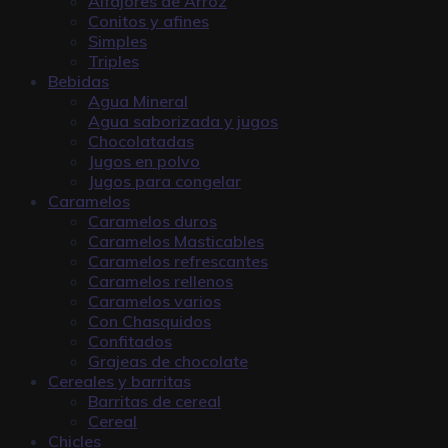
Alfajores de Arroz
Conitos y afines
Simples
Triples
Bebidas
Agua Mineral
Agua saborizada y jugos
Chocolatadas
Jugos en polvo
Jugos para congelar
Caramelos
Caramelos duros
Caramelos Masticables
Caramelos refrescantes
Caramelos rellenos
Caramelos varios
Con Chasquidos
Confitados
Grajeas de chocolate
Cereales y barritas
Barritas de cereal
Cereal
Chicles