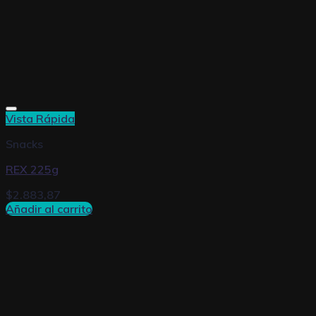
Vista Rápida
Snacks
REX 225g
$
2.883,87
Añadir al carrito