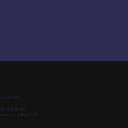
o $6.500.
de influencia
anos el código QR