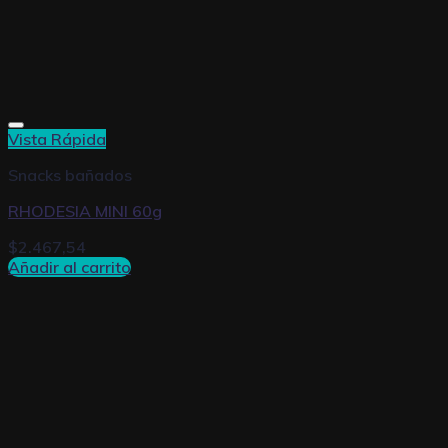
Vista Rápida
Snacks bañados
RHODESIA MINI 60g
$
2.467,54
Añadir al carrito