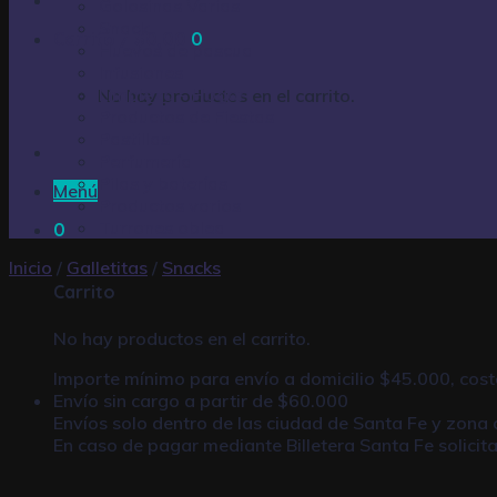
Golosinas Varias
Snack
Carrito /
$
0,00
0
Huevos de pascua
Infusiones
Limpieza – Hogar
No hay productos en el carrito.
Productos de Fiestas
Pastillas
Perfumería
Pilas y baterías
Menú
Productos varios
Turrones oblea
0
Inicio
/
Galletitas
/
Snacks
Carrito
No hay productos en el carrito.
Importe mínimo para envío a domicilio $45.000, cost
Envío sin cargo a partir de $60.000
Envíos solo dentro de las ciudad de Santa Fe y zona 
En caso de pagar mediante
Billetera Santa Fe
solicit