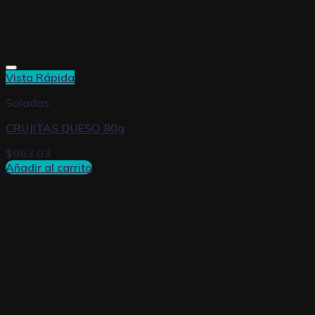
Vista Rápida
Saladas
CRUJITAS QUESO 80g
$
963,03
Añadir al carrito