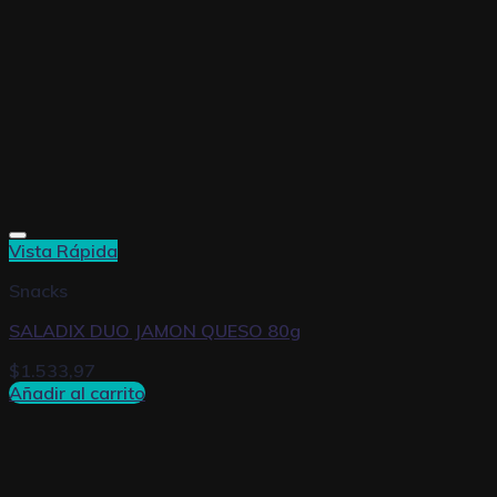
Vista Rápida
Snacks
SALADIX DUO JAMON QUESO 80g
$
1.533,97
Añadir al carrito