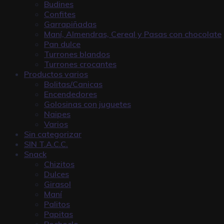
Budines
Confites
Garrapiñadas
Maní, Almendras, Cereal y Pasas con chocolate
Pan dulce
Turrones blandos
Turrones crocantes
Productos varios
Bolitas/Canicas
Encendedores
Golosinas con juguetes
Naipes
Varios
Sin categorizar
SIN T.A.C.C.
Snack
Chizitos
Dulces
Girasol
Maní
Palitos
Papitas
Pochoclo