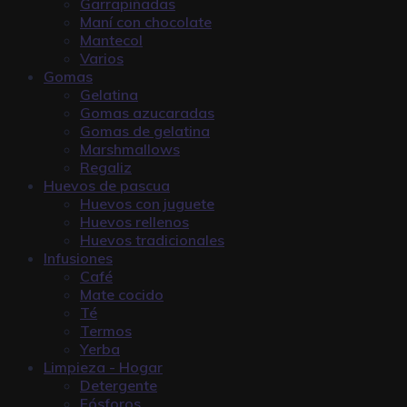
Garrapiñadas
Maní con chocolate
Mantecol
Varios
Gomas
Gelatina
Gomas azucaradas
Gomas de gelatina
Marshmallows
Regaliz
Huevos de pascua
Huevos con juguete
Huevos rellenos
Huevos tradicionales
Infusiones
Café
Mate cocido
Té
Termos
Yerba
Limpieza - Hogar
Detergente
Fósforos