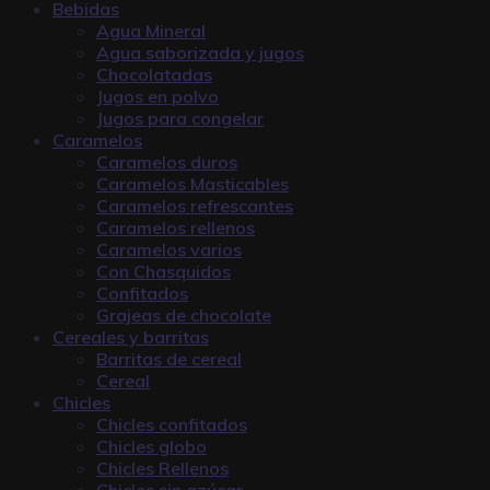
Bebidas
Agua Mineral
Agua saborizada y jugos
Chocolatadas
Jugos en polvo
Jugos para congelar
Caramelos
Caramelos duros
Caramelos Masticables
Caramelos refrescantes
Caramelos rellenos
Caramelos varios
Con Chasquidos
Confitados
Grajeas de chocolate
Cereales y barritas
Barritas de cereal
Cereal
Chicles
Chicles confitados
Chicles globo
Chicles Rellenos
Chicles sin azúcar