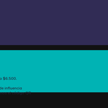
o $6.500.
de influencia
anos el código QR