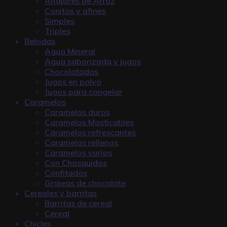
Alfajores de Arroz
Conitos y afines
Simples
Triples
Bebidas
Agua Mineral
Agua saborizada y jugos
Chocolatadas
Jugos en polvo
Jugos para congelar
Caramelos
Caramelos duros
Caramelos Masticables
Caramelos refrescantes
Caramelos rellenos
Caramelos varios
Con Chasquidos
Confitados
Grajeas de chocolate
Cereales y barritas
Barritas de cereal
Cereal
Chicles