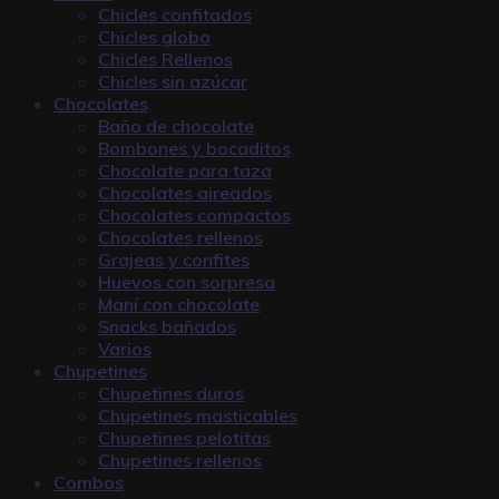
Chicles confitados
Chicles globo
Chicles Rellenos
Chicles sin azúcar
Chocolates
Baño de chocolate
Bombones y bocaditos
Chocolate para taza
Chocolates aireados
Chocolates compactos
Chocolates rellenos
Grajeas y confites
Huevos con sorpresa
Maní con chocolate
Snacks bañados
Varios
Chupetines
Chupetines duros
Chupetines masticables
Chupetines pelotitas
Chupetines rellenos
Combos