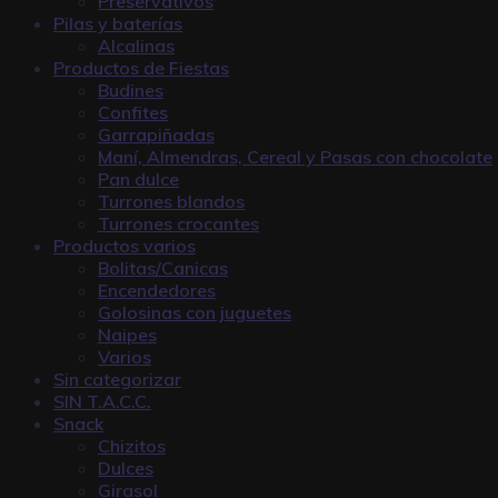
Preservativos
Pilas y baterías
Alcalinas
Productos de Fiestas
Budines
Confites
Garrapiñadas
Maní, Almendras, Cereal y Pasas con chocolate
Pan dulce
Turrones blandos
Turrones crocantes
Productos varios
Bolitas/Canicas
Encendedores
Golosinas con juguetes
Naipes
Varios
Sin categorizar
SIN T.A.C.C.
Snack
Chizitos
Dulces
Girasol