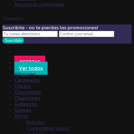
Recuperar contraseña
Powered by
Suscribite - no te pierdas las promociones!
OFERTAS
Ver todos
Alfajores
Caramelos
Chicles
Chocolates
Chupetines
Galletitas
Gomas
Otras
Bebidas
Comestibles Varios
Cotillón