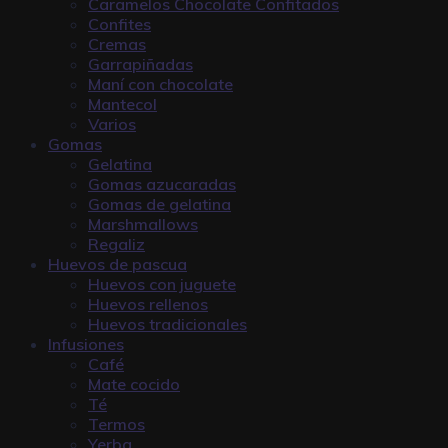
Caramelos Chocolate Confitados
Confites
Cremas
Garrapiñadas
Maní con chocolate
Mantecol
Varios
Gomas
Gelatina
Gomas azucaradas
Gomas de gelatina
Marshmallows
Regaliz
Huevos de pascua
Huevos con juguete
Huevos rellenos
Huevos tradicionales
Infusiones
Café
Mate cocido
Té
Termos
Yerba