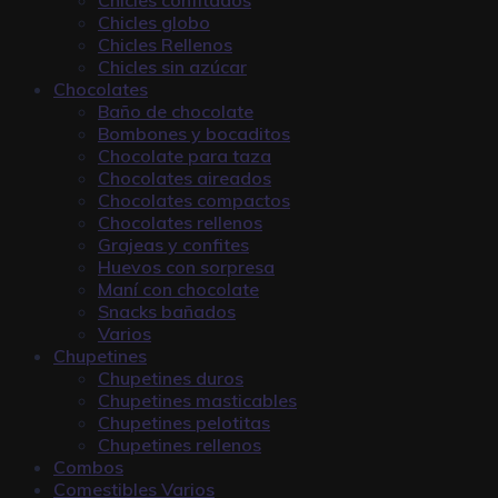
Chicles globo
Chicles Rellenos
Chicles sin azúcar
Chocolates
Baño de chocolate
Bombones y bocaditos
Chocolate para taza
Chocolates aireados
Chocolates compactos
Chocolates rellenos
Grajeas y confites
Huevos con sorpresa
Maní con chocolate
Snacks bañados
Varios
Chupetines
Chupetines duros
Chupetines masticables
Chupetines pelotitas
Chupetines rellenos
Combos
Comestibles Varios