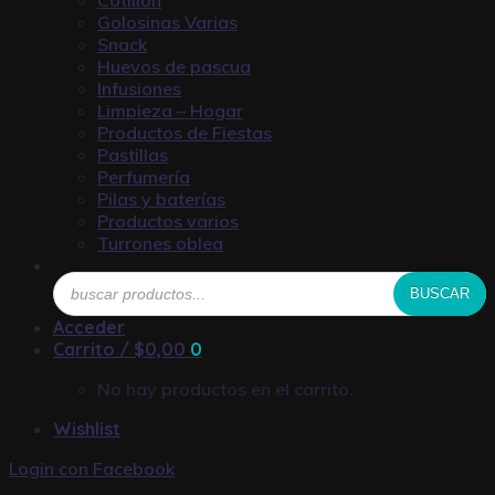
Golosinas Varias
Snack
Huevos de pascua
Infusiones
Limpieza – Hogar
Productos de Fiestas
Pastillas
Perfumería
Pilas y baterías
Productos varios
Turrones oblea
Búsqueda
BUSCAR
de
productos
Acceder
Carrito /
$
0,00
0
No hay productos en el carrito.
Wishlist
Login con
Facebook