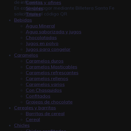
de influencia
Conitos y afines
En caso de pagar mediante
Billetera Santa Fe
Simples
solicitanos el código QR
Triples
Bebidas
Agua Mineral
Agua saborizada y jugos
Chocolatadas
Jugos en polvo
Jugos para congelar
Caramelos
Caramelos duros
Caramelos Masticables
Caramelos refrescantes
Caramelos rellenos
Caramelos varios
Con Chasquidos
Confitados
Grajeas de chocolate
Cereales y barritas
Barritas de cereal
Cereal
Chicles
Chicles confitados