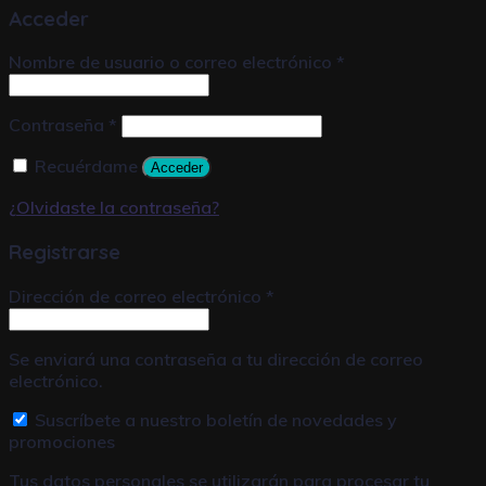
Acceder
Nombre de usuario o correo electrónico
*
Contraseña
*
Recuérdame
Acceder
¿Olvidaste la contraseña?
Registrarse
Dirección de correo electrónico
*
Se enviará una contraseña a tu dirección de correo
electrónico.
Suscríbete a nuestro boletín de novedades y
promociones
Tus datos personales se utilizarán para procesar tu