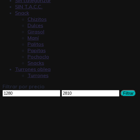
Sin categorizar
SIN T.A.C.C.
Snack
Chizitos
Dulces
Girasol
Maní
Palitos
Papitas
Pochoclo
Snacks
Turrones oblea
Turrones
Filtrar por precio
Filtrar