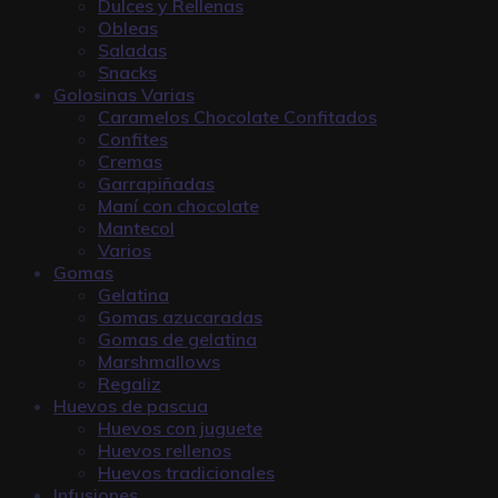
Dulces y Rellenas
Obleas
Saladas
Snacks
Golosinas Varias
Caramelos Chocolate Confitados
Confites
Cremas
Garrapiñadas
Maní con chocolate
Mantecol
Varios
Gomas
Gelatina
Gomas azucaradas
Gomas de gelatina
Marshmallows
Regaliz
Huevos de pascua
Huevos con juguete
Huevos rellenos
Huevos tradicionales
Infusiones