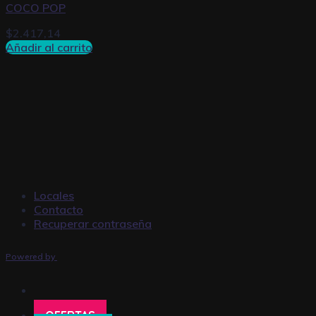
COCO POP
$
2.417,14
Añadir al carrito
Locales
Contacto
Recuperar contraseña
Powered by
OFERTAS