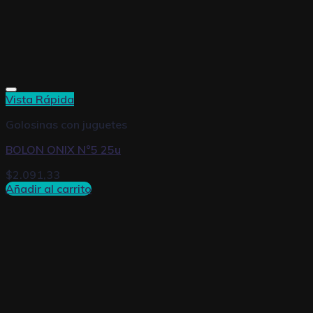
Vista Rápida
Golosinas con juguetes
BOLON ONIX N°5 25u
$
2.091,33
Añadir al carrito