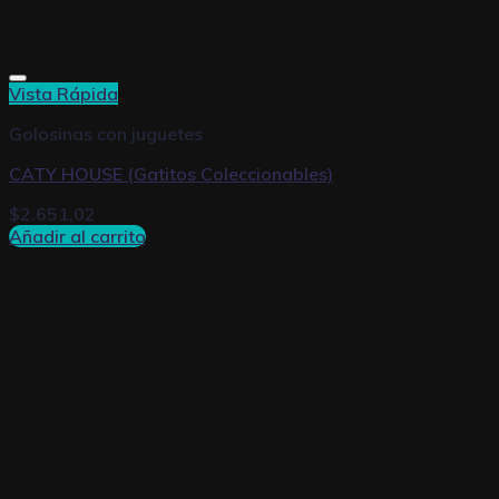
Vista Rápida
Golosinas con juguetes
CATY HOUSE (Gatitos Coleccionables)
$
2.651,02
Añadir al carrito