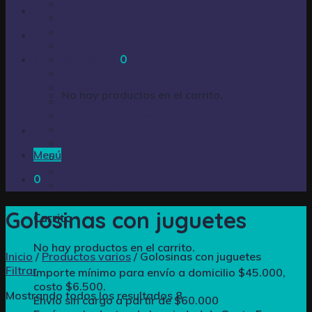
Bebidas
Acceder
Comestibles Varios
Cotillón
Golosinas Varias
Carrito /
Snack
$
0,00
0
Huevos de pascua
Infusiones
No hay productos en el carrito.
Limpieza – Hogar
Productos de Fiestas
Pastillas
Perfumería
Menú
Pilas y baterías
Productos varios
0
Turrones oblea
Golosinas con juguetes
Carrito
No hay productos en el carrito.
Inicio
/
Productos varios
/
Golosinas con juguetes
Filtrar
Importe mínimo para envío a domicilio $45.000,
costo $6.500.
Mostrando todos los resultados 8
Envío sin cargo a partir de $60.000