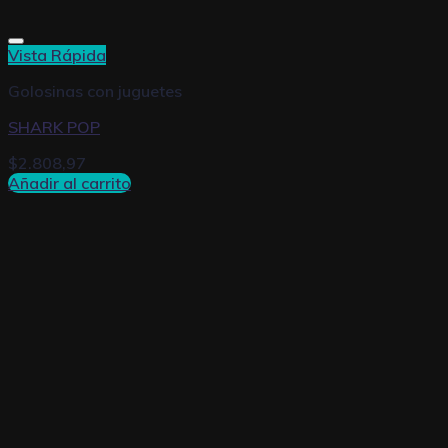
Vista Rápida
Golosinas con juguetes
SHARK POP
$
2.808,97
Añadir al carrito