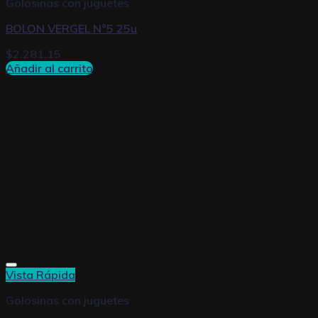
Golosinas con juguetes
BOLON VERGEL N°5 25u
$
2.281,15
Añadir al carrito
Vista Rápida
Golosinas con juguetes