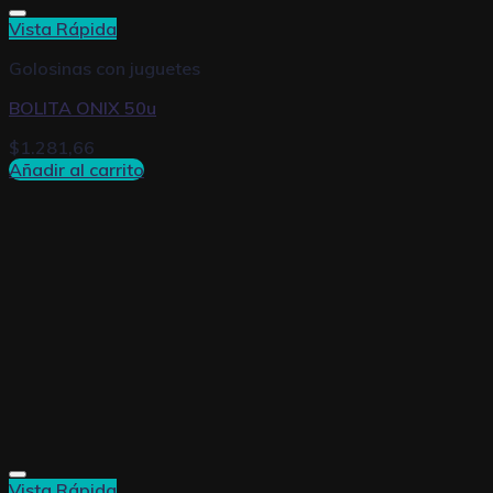
Vista Rápida
Golosinas con juguetes
BOLITA ONIX 50u
$
1.281,66
Añadir al carrito
Vista Rápida