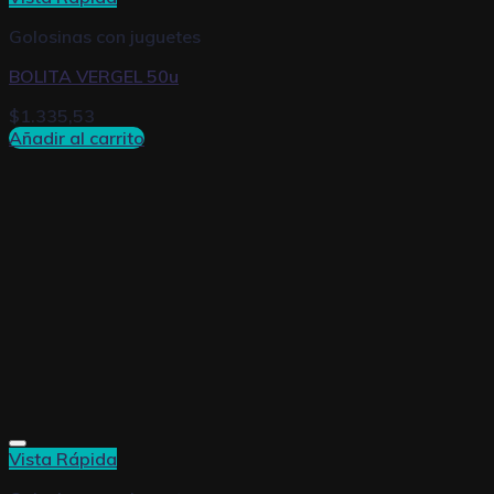
Golosinas con juguetes
BOLITA VERGEL 50u
$
1.335,53
Añadir al carrito
Vista Rápida