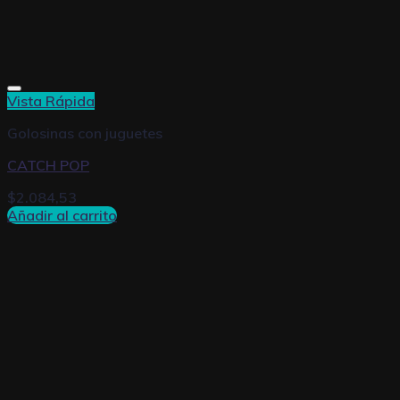
Vista Rápida
Golosinas con juguetes
CATCH POP
$
2.084,53
Añadir al carrito