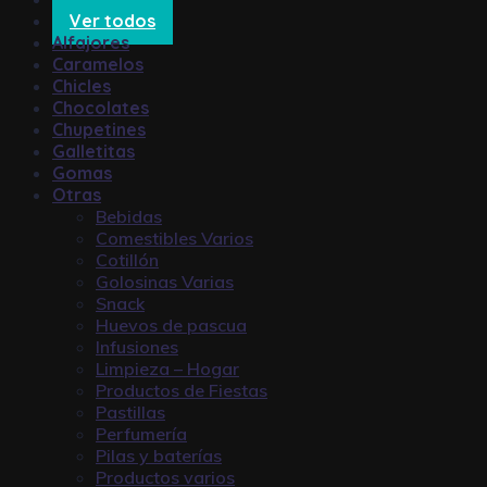
Ver todos
Alfajores
Caramelos
Chicles
Chocolates
Chupetines
Galletitas
Gomas
Otras
Bebidas
Comestibles Varios
Cotillón
Golosinas Varias
Snack
Huevos de pascua
Infusiones
Limpieza – Hogar
Productos de Fiestas
Pastillas
Perfumería
Pilas y baterías
Productos varios