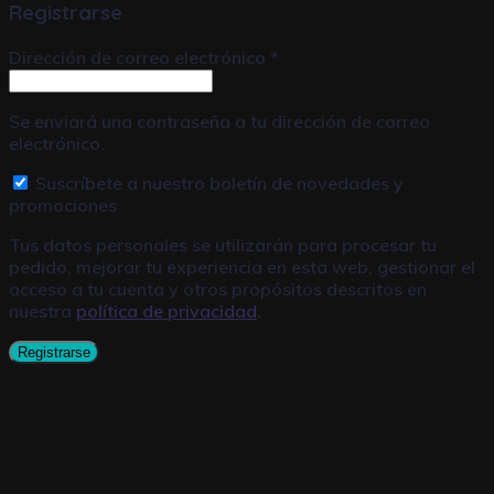
Registrarse
Dirección de correo electrónico
*
Se enviará una contraseña a tu dirección de correo
electrónico.
Suscríbete a nuestro boletín de novedades y
promociones
Tus datos personales se utilizarán para procesar tu
pedido, mejorar tu experiencia en esta web, gestionar el
acceso a tu cuenta y otros propósitos descritos en
nuestra
política de privacidad
.
Registrarse