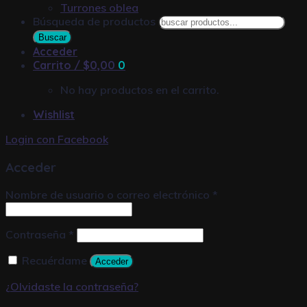
Turrones oblea
Búsqueda de productos
Buscar
Acceder
Carrito /
$
0,00
0
No hay productos en el carrito.
Wishlist
Login con
Facebook
Acceder
Nombre de usuario o correo electrónico
*
Contraseña
*
Recuérdame
Acceder
¿Olvidaste la contraseña?