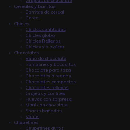
Grajeas de chocolate
Cereales y barritas
Barritas de cereal
Cereal
Chicles
Chicles confitados
Chicles globo
Chicles Rellenos
Chicles sin azúcar
Chocolates
Baño de chocolate
Bombones y bocaditos
Chocolate para taza
Chocolates aireados
Chocolates compactos
Chocolates rellenos
Grajeas y confites
Huevos con sorpresa
Maní con chocolate
Snacks bañados
Varios
Chupetines
Chupetines duros