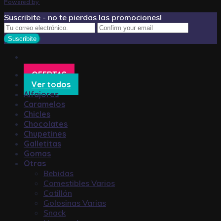
Powered by
Suscribite - no te pierdas las promociones!
OFERTAS
Ver todos
Alfajores
Caramelos
Chicles
Chocolates
Chupetines
Galletitas
Gomas
Otras
Bebidas
Comestibles Varios
Cotillón
Golosinas Varias
Snack