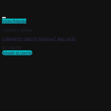
Vista Rápida
Conitos y afines
CUBANITO OBLITA NOUGAT 48u-1635
$
3.799,55
Añadir al carrito