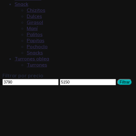
Snack
Chizitos
Dulces
Girasol
Maní
Palitos
Papitas
Pochoclo
Snacks
Turrones oblea
Turrones
Filtrar por precio
Filtrar