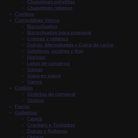
Chupetines pelotitas
Chupetines rellenos
Combos
Comestibles Varios
Bizcochuelos
Bizcochuelos para preparar
Cremas y rellenos
Dulces, Mermeladas y Dulce de Leche
Gelatinas, postres y flan
Harinas
Latas de conserva
Salsas
Sopa en sobre
Varios
Cotillón
Globitos de carnaval
Globos
Fierita
Galletitas
Cereal
Crackers y Tostadas
Dulces y Rellenas
Obleas