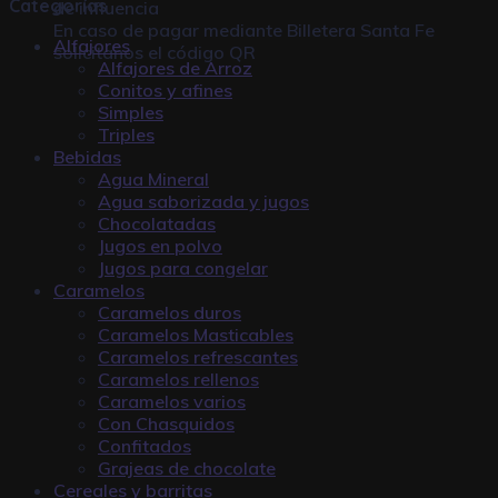
Categorías
de influencia
En caso de pagar mediante
Billetera Santa Fe
Alfajores
solicitanos el código QR
Alfajores de Arroz
Conitos y afines
Simples
Triples
Bebidas
Agua Mineral
Agua saborizada y jugos
Chocolatadas
Jugos en polvo
Jugos para congelar
Caramelos
Caramelos duros
Caramelos Masticables
Caramelos refrescantes
Caramelos rellenos
Caramelos varios
Con Chasquidos
Confitados
Grajeas de chocolate
Cereales y barritas