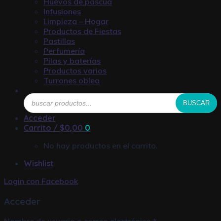
Huevos de pascua
Infusiones
Limpieza – Hogar
Productos de Fiestas
Pastillas
Perfumería
Pilas y baterías
Productos varios
Turrones oblea
Búsqueda
BUSCAR
de
productos
Acceder
Carrito /
$
0,00
0
No hay productos en el carrito.
Wishlist
Login con
Facebook
Acceder