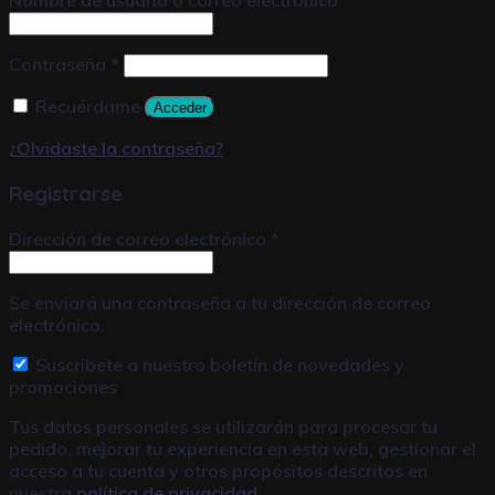
Nombre de usuario o correo electrónico
*
Contraseña
*
Recuérdame
Acceder
¿Olvidaste la contraseña?
Registrarse
Dirección de correo electrónico
*
Se enviará una contraseña a tu dirección de correo
electrónico.
Suscríbete a nuestro boletín de novedades y
promociones
Tus datos personales se utilizarán para procesar tu
pedido, mejorar tu experiencia en esta web, gestionar el
acceso a tu cuenta y otros propósitos descritos en
nuestra
política de privacidad
.