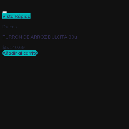
Vista Rápida
Dulces
TURRON DE ARROZ DULCITA 30u
$
5.140,69
Añadir al carrito