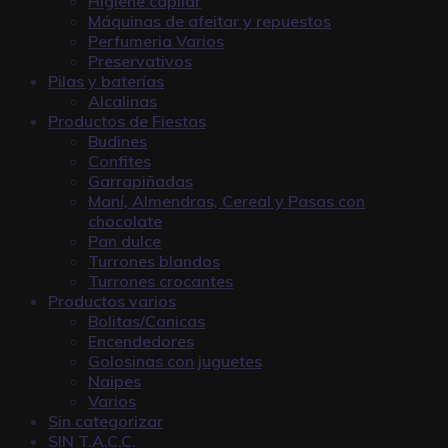
Higiene capilar
Máquinas de afeitar y repuestos
Perfumeria Varios
Preservativos
Pilas y baterías
Alcalinas
Productos de Fiestas
Budines
Confites
Garrapiñadas
Maní, Almendras, Cereal y Pasas con
chocolate
Pan dulce
Turrones blandos
Turrones crocantes
Productos varios
Bolitas/Canicas
Encendedores
Golosinas con juguetes
Naipes
Varios
Sin categorizar
SIN T.A.C.C.