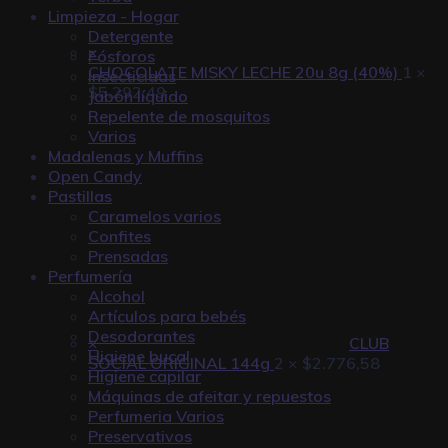
Limpieza - Hogar
Detergente
×
Fósforos
CHOCOLATE MISKY LECHE 20u 8g (40%)
1 ×
Insecticidas
$
5.292,49
Jabón líquido
Repelente de mosquitos
Varios
Madalenas y Muffins
Open Candy
Pastillas
Caramelos varios
Confites
Prensadas
Perfumería
Alcohol
Artículos para bebés
Desodorantes
×
CLUB
Higiene bucal
SOCIAL ORIGINAL 144g
2 ×
$
2.776,58
Higiene capilar
Máquinas de afeitar y repuestos
Perfumeria Varios
Preservativos