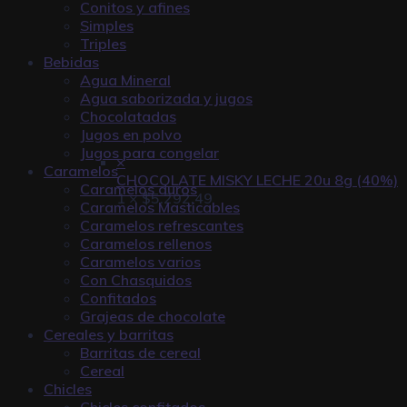
Conitos y afines
Simples
Triples
Bebidas
Agua Mineral
Agua saborizada y jugos
Chocolatadas
Jugos en polvo
Jugos para congelar
×
Caramelos
CHOCOLATE MISKY LECHE 20u 8g (40%)
Caramelos duros
1 ×
$
5.292,49
Caramelos Masticables
Caramelos refrescantes
Caramelos rellenos
Caramelos varios
Con Chasquidos
Confitados
Grajeas de chocolate
Cereales y barritas
Barritas de cereal
Cereal
Chicles
Chicles confitados