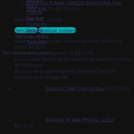
BOLA LOCA MAX CEREZA MANZANA 24u
Maní
18g-448
1 ×
$
3.732,54
Palitos
Papitas
Subtotal:
$
22.176,69
Pochoclo
Snacks
Ver carrito
Finalizar compra
Turrones oblea
Importe mínimo para envío a domicilio $45.000,
Turrones
costo $6.500.
Recientemente visto
Envío sin cargo a partir de $60.000
Envíos solo dentro de las ciudad de Santa Fe y zona
de influencia
En caso de pagar mediante
Billetera Santa Fe
solicitanos el código QR
SUGUS CONFITADOS 50g
$
1.131,04
BAGGIO JR MIX FRUTAL 125cc
$
373,35