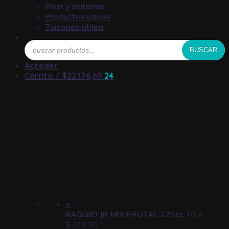
Pilas y baterías
Productos varios
Turrones oblea
Búsqueda
BUSCAR
de
productos
Acceder
Carrito /
$
22.176,69
24
×
BAGGIO JR MIX FRUTAL 125cc
10 ×
$
373,35