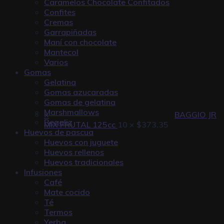
Caramelos Chocolate Confitados
Confites
Cremas
Garrapiñadas
Maní con chocolate
Mantecol
Varios
Gomas
Gelatina
Gomas azucaradas
Gomas de gelatina
Marshmallows
×
BAGGIO JR
Regaliz
MIX FRUTAL 125cc
10 ×
$
373,35
Huevos de pascua
Huevos con juguete
Huevos rellenos
Huevos tradicionales
Infusiones
Café
Mate cocido
Té
Termos
Yerba