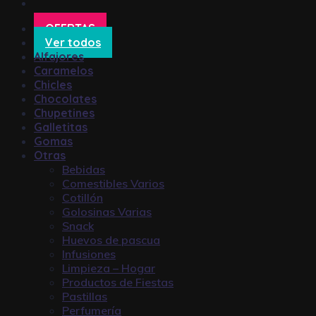
OFERTAS
Ver todos
Alfajores
Caramelos
Chicles
Chocolates
Chupetines
Galletitas
Gomas
Otras
Bebidas
Comestibles Varios
Cotillón
Golosinas Varias
Snack
Huevos de pascua
Infusiones
Limpieza – Hogar
Productos de Fiestas
Pastillas
Perfumería