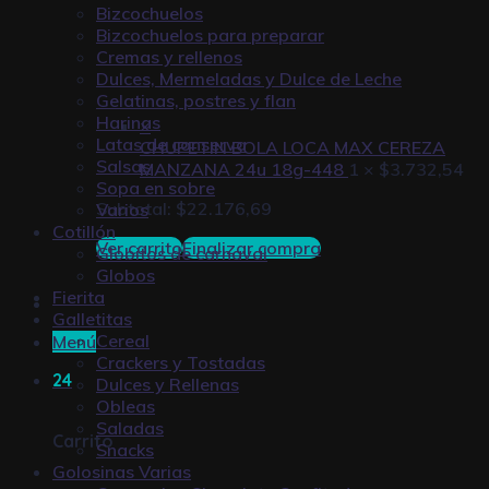
Bizcochuelos
Bizcochuelos para preparar
Cremas y rellenos
Dulces, Mermeladas y Dulce de Leche
Gelatinas, postres y flan
Harinas
×
Latas de conserva
CHUPETIN BOLA LOCA MAX CEREZA
Salsas
MANZANA 24u 18g-448
1 ×
$
3.732,54
Sopa en sobre
Subtotal:
$
22.176,69
Varios
Cotillón
Ver carrito
Finalizar compra
Globitos de carnaval
Globos
Fierita
Galletitas
Cereal
Menú
Crackers y Tostadas
24
Dulces y Rellenas
Obleas
Saladas
Carrito
Snacks
Golosinas Varias