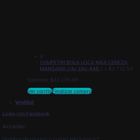
×
CHUPETIN BOLA LOCA MAX CEREZA
MANZANA 24u 18g-448
1 ×
$
3.732,54
Subtotal:
$
22.176,69
Ver carrito
Finalizar compra
Wishlist
Login con
Facebook
Acceder
Nombre de usuario o correo electrónico
*