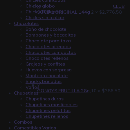
Chicles globo
×
CLUB
Chicles Rellenos
SOCIAL ORIGINAL 144g
2 ×
$
2.776,58
Chicles sin azúcar
Chocolates
Baño de chocolate
Bombones y bocaditos
Chocolate para taza
Chocolates aireados
Chocolates compactos
Chocolates rellenos
Grajeas y confites
Huevos con sorpresa
Maní con chocolate
Snacks bañados
×
Varios
GONGYS FRUTILLA 28g
10 ×
$
386,50
Chupetines
Chupetines duros
Chupetines masticables
Chupetines pelotitas
Chupetines rellenos
Combos
Comestibles Varios