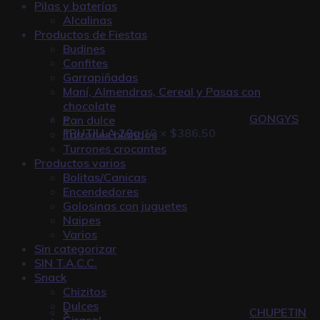
Pilas y baterías
Alcalinas
Productos de Fiestas
Budines
Confites
Garrapiñadas
Maní, Almendras, Cereal y Pasas con
chocolate
×
GONGYS
Pan dulce
FRUTILLA 28g
10 ×
$
386,50
Turrones blandos
Turrones crocantes
Productos varios
Bolitas/Canicas
Encendedores
Golosinas con juguetes
Naipes
Varios
Sin categorizar
SIN T.A.C.C.
Snack
Chizitos
Dulces
×
CHUPETIN
Girasol