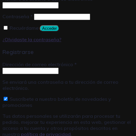
Contraseña
*
Recuérdame
Acceder
¿Olvidaste la contraseña?
Registrarse
Dirección de correo electrónico
*
Se enviará una contraseña a tu dirección de correo
electrónico.
Suscríbete a nuestro boletín de novedades y
promociones
Tus datos personales se utilizarán para procesar tu
pedido, mejorar tu experiencia en esta web, gestionar el
acceso a tu cuenta y otros propósitos descritos en
nuestra
política de privacidad
.