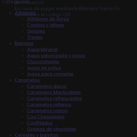
Categorías
de influencia
En caso de pagar mediante
Billetera Santa Fe
Alfajores
solicitanos el código QR
Alfajores de Arroz
Conitos y afines
Simples
Triples
Bebidas
Agua Mineral
Agua saborizada y jugos
Chocolatadas
Jugos en polvo
Jugos para congelar
Caramelos
Caramelos duros
Caramelos Masticables
Caramelos refrescantes
Caramelos rellenos
Caramelos varios
Con Chasquidos
Confitados
Grajeas de chocolate
Cereales y barritas