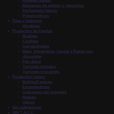
Higiene capilar
Máquinas de afeitar y repuestos
Perfumeria Varios
Preservativos
Pilas y baterías
Alcalinas
Productos de Fiestas
Budines
Confites
Garrapiñadas
Maní, Almendras, Cereal y Pasas con
chocolate
Pan dulce
Turrones blandos
Turrones crocantes
Productos varios
Bolitas/Canicas
Encendedores
Golosinas con juguetes
Naipes
Varios
Sin categorizar
SIN T.A.C.C.