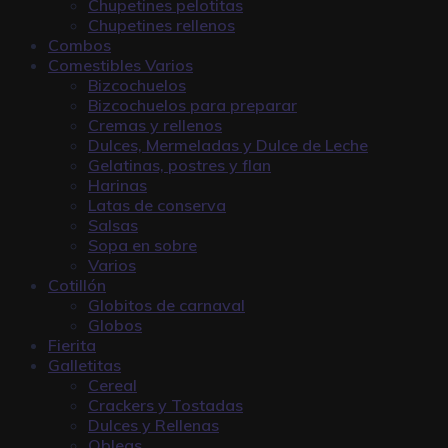
Chupetines pelotitas
Chupetines rellenos
Combos
Comestibles Varios
Bizcochuelos
Bizcochuelos para preparar
Cremas y rellenos
Dulces, Mermeladas y Dulce de Leche
Gelatinas, postres y flan
Harinas
Latas de conserva
Salsas
Sopa en sobre
Varios
Cotillón
Globitos de carnaval
Globos
Fierita
Galletitas
Cereal
Crackers y Tostadas
Dulces y Rellenas
Obleas