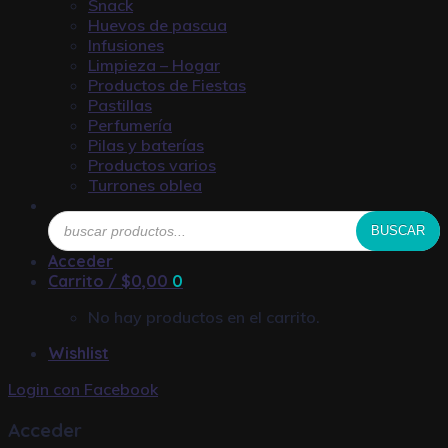
Snack
Huevos de pascua
Infusiones
Limpieza – Hogar
Productos de Fiestas
Pastillas
Perfumería
Pilas y baterías
Productos varios
Turrones oblea
Búsqueda
BUSCAR
de
productos
Acceder
Carrito /
$
0,00
0
No hay productos en el carrito.
Wishlist
Login con
Facebook
Acceder