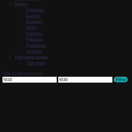
Snack
Chizitos
Dulces
Girasol
Maní
Palitos
Papitas
Pochoclo
Snacks
Turrones oblea
Turrones
Filtrar por precio
Filtrar