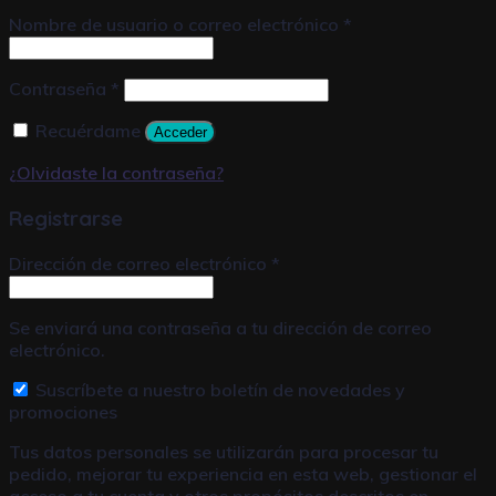
Nombre de usuario o correo electrónico
*
Contraseña
*
Recuérdame
Acceder
¿Olvidaste la contraseña?
Registrarse
Dirección de correo electrónico
*
Se enviará una contraseña a tu dirección de correo
electrónico.
Suscríbete a nuestro boletín de novedades y
promociones
Tus datos personales se utilizarán para procesar tu
pedido, mejorar tu experiencia en esta web, gestionar el
acceso a tu cuenta y otros propósitos descritos en