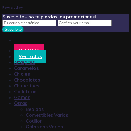
Powered by
Suscribite - no te pierdas las promociones!
OFERTAS
Ver todos
Alfajores
Caramelos
Chicles
Chocolates
Chupetines
Galletitas
Gomas
Otras
Bebidas
Comestibles Varios
Cotillón
Golosinas Varias