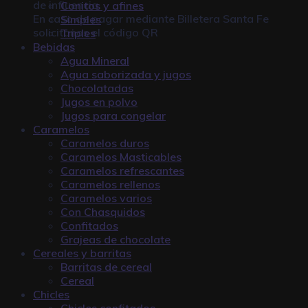
de influencia
Conitos y afines
En caso de pagar mediante
Billetera Santa Fe
Simples
solicitanos el código QR
Triples
Bebidas
Agua Mineral
Agua saborizada y jugos
Chocolatadas
Jugos en polvo
Jugos para congelar
Caramelos
Caramelos duros
Caramelos Masticables
Caramelos refrescantes
Caramelos rellenos
Caramelos varios
Con Chasquidos
Confitados
Grajeas de chocolate
Cereales y barritas
Barritas de cereal
Cereal
Chicles
Chicles confitados