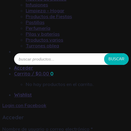
Infusiones
Limpieza – Hogar
Productos de Fiestas
Pastillas
Perfumería
Pilas y baterías
Productos varios
Turrones oblea
Búsqueda
BUSCAR
de
productos
Acceder
Carrito /
$
0,00
0
No hay productos en el carrito.
Wishlist
Login con
Facebook
Acceder
Nombre de usuario o correo electrónico
*