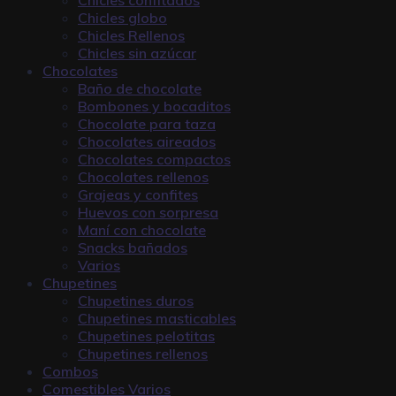
Chicles globo
Chicles Rellenos
Chicles sin azúcar
Chocolates
Baño de chocolate
Bombones y bocaditos
Chocolate para taza
Chocolates aireados
Chocolates compactos
Chocolates rellenos
Grajeas y confites
Huevos con sorpresa
Maní con chocolate
Snacks bañados
Varios
Chupetines
Chupetines duros
Chupetines masticables
Chupetines pelotitas
Chupetines rellenos
Combos
Comestibles Varios