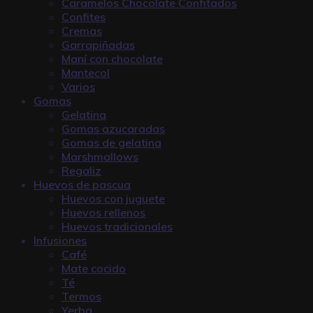
Caramelos Chocolate Confitados
Confites
Cremas
Garrapiñadas
Maní con chocolate
Mantecol
Varios
Gomas
Gelatina
Gomas azucaradas
Gomas de gelatina
Marshmallows
Regaliz
Huevos de pascua
Huevos con juguete
Huevos rellenos
Huevos tradicionales
Infusiones
Café
Mate cocido
Té
Termos
Yerba