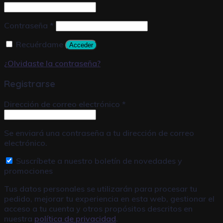
Contraseña
*
Recuérdame
Acceder
¿Olvidaste la contraseña?
Registrarse
Dirección de correo electrónico
*
Se enviará una contraseña a tu dirección de correo
electrónico.
Suscríbete a nuestro boletín de novedades y
promociones
Tus datos personales se utilizarán para procesar tu
pedido, mejorar tu experiencia en esta web, gestionar el
acceso a tu cuenta y otros propósitos descritos en
nuestra
política de privacidad
.