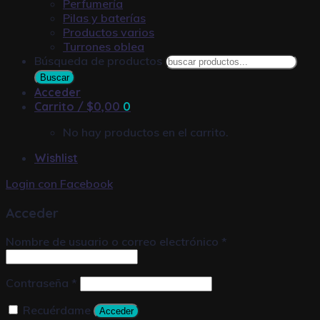
Perfumería
Pilas y baterías
Productos varios
Turrones oblea
Búsqueda de productos
Buscar
Acceder
Carrito /
$
0,00
0
No hay productos en el carrito.
Wishlist
Login con
Facebook
Acceder
Nombre de usuario o correo electrónico
*
Contraseña
*
Recuérdame
Acceder