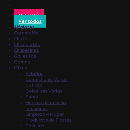
OFERTAS
Ver todos
Alfajores
Caramelos
Chicles
Chocolates
Chupetines
Galletitas
Gomas
Otras
Bebidas
Comestibles Varios
Cotillón
Golosinas Varias
Snack
Huevos de pascua
Infusiones
Limpieza – Hogar
Productos de Fiestas
Pastillas