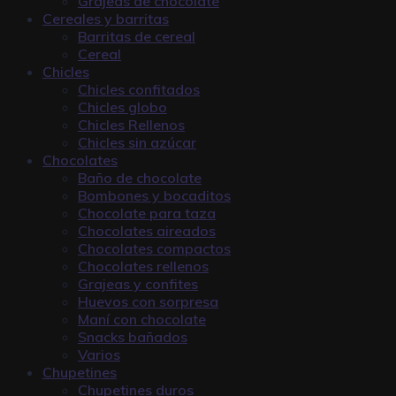
Grajeas de chocolate
Cereales y barritas
Barritas de cereal
Cereal
Chicles
Chicles confitados
Chicles globo
Chicles Rellenos
Chicles sin azúcar
Chocolates
Baño de chocolate
Bombones y bocaditos
Chocolate para taza
Chocolates aireados
Chocolates compactos
Chocolates rellenos
Grajeas y confites
Huevos con sorpresa
Maní con chocolate
Snacks bañados
Varios
Chupetines
Chupetines duros