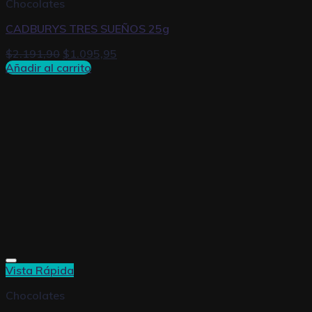
Chocolates
CADBURYS TRES SUEÑOS 25g
$
2.191,90
$
1.095,95
Añadir al carrito
Vista Rápida
Chocolates