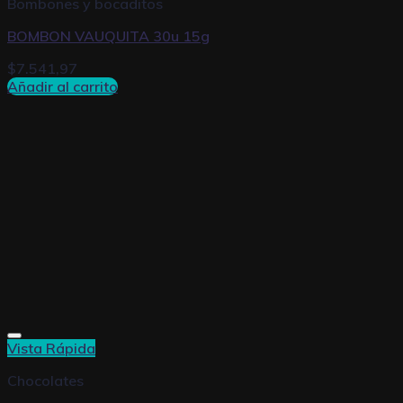
Bombones y bocaditos
BOMBON VAUQUITA 30u 15g
$
7.541,97
Añadir al carrito
Vista Rápida
Chocolates