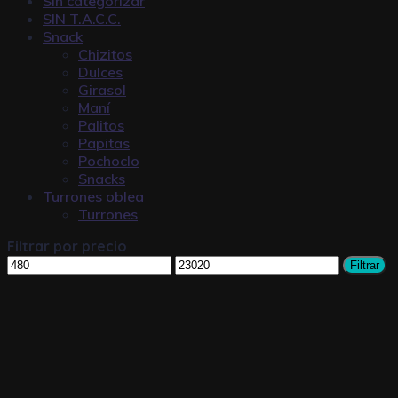
Sin categorizar
SIN T.A.C.C.
Snack
Chizitos
Dulces
Girasol
Maní
Palitos
Papitas
Pochoclo
Snacks
Turrones oblea
Turrones
Filtrar por precio
Filtrar