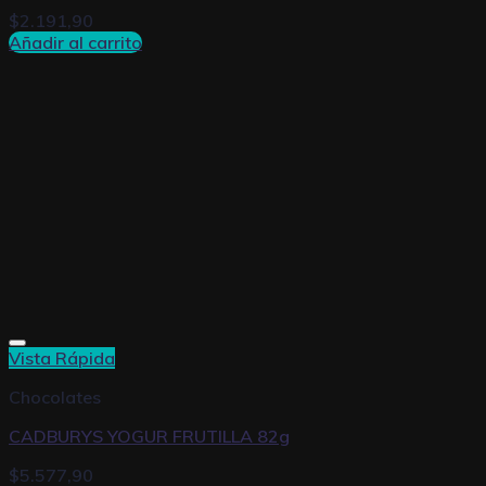
$
2.191,90
Añadir al carrito
Vista Rápida
Chocolates
CADBURYS YOGUR FRUTILLA 82g
$
5.577,90