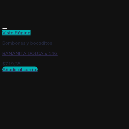
Vista Rápida
Bombones y bocaditos
BANANITA DOLCA x 14G
$
719,35
Añadir al carrito