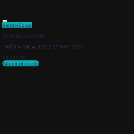
Vista Rápida
Baño de chocolate
BAÑO AGUILA LECHE S/TACC 150g
$
4.095,10
Añadir al carrito