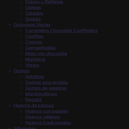
Dulces y Rellenas
Obleas
Saladas
Snacks
Golosinas Varias
Caramelos Chocolate Confitados
Confites
Cremas
Garrapiñadas
Maní con chocolate
Mantecol
Varios
Gomas
Gelatina
Gomas azucaradas
Gomas de gelatina
Marshmallows
Regaliz
Huevos de pascua
Huevos con juguete
Huevos rellenos
Huevos tradicionales
Infusiones