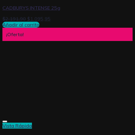
CADBURYS INTENSE 25g
$
2.191,90
$
1.095,95
Añadir al carrito
¡Oferta!
Vista Rápida