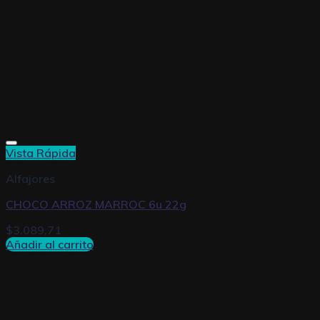
Vista Rápida
Alfajores
CHOCO ARROZ MARROC 6u 22g
$
3.089,71
Añadir al carrito