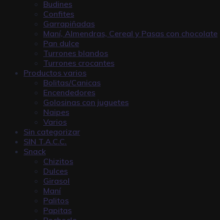
Budines
Confites
Garrapiñadas
Maní, Almendras, Cereal y Pasas con chocolate
Pan dulce
Turrones blandos
Turrones crocantes
Productos varios
Bolitas/Canicas
Encendedores
Golosinas con juguetes
Naipes
Varios
Sin categorizar
SIN T.A.C.C.
Snack
Chizitos
Dulces
Girasol
Maní
Palitos
Papitas
Pochoclo