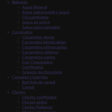
Bebidas
Agua Mineral
Agua saborizada y jugos
Chocolatadas
Jugos en polvo
Jugos para congelar
Caramelos
Caramelos duros
Caramelos Masticables
Caramelos refrescantes
Caramelos rellenos
Caramelos varios
Con Chasquidos
Confitados
Grajeas de chocolate
Cereales y barritas
Barritas de cereal
Cereal
Chicles
Chicles confitados
Chicles globo
Chicles Rellenos
Chicles sin azúcar