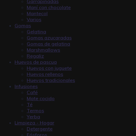
Garrapiñadas
Maní con chocolate
Mantecol
Varios
Gomas
Gelatina
Gomas azucaradas
Gomas de gelatina
Marshmallows
Regaliz
Huevos de pascua
Huevos con juguete
Huevos rellenos
Huevos tradicionales
Infusiones
Café
Mate cocido
Té
Termos
Yerba
Limpieza - Hogar
Detergente
Fósforos