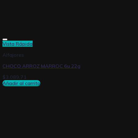
Vista Rápida
Alfajores
CHOCO ARROZ MARROC 6u 22g
$
3.089,71
Añadir al carrito