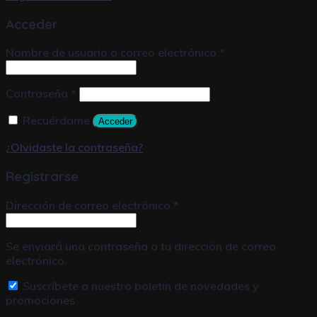
Acceder
Nombre de usuario o correo electrónico
*
Contraseña
*
Recuérdame
Acceder
¿Olvidaste la contraseña?
Registrarse
Dirección de correo electrónico
*
Se enviará una contraseña a tu dirección de correo
electrónico.
Suscríbete a nuestro boletín de novedades y
promociones