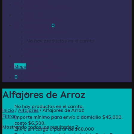
Bebidas
Acceder
Comestibles Varios
Cotillón
Golosinas Varias
Carrito /
Snack
$
0,00
0
Huevos de pascua
Infusiones
No hay productos en el carrito.
Limpieza – Hogar
Productos de Fiestas
Pastillas
Perfumería
Menú
Pilas y baterías
Productos varios
0
Turrones oblea
Alfajores de Arroz
Carrito
No hay productos en el carrito.
Inicio
/
Alfajores
/
Alfajores de Arroz
Filtrar
Importe mínimo para envío a domicilio $45.000,
costo $6.500.
Mostrando todos los resultados 2
Envío sin cargo a partir de $60.000