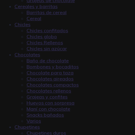
Grajeas de chocolate
Cereales y barritas
Barritas de cereal
Cereal
Chicles
Chicles confitados
Chicles globo
Chicles Rellenos
Chicles sin azúcar
Chocolates
Baño de chocolate
Bombones y bocaditos
Chocolate para taza
Chocolates aireados
Chocolates compactos
Chocolates rellenos
Grajeas y confites
Huevos con sorpresa
Maní con chocolate
Snacks bañados
Varios
Chupetines
Chupetines duros