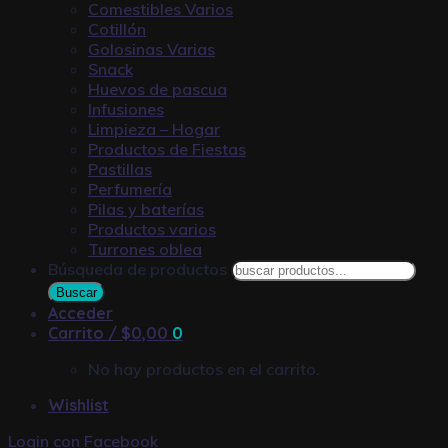
Comestibles Varios
Cotillón
Golosinas Varias
Snack
Huevos de pascua
Infusiones
Limpieza – Hogar
Productos de Fiestas
Pastillas
Perfumería
Pilas y baterías
Productos varios
Turrones oblea
Búsqueda de productos
Buscar
Acceder
Carrito /
$
0,00
0
No hay productos en el carrito.
Wishlist
Login con
Facebook