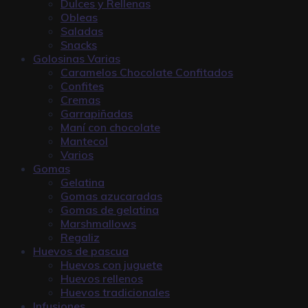
Dulces y Rellenas
Obleas
Saladas
Snacks
Golosinas Varias
Caramelos Chocolate Confitados
Confites
Cremas
Garrapiñadas
Maní con chocolate
Mantecol
Varios
Gomas
Gelatina
Gomas azucaradas
Gomas de gelatina
Marshmallows
Regaliz
Huevos de pascua
Huevos con juguete
Huevos rellenos
Huevos tradicionales
Infusiones