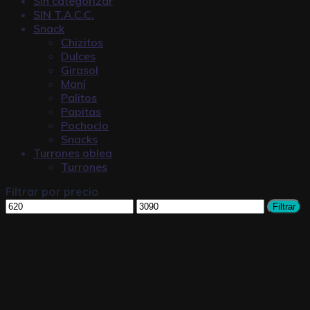
Sin categorizar
SIN T.A.C.C.
Snack
Chizitos
Dulces
Girasol
Maní
Palitos
Papitas
Pochoclo
Snacks
Turrones oblea
Turrones
Filtrar por precio
Filtrar