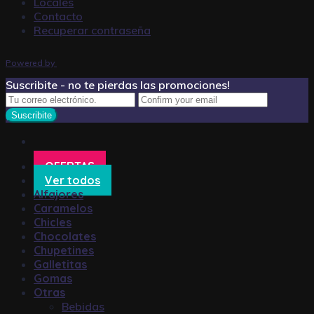
Locales
Contacto
Recuperar contraseña
Powered by
Suscribite - no te pierdas las promociones!
OFERTAS
Ver todos
Alfajores
Caramelos
Chicles
Chocolates
Chupetines
Galletitas
Gomas
Otras
Bebidas