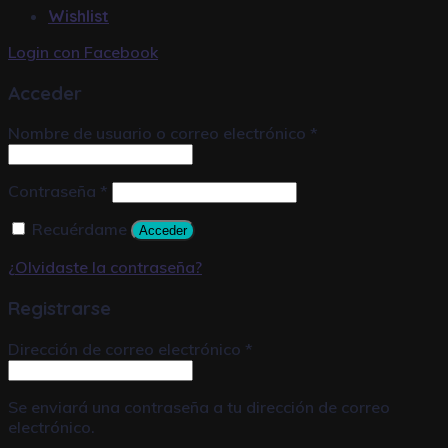
Wishlist
Login con
Facebook
Acceder
Nombre de usuario o correo electrónico
*
Contraseña
*
Recuérdame
Acceder
¿Olvidaste la contraseña?
Registrarse
Dirección de correo electrónico
*
Se enviará una contraseña a tu dirección de correo
electrónico.