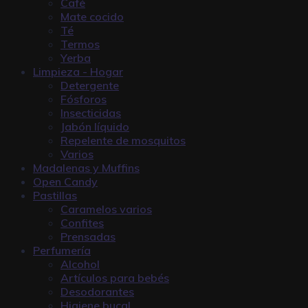
Café
Mate cocido
Té
Termos
Yerba
Limpieza - Hogar
Detergente
Fósforos
Insecticidas
Jabón líquido
Repelente de mosquitos
Varios
Madalenas y Muffins
Open Candy
Pastillas
Caramelos varios
Confites
Prensadas
Perfumería
Alcohol
Artículos para bebés
Desodorantes
Higiene bucal