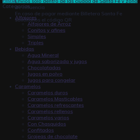
Envíos solo dentro de las ciudad de Santa Fe y zona
Categorías
de influencia
En caso de pagar mediante
Billetera Santa Fe
Alfajores
solicitanos el código QR
Alfajores de Arroz
Conitos y afines
Simples
Triples
Bebidas
Agua Mineral
Agua saborizada y jugos
Chocolatadas
Jugos en polvo
Jugos para congelar
Caramelos
Caramelos duros
Caramelos Masticables
Caramelos refrescantes
Caramelos rellenos
Caramelos varios
Con Chasquidos
Confitados
Grajeas de chocolate