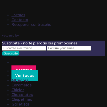
Locales
Contacto
Recuperar contraseña
Powered by
Suscribite - no te pierdas las promociones!
OFERTAS
Ver todos
Alfajores
Caramelos
Chicles
Chocolates
Chupetines
Galletitas