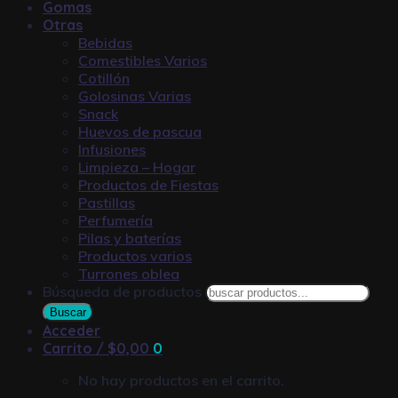
Gomas
Otras
Bebidas
Comestibles Varios
Cotillón
Golosinas Varias
Snack
Huevos de pascua
Infusiones
Limpieza – Hogar
Productos de Fiestas
Pastillas
Perfumería
Pilas y baterías
Productos varios
Turrones oblea
Búsqueda de productos
Buscar
Acceder
Carrito /
$
0,00
0
No hay productos en el carrito.