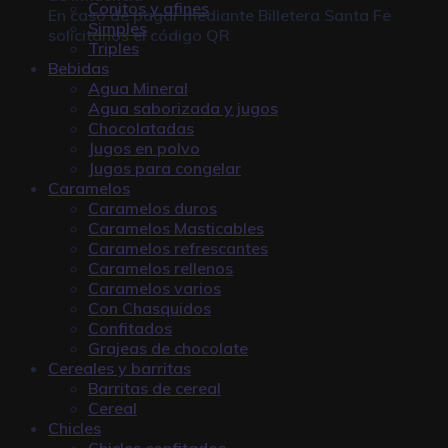
Conitos y afines
En caso de pagar mediante
Billetera Santa Fe
Simples
solicitanos el código QR
Triples
Bebidas
Agua Mineral
Agua saborizada y jugos
Chocolatadas
Jugos en polvo
Jugos para congelar
Caramelos
Caramelos duros
Caramelos Masticables
Caramelos refrescantes
Caramelos rellenos
Caramelos varios
Con Chasquidos
Confitados
Grajeas de chocolate
Cereales y barritas
Barritas de cereal
Cereal
Chicles
Chicles confitados