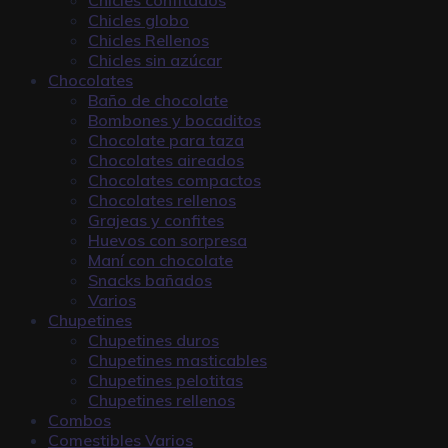
Chicles globo
Chicles Rellenos
Chicles sin azúcar
Chocolates
Baño de chocolate
Bombones y bocaditos
Chocolate para taza
Chocolates aireados
Chocolates compactos
Chocolates rellenos
Grajeas y confites
Huevos con sorpresa
Maní con chocolate
Snacks bañados
Varios
Chupetines
Chupetines duros
Chupetines masticables
Chupetines pelotitas
Chupetines rellenos
Combos
Comestibles Varios