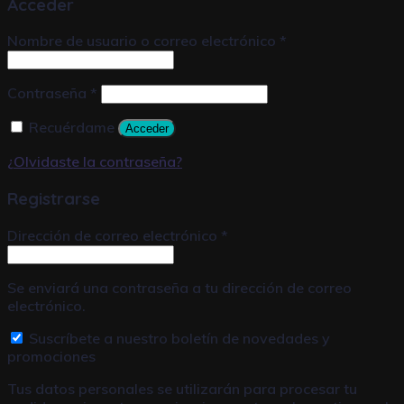
Acceder
Nombre de usuario o correo electrónico
*
Contraseña
*
Recuérdame
Acceder
¿Olvidaste la contraseña?
Registrarse
Dirección de correo electrónico
*
Se enviará una contraseña a tu dirección de correo
electrónico.
Suscríbete a nuestro boletín de novedades y
promociones
Tus datos personales se utilizarán para procesar tu