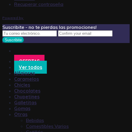
Recuperar contraseña
Powered by
Suscribite - no te pierdas las promociones!
OFERTAS
Ver todos
Alfajores
Caramelos
Chicles
Chocolates
Chupetines
Galletitas
Gomas
Otras
Bebidas
Comestibles Varios
Cotillón