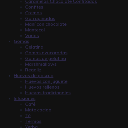
Caramelos Chocolate Confitados
Confites
Cremas
Garrapiñadas
Maní con chocolate
Mantecol
Varios
Gomas
Gelatina
Gomas azucaradas
Gomas de gelatina
Marshmallows
Regaliz
Huevos de pascua
Huevos con juguete
Huevos rellenos
Huevos tradicionales
Infusiones
Café
Mate cocido
Té
Termos
Yerba