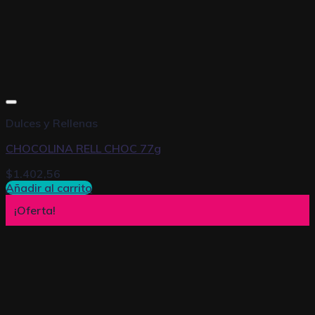
Dulces y Rellenas
CHOCOLINA RELL CHOC 77g
$
1.402,56
Añadir al carrito
¡Oferta!