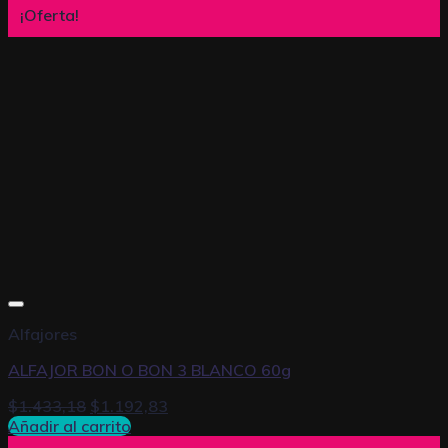
¡Oferta!
Alfajores
ALFAJOR BON O BON 3 BLANCO 60g
$
1.433,18
$
1.192,83
Añadir al carrito