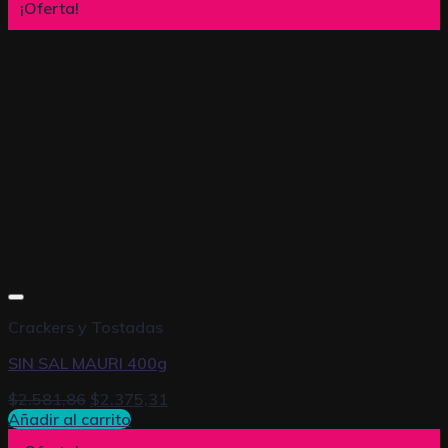
¡Oferta!
Crackers y Tostadas
SIN SAL MAURI 400g
$
2.581,86
$
2.375,31
Añadir al carrito