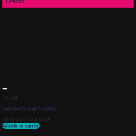
¡Oferta!
Cereal
SALVADO MAURI 400g
$
2.624,62
$
2.414,65
Añadir al carrito