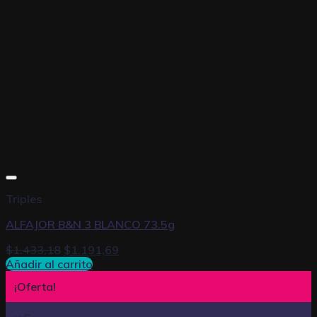
Triples
ALFAJOR B&N 3 BLANCO 73.5g
$
1.433,18
$
1.191,69
Añadir al carrito
¡Oferta!