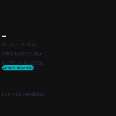
Dulces y Rellenas
OREO MENTA 118g
$
1.852,80
$
1.296,96
Añadir al carrito
Los más vendidos