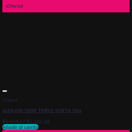
¡Oferta!
Triples
ALFAJOR TERR TRIPLE TORTA 70g
$
1.474,27
$
1.181,48
Añadir al carrito