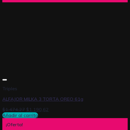
Triples
ALFAJOR MILKA 3 TORTA OREO 61g
$
1.474,27
$
1.190,62
Añadir al carrito
¡Oferta!