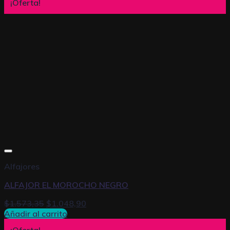
¡Oferta!
Alfajores
ALFAJOR EL MOROCHO NEGRO
$
1.573,35
$
1.048,90
Añadir al carrito
¡Oferta!