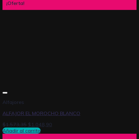
¡Oferta!
Alfajores
ALFAJOR EL MOROCHO BLANCO
$
1.573,35
$
1.048,90
Añadir al carrito