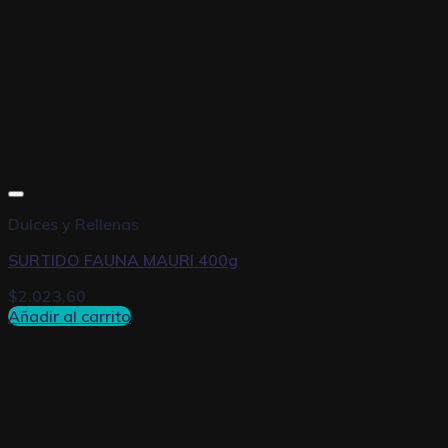
Dulces y Rellenas
SURTIDO FAUNA MAURI 400g
$
2.023,60
Añadir al carrito