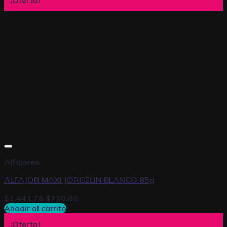
Alfajores
ALFAJOR MAXI JORGELIN BLANCO 85g
$
1.441,76
$
720,88
Añadir al carrito
¡Oferta!