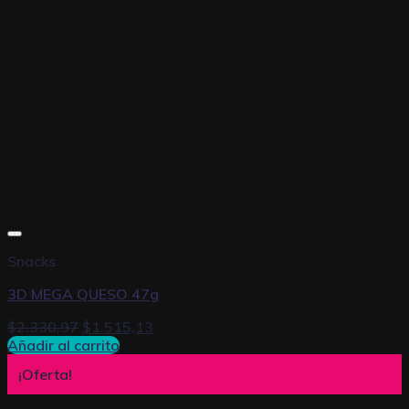
Snacks
3D MEGA QUESO 47g
$
2.330,97
$
1.515,13
Añadir al carrito
¡Oferta!