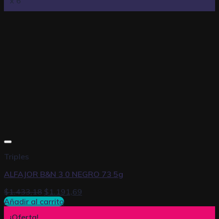
x 6
Triples
ALFAJOR B&N 3 0 NEGRO 73 5g
$
1.433,18
$
1.191,69
Añadir al carrito
¡Oferta!