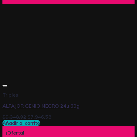
Triples
ALFAJOR GENIO NEGRO 24u 60g
$
9.348,92
$
7.946,58
Añadir al carrito
¡Oferta!