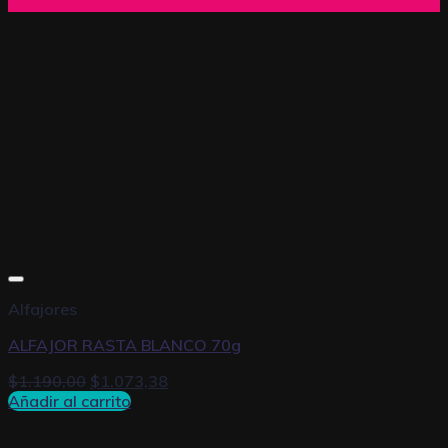
Alfajores
ALFAJOR RASTA BLANCO 70g
$
1.190,00
$
1.073,38
Añadir al carrito