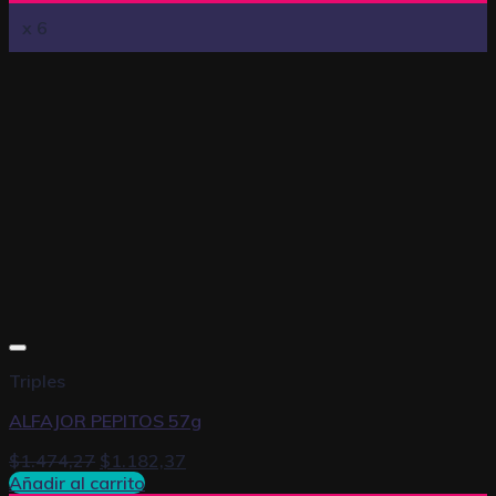
x 6
Triples
ALFAJOR PEPITOS 57g
$
1.474,27
$
1.182,37
Añadir al carrito