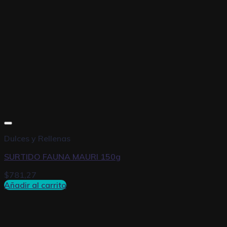
Dulces y Rellenas
SURTIDO FAUNA MAURI 150g
$
781,27
Añadir al carrito