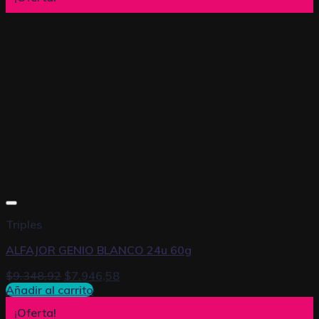
Triples
ALFAJOR GENIO BLANCO 24u 60g
$
9.348,92
$
7.946,58
Añadir al carrito
¡Oferta!