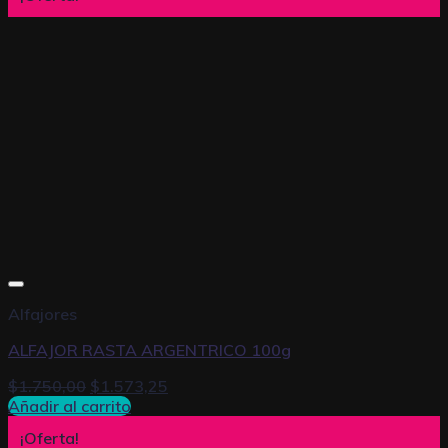
Alfajores
ALFAJOR RASTA ARGENTRICO 100g
$
1.750,00
$
1.573,25
Añadir al carrito
¡Oferta!