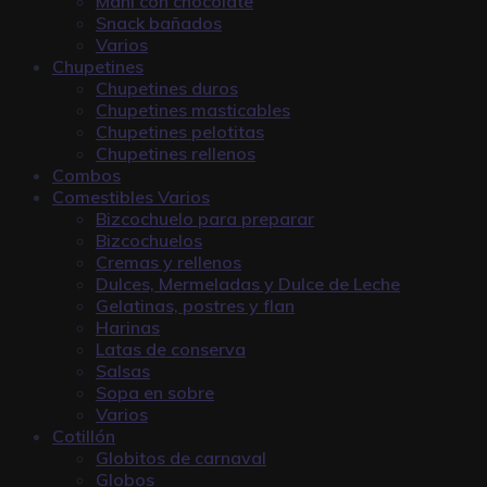
Maní con chocolate
Snack bañados
Varios
Chupetines
Chupetines duros
Chupetines masticables
Chupetines pelotitas
Chupetines rellenos
Combos
Comestibles Varios
Bizcochuelo para preparar
Bizcochuelos
Cremas y rellenos
Dulces, Mermeladas y Dulce de Leche
Gelatinas, postres y flan
Harinas
Latas de conserva
Salsas
Sopa en sobre
Varios
Cotillón
Globitos de carnaval
Globos