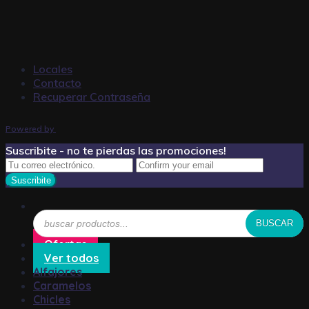
Locales
Contacto
Recuperar Contraseña
Powered by
Suscribite - no te pierdas las promociones!
Búsqueda
BUSCAR
de
productos
Ofertas
Ver todos
Alfajores
Caramelos
Chicles