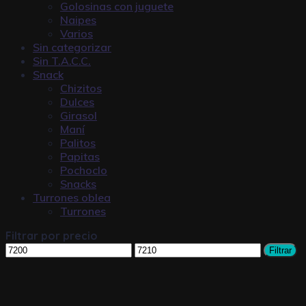
Golosinas con juguete
Naipes
Varios
Sin categorizar
Sin T.A.C.C.
Snack
Chizitos
Dulces
Girasol
Maní
Palitos
Papitas
Pochoclo
Snacks
Turrones oblea
Turrones
Filtrar por precio
Filtrar