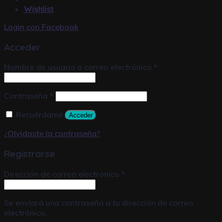
Wishlist
Login con
Facebook
Acceder
Nombre de usuario o correo electrónico
*
Contraseña
*
Recuérdame
Acceder
¿Olvidaste la contraseña?
Registrarse
Dirección de correo electrónico
*
Se enviará una contraseña a tu dirección de correo
electrónico.