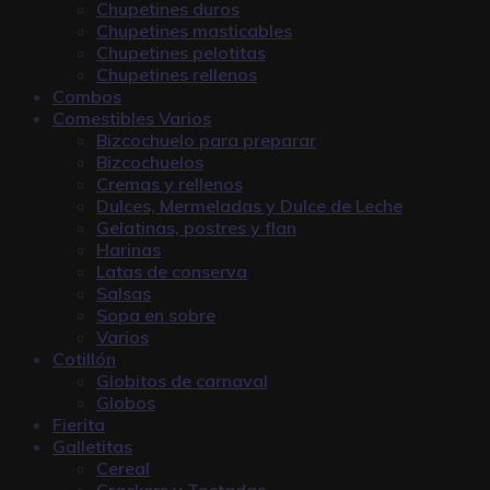
Chupetines duros
Chupetines masticables
Chupetines pelotitas
Chupetines rellenos
Combos
Comestibles Varios
Bizcochuelo para preparar
Bizcochuelos
Cremas y rellenos
Dulces, Mermeladas y Dulce de Leche
Gelatinas, postres y flan
Harinas
Latas de conserva
Salsas
Sopa en sobre
Varios
Cotillón
Globitos de carnaval
Globos
Fierita
Galletitas
Cereal
Crackers y Tostadas