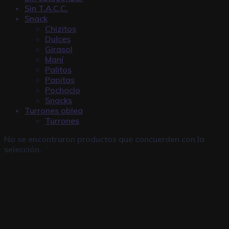
Sin T.A.C.C.
Snack
Chizitos
Dulces
Girasol
Maní
Palitos
Papitas
Pochoclo
Snacks
Turrones oblea
Turrones
No se encontraron productos que concuerden con la
selección.