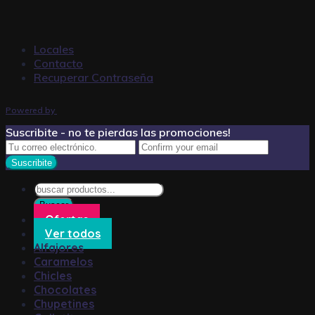
Locales
Contacto
Recuperar Contraseña
Powered by
Suscribite - no te pierdas las promociones!
Búsqueda
de
Buscar
productos
Ofertas
Ver todos
Alfajores
Caramelos
Chicles
Chocolates
Chupetines