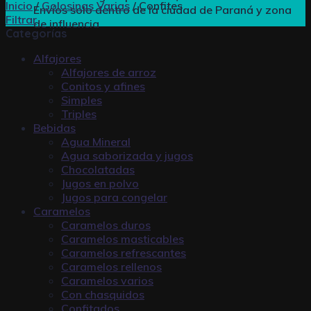
Inicio
/
Golosinas Varias
/
Confites
Envíos solo dentro de la ciudad de Paraná y zona
Filtrar
de influencia
Categorías
Alfajores
Alfajores de arroz
Conitos y afines
Simples
Triples
Bebidas
Agua Mineral
Agua saborizada y jugos
Chocolatadas
Jugos en polvo
Jugos para congelar
Caramelos
Caramelos duros
Caramelos masticables
Caramelos refrescantes
Caramelos rellenos
Caramelos varios
Con chasquidos
Confitados