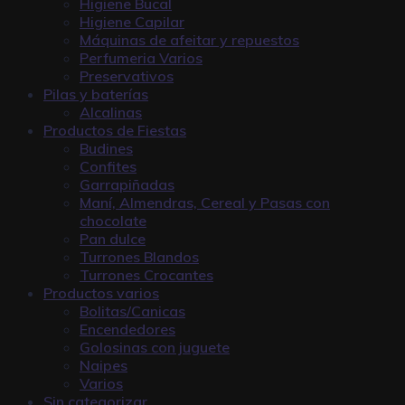
Higiene Bucal
Higiene Capilar
Máquinas de afeitar y repuestos
Perfumeria Varios
Preservativos
Pilas y baterías
Alcalinas
Productos de Fiestas
Budines
Confites
Garrapiñadas
Maní, Almendras, Cereal y Pasas con
chocolate
Pan dulce
Turrones Blandos
Turrones Crocantes
Productos varios
Bolitas/Canicas
Encendedores
Golosinas con juguete
Naipes
Varios
Sin categorizar