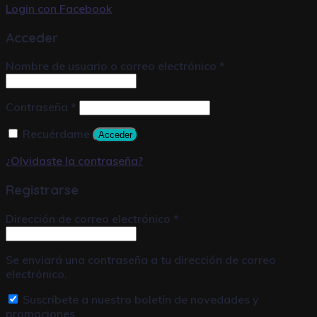
Login con
Facebook
Acceder
Nombre de usuario o correo electrónico
*
Contraseña
*
Recuérdame
Acceder
¿Olvidaste la contraseña?
Registrarse
Dirección de correo electrónico
*
Se enviará una contraseña a tu dirección de correo
electrónico.
Suscríbete a nuestro boletín de novedades y
promociones