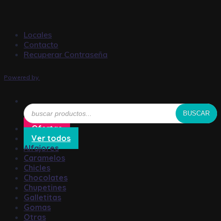
Locales
Contacto
Recuperar Contraseña
Powered by
Búsqueda
BUSCAR
de
productos
Ofertas
Ver todos
Alfajores
Caramelos
Chicles
Chocolates
Chupetines
Galletitas
Gomas
Otras