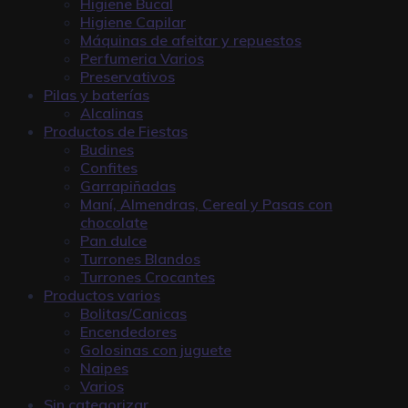
Higiene Bucal
Higiene Capilar
Máquinas de afeitar y repuestos
Perfumeria Varios
Preservativos
Pilas y baterías
Alcalinas
Productos de Fiestas
Budines
Confites
Garrapiñadas
Maní, Almendras, Cereal y Pasas con
chocolate
Pan dulce
Turrones Blandos
Turrones Crocantes
Productos varios
Bolitas/Canicas
Encendedores
Golosinas con juguete
Naipes
Varios
Sin categorizar