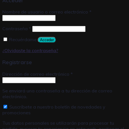
Acceder
Nombre de usuario o correo electrónico
*
Contraseña
*
Recuérdame
Acceder
¿Olvidaste la contraseña?
Registrarse
Dirección de correo electrónico
*
Se enviará una contraseña a tu dirección de correo
electrónico.
Suscríbete a nuestro boletín de novedades y
promociones
Tus datos personales se utilizarán para procesar tu
pedido, mejorar tu experiencia en esta web, gestionar el