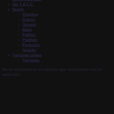
Sin T.A.C.C.
Snack
Chizitos
Dulces
Girasol
Maní
Palitos
Papitas
Pochoclo
Snacks
Turrones oblea
Turrones
No se encontraron productos que concuerden con la
selección.