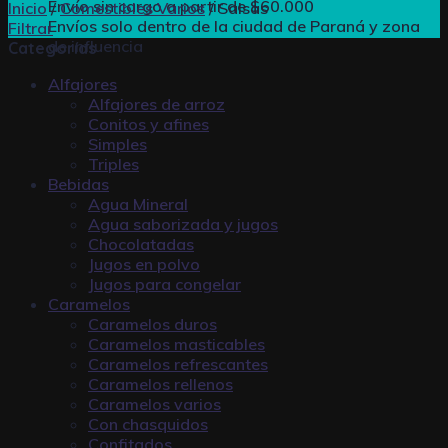
Envío sin cargo a partir de $60.000
Inicio
/
Comestibles Varios
/
Salsas
Envíos solo dentro de la ciudad de Paraná y zona
Filtrar
de influencia
Categorías
Alfajores
Alfajores de arroz
Conitos y afines
Simples
Triples
Bebidas
Agua Mineral
Agua saborizada y jugos
Chocolatadas
Jugos en polvo
Jugos para congelar
Caramelos
Caramelos duros
Caramelos masticables
Caramelos refrescantes
Caramelos rellenos
Caramelos varios
Con chasquidos
Confitados