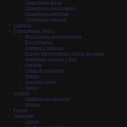
Chupetines duros
Chupetines masticables
Chupetines pelotitas
Chupetines rellenos
Combos
Comestibles Varios
Bizcochuelo para preparar
Bizcochuelos
Cremas y rellenos
Dulces, Mermeladas y Dulce de Leche
Gelatinas, postres y flan
Harinas
Latas de conserva
Salsas
Sopa en sobre
Varios
Cotillón
Globitos de carnaval
Globos
Fierita
Galletitas
Cereal
Crackers y Tostadas