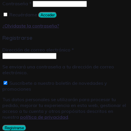
Contraseña
*
Recuérdame
Acceder
¿Olvidaste la contraseña?
Registrarse
Dirección de correo electrónico
*
Se enviará una contraseña a tu dirección de correo
electrónico.
Suscríbete a nuestro boletín de novedades y
promociones
Tus datos personales se utilizarán para procesar tu
pedido, mejorar tu experiencia en esta web, gestionar el
acceso a tu cuenta y otros propósitos descritos en
nuestra
política de privacidad
.
Registrarse