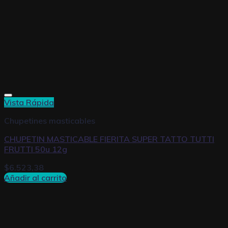
Vista Rápida
Chupetines masticables
CHUPETIN MASTICABLE FIERITA SUPER TATTO TUTTI
FRUTTI 50u 12g
$
6.523,38
Añadir al carrito