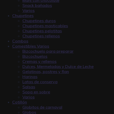
Maní con chocolate
Snack bañados
Varios
Chupetines
Chupetines duros
Chupetines masticables
Chupetines pelotitas
Chupetines rellenos
Combos
Comestibles Varios
Bizcochuelo para preparar
Bizcochuelos
Cremas y rellenos
Dulces, Mermeladas y Dulce de Leche
Gelatinas, postres y flan
Harinas
Latas de conserva
Salsas
Sopa en sobre
Varios
Cotillón
Globitos de carnaval
Globos