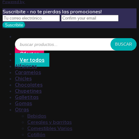
Powered by
Suscribite - no te pierdas las promociones!
Búsqueda
BUSCAR
de
productos
Ofertas
Ver todos
Alfajores
Caramelos
Chicles
Chocolates
Chupetines
Galletitas
Gomas
Otras
Bebidas
Cereales y barritas
Comestibles Varios
Cotillón