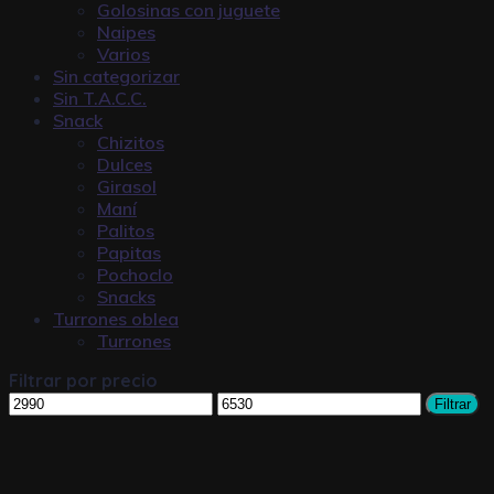
Golosinas con juguete
Naipes
Varios
Sin categorizar
Sin T.A.C.C.
Snack
Chizitos
Dulces
Girasol
Maní
Palitos
Papitas
Pochoclo
Snacks
Turrones oblea
Turrones
Filtrar por precio
Filtrar