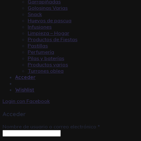
Garrapiñadas
Golosinas Varias
Snack
Huevos de pascua
Infusiones
Limpieza – Hogar
Productos de Fiestas
Pastillas
Perfumería
Pilas y baterías
Productos varios
Turrones oblea
Acceder
Wishlist
Login con
Facebook
Acceder
Nombre de usuario o correo electrónico
*