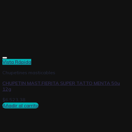
Vista Rápida
Chupetines masticables
CHUPETIN MAST.FIERITA SUPER TATTO MENTA 50u
12g
$
6.523,38
Añadir al carrito