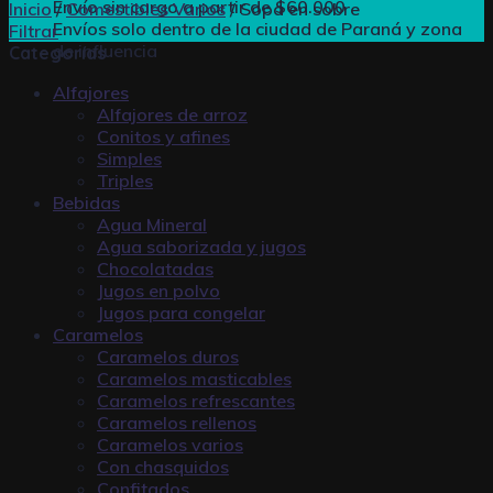
Envío sin cargo a partir de $60.000
Inicio
/
Comestibles Varios
/
Sopa en sobre
Envíos solo dentro de la ciudad de Paraná y zona
Filtrar
de influencia
Categorías
Alfajores
Alfajores de arroz
Conitos y afines
Simples
Triples
Bebidas
Agua Mineral
Agua saborizada y jugos
Chocolatadas
Jugos en polvo
Jugos para congelar
Caramelos
Caramelos duros
Caramelos masticables
Caramelos refrescantes
Caramelos rellenos
Caramelos varios
Con chasquidos
Confitados