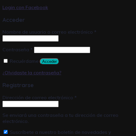
Login con
Facebook
Acceder
Nombre de usuario o correo electrónico
*
Contraseña
*
Recuérdame
Acceder
¿Olvidaste la contraseña?
Registrarse
Dirección de correo electrónico
*
Se enviará una contraseña a tu dirección de correo
electrónico.
Suscríbete a nuestro boletín de novedades y