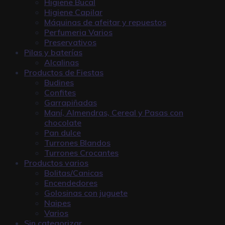
Higiene Bucal
Higiene Capilar
Máquinas de afeitar y repuestos
Perfumeria Varios
Preservativos
Pilas y baterías
Alcalinas
Productos de Fiestas
Budines
Confites
Garrapiñadas
Maní, Almendras, Cereal y Pasas con
chocolate
Pan dulce
Turrones Blandos
Turrones Crocantes
Productos varios
Bolitas/Canicas
Encendedores
Golosinas con juguete
Naipes
Varios
Sin categorizar