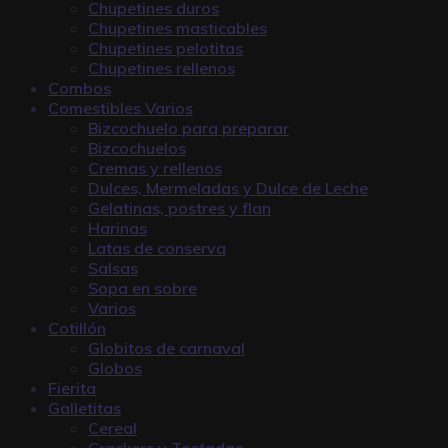
Chupetines duros
Chupetines masticables
Chupetines pelotitas
Chupetines rellenos
Combos
Comestibles Varios
Bizcochuelo para preparar
Bizcochuelos
Cremas y rellenos
Dulces, Mermeladas y Dulce de Leche
Gelatinas, postres y flan
Harinas
Latas de conserva
Salsas
Sopa en sobre
Varios
Cotillón
Globitos de carnaval
Globos
Fierita
Galletitas
Cereal
Crackers y Tostadas