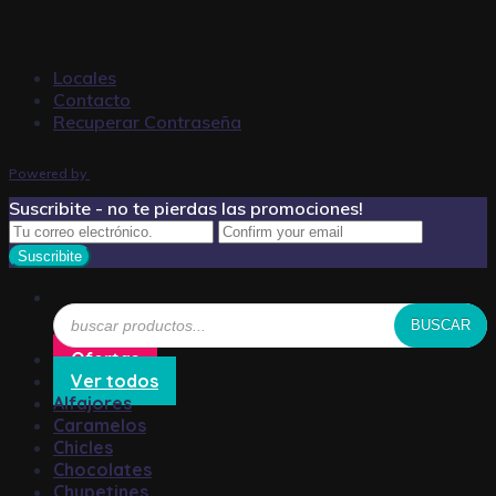
Locales
Contacto
Recuperar Contraseña
Powered by
Suscribite - no te pierdas las promociones!
Búsqueda
BUSCAR
de
productos
Ofertas
Ver todos
Alfajores
Caramelos
Chicles
Chocolates
Chupetines