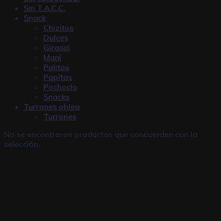
Sin T.A.C.C.
Snack
Chizitos
Dulces
Girasol
Maní
Palitos
Papitas
Pochoclo
Snacks
Turrones oblea
Turrones
No se encontraron productos que concuerden con la
selección.