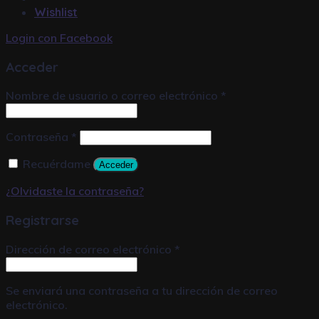
Wishlist
Login con
Facebook
Acceder
Nombre de usuario o correo electrónico
*
Contraseña
*
Recuérdame
Acceder
¿Olvidaste la contraseña?
Registrarse
Dirección de correo electrónico
*
Se enviará una contraseña a tu dirección de correo
electrónico.