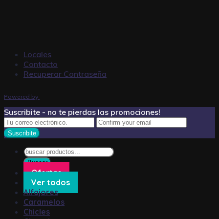
Locales
Contacto
Recuperar Contraseña
Powered by
Suscribite - no te pierdas las promociones!
Búsqueda
de
Buscar
productos
Ofertas
Ver todos
Alfajores
Caramelos
Chicles