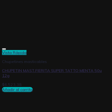
Vista Rápida
Chupetines masticables
CHUPETIN MAST.FIERITA SUPER TATTO MENTA 50u
12g
$
6.523,38
Añadir al carrito