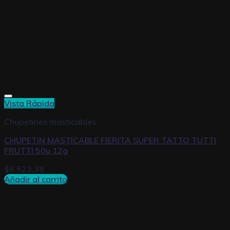
Vista Rápida
Chupetines masticables
CHUPETIN MASTICABLE FIERITA SUPER TATTO TUTTI
FRUTTI 50u 12g
$
6.523,38
Añadir al carrito