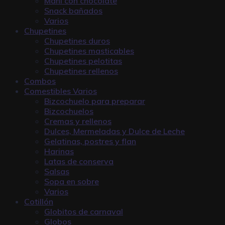
Maní con chocolate
Snack bañados
Varios
Chupetines
Chupetines duros
Chupetines masticables
Chupetines pelotitas
Chupetines rellenos
Combos
Comestibles Varios
Bizcochuelo para preparar
Bizcochuelos
Cremas y rellenos
Dulces, Mermeladas y Dulce de Leche
Gelatinas, postres y flan
Harinas
Latas de conserva
Salsas
Sopa en sobre
Varios
Cotillón
Globitos de carnaval
Globos