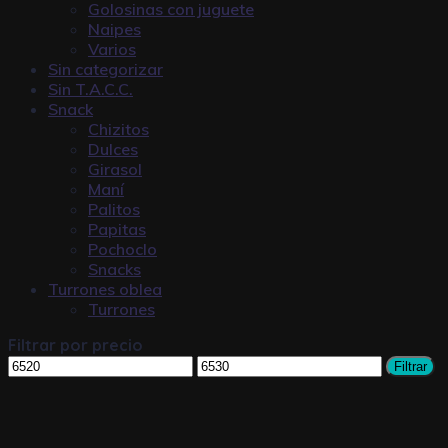
Golosinas con juguete
Naipes
Varios
Sin categorizar
Sin T.A.C.C.
Snack
Chizitos
Dulces
Girasol
Maní
Palitos
Papitas
Pochoclo
Snacks
Turrones oblea
Turrones
Filtrar por precio
Filtrar