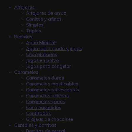
Alfajores
Alfajores de arroz
Conitos y afines
Simples
Triples
Bebidas
Agua Mineral
Agua saborizada y jugos
Chocolatadas
Jugos en polvo
Jugos para congelar
Caramelos
Caramelos duros
Caramelos masticables
Caramelos refrescantes
Caramelos rellenos
Caramelos varios
Con chasquidos
Confitados
Grajeas de chocolate
Cereales y barritas
Barritas de cereal