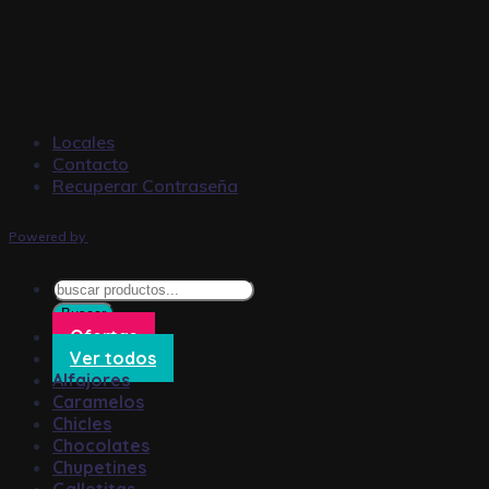
Locales
Contacto
Recuperar Contraseña
Powered by
Búsqueda
de
Buscar
productos
Ofertas
Ver todos
Alfajores
Caramelos
Chicles
Chocolates
Chupetines
Galletitas