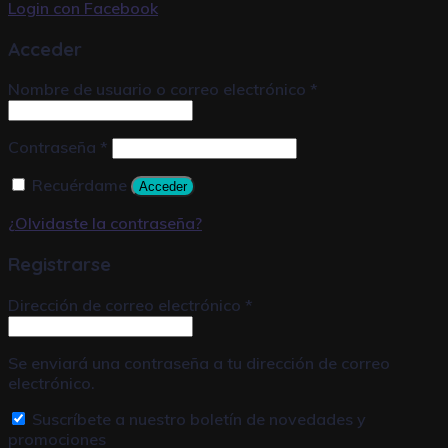
Login con
Facebook
Acceder
Nombre de usuario o correo electrónico
*
Contraseña
*
Recuérdame
Acceder
¿Olvidaste la contraseña?
Registrarse
Dirección de correo electrónico
*
Se enviará una contraseña a tu dirección de correo
electrónico.
Suscríbete a nuestro boletín de novedades y
promociones