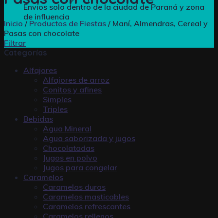
Envíos solo dentro de la ciudad de Paraná y zona
de influencia
Inicio
/
Productos de Fiestas
/
Maní, Almendras, Cereal y
Pasas con chocolate
Filtrar
Categorías
Alfajores
Alfajores de arroz
Conitos y afines
Simples
Triples
Bebidas
Agua Mineral
Agua saborizada y jugos
Chocolatadas
Jugos en polvo
Jugos para congelar
Caramelos
Caramelos duros
Caramelos masticables
Caramelos refrescantes
Caramelos rellenos