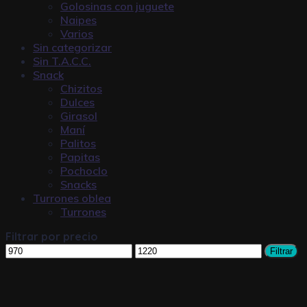
Golosinas con juguete
Naipes
Varios
Sin categorizar
Sin T.A.C.C.
Snack
Chizitos
Dulces
Girasol
Maní
Palitos
Papitas
Pochoclo
Snacks
Turrones oblea
Turrones
Filtrar por precio
Filtrar