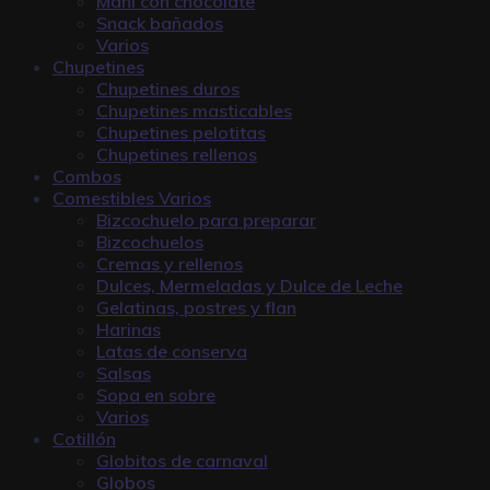
Maní con chocolate
Snack bañados
Varios
Chupetines
Chupetines duros
Chupetines masticables
Chupetines pelotitas
Chupetines rellenos
Combos
Comestibles Varios
Bizcochuelo para preparar
Bizcochuelos
Cremas y rellenos
Dulces, Mermeladas y Dulce de Leche
Gelatinas, postres y flan
Harinas
Latas de conserva
Salsas
Sopa en sobre
Varios
Cotillón
Globitos de carnaval
Globos