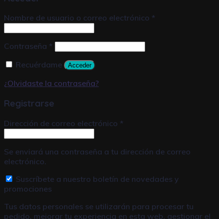
Nombre de usuario o correo electrónico
*
Contraseña
*
Recuérdame
Acceder
¿Olvidaste la contraseña?
Registrarse
Dirección de correo electrónico
*
Se enviará una contraseña a tu dirección de correo
electrónico.
Suscríbete a nuestro boletín de novedades y
promociones
Tus datos personales se utilizarán para procesar tu
pedido, mejorar tu experiencia en esta web, gestionar el