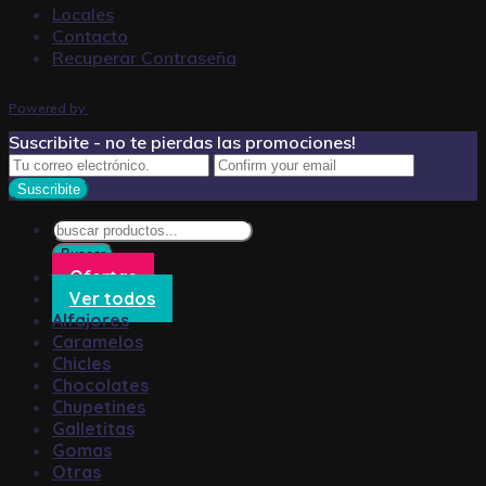
Locales
Contacto
Recuperar Contraseña
Powered by
Suscribite - no te pierdas las promociones!
Búsqueda
de
Buscar
productos
Ofertas
Ver todos
Alfajores
Caramelos
Chicles
Chocolates
Chupetines
Galletitas
Gomas
Otras