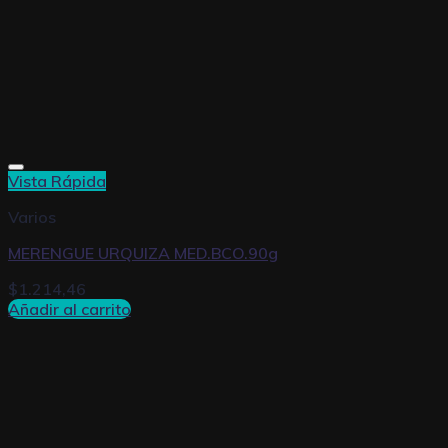
Vista Rápida
Varios
MERENGUE URQUIZA MED.BCO.90g
$
1.214,46
Añadir al carrito