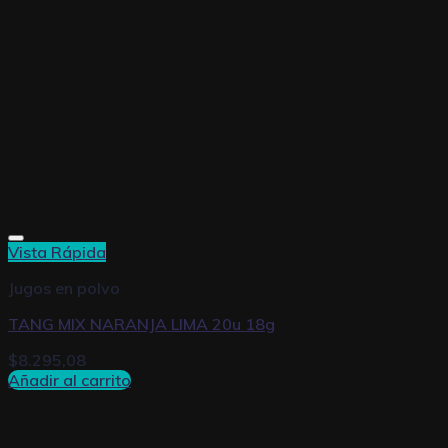
Vista Rápida
Jugos en polvo
TANG MIX NARANJA LIMA 20u 18g
$
8.295,08
Añadir al carrito