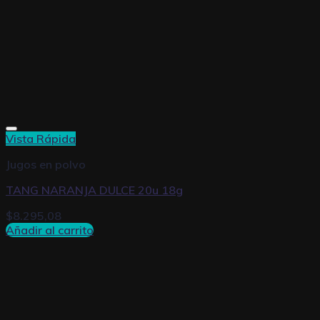
Vista Rápida
Jugos en polvo
TANG NARANJA DULCE 20u 18g
$
8.295,08
Añadir al carrito