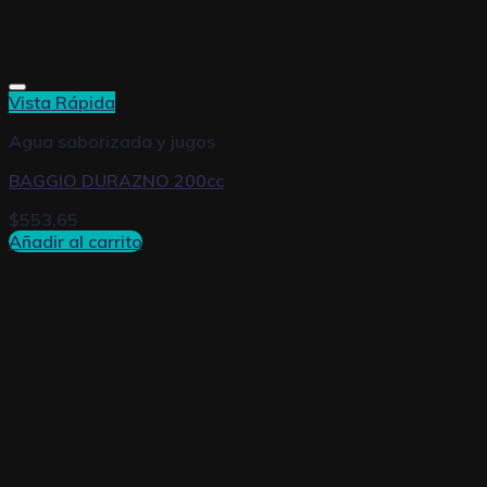
Vista Rápida
Agua saborizada y jugos
BAGGIO DURAZNO 200cc
$
553,65
Añadir al carrito