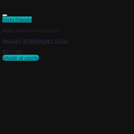
Vista Rápida
Agua saborizada y jugos
BAGGIO JR DURAZNO 125cc
$
373,35
Añadir al carrito