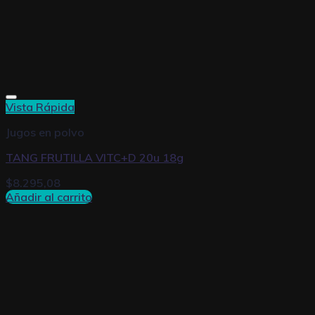
Vista Rápida
Jugos en polvo
TANG FRUTILLA VITC+D 20u 18g
$
8.295,08
Añadir al carrito