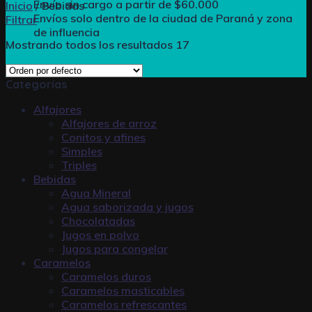
Envío sin cargo a partir de $60.000
Inicio
/
Bebidas
Envíos solo dentro de la ciudad de Paraná y zona
Filtrar
de influencia
Mostrando todos los resultados 17
Categorías
Alfajores
Alfajores de arroz
Conitos y afines
Simples
Triples
Bebidas
Agua Mineral
Agua saborizada y jugos
Chocolatadas
Jugos en polvo
Jugos para congelar
Caramelos
Caramelos duros
Caramelos masticables
Caramelos refrescantes