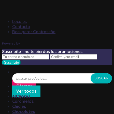
Locales
Contacto
Recuperar Contraseña
Powered by
Suscribite - no te pierdas las promociones!
Búsqueda
BUSCAR
de
productos
Ofertas
Ver todos
Alfajores
Caramelos
Chicles
Chocolates