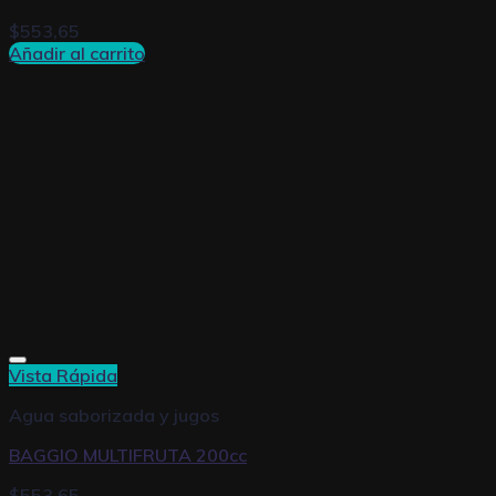
$
553,65
Añadir al carrito
Vista Rápida
Agua saborizada y jugos
BAGGIO MULTIFRUTA 200cc
$
553,65