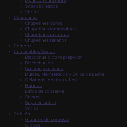
Maní con chocolate
Snack bañados
Varios
Chupetines
Chupetines duros
Chupetines masticables
Chupetines pelotitas
Chupetines rellenos
Combos
Comestibles Varios
Bizcochuelo para preparar
Bizcochuelos
Cremas y rellenos
Dulces, Mermeladas y Dulce de Leche
Gelatinas, postres y flan
Harinas
Latas de conserva
Salsas
Sopa en sobre
Varios
Cotillón
Globitos de carnaval
Globos