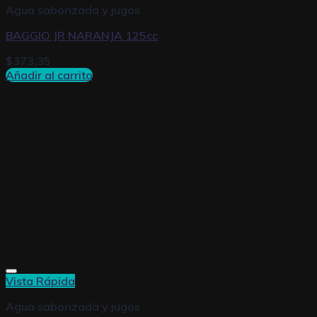
Agua saborizada y jugos
BAGGIO JR NARANJA 125cc
$
373,35
Añadir al carrito
Vista Rápida
Agua saborizada y jugos