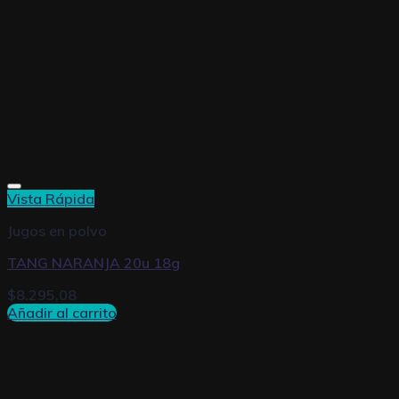
Vista Rápida
Jugos en polvo
TANG NARANJA 20u 18g
$
8.295,08
Añadir al carrito