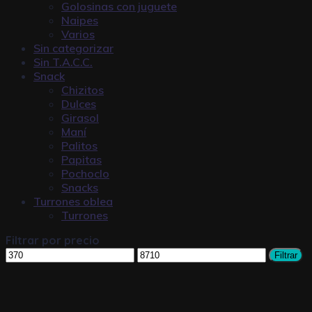
Golosinas con juguete
Naipes
Varios
Sin categorizar
Sin T.A.C.C.
Snack
Chizitos
Dulces
Girasol
Maní
Palitos
Papitas
Pochoclo
Snacks
Turrones oblea
Turrones
Filtrar por precio
Filtrar