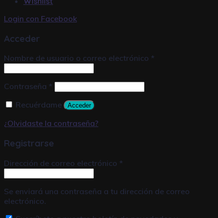
Wishlist
Login con
Facebook
Acceder
Nombre de usuario o correo electrónico
*
Contraseña
*
Recuérdame
Acceder
¿Olvidaste la contraseña?
Registrarse
Dirección de correo electrónico
*
Se enviará una contraseña a tu dirección de correo
electrónico.