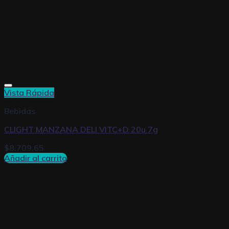
Vista Rápida
Bebidas
CLIGHT MANZANA DELI VITC+D 20u 7g
$
8.709,65
Añadir al carrito