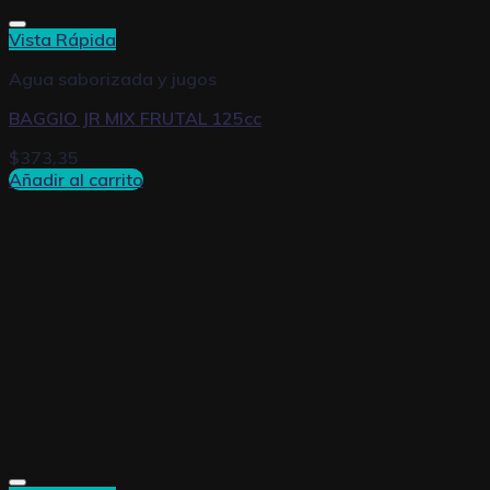
Vista Rápida
Agua saborizada y jugos
BAGGIO JR MIX FRUTAL 125cc
$
373,35
Añadir al carrito