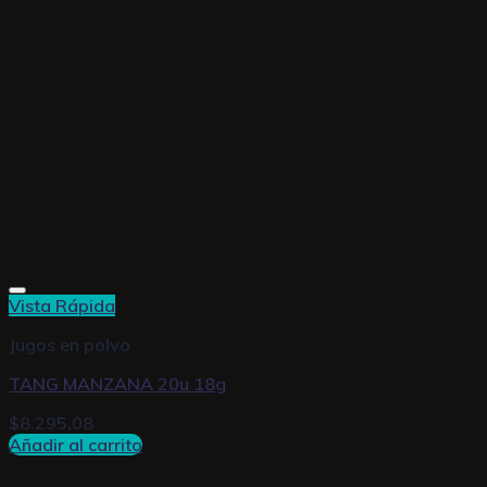
Vista Rápida
Jugos en polvo
TANG MANZANA 20u 18g
$
8.295,08
Añadir al carrito