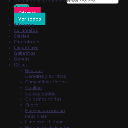
Búsqueda de productos
Buscar
Ofertas
Ver todos
Alfajores
Caramelos
Chicles
Chocolates
Chupetines
Galletitas
Gomas
Otras
Bebidas
Cereales y barritas
Comestibles Varios
Cotillón
Garrapiñadas
Golosinas Varias
Snack
Huevos de pascua
Infusiones
Limpieza – Hogar
Productos de Fiestas