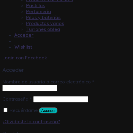
Pastillas
Perfumería
Pilas y baterías
Productos varios
Turrones oblea
Acceder
Wishlist
Login con
Facebook
Acceder
Nombre de usuario o correo electrónico
*
Contraseña
*
Recuérdame
Acceder
¿Olvidaste la contraseña?