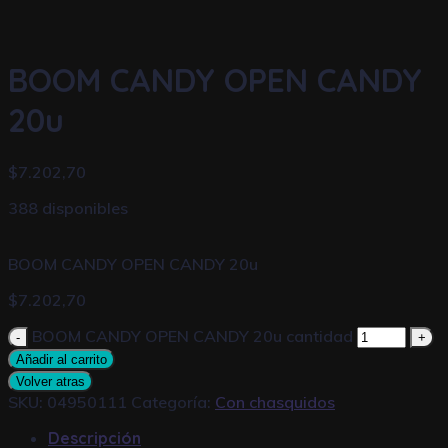
BOOM CANDY OPEN CANDY
20u
$
7.202,70
388 disponibles
BOOM CANDY OPEN CANDY 20u
$
7.202,70
BOOM CANDY OPEN CANDY 20u cantidad
Añadir al carrito
Volver atras
SKU:
04950111
Categoría:
Con chasquidos
Descripción