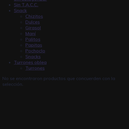
Sin T.A.C.C.
Snack
Chizitos
Dulces
Girasol
Maní
Palitos
Papitas
Pochoclo
Snacks
Turrones oblea
Turrones
No se encontraron productos que concuerden con la
selección.