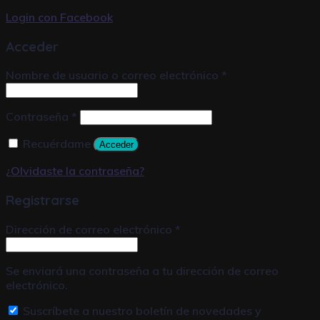
Login con
Facebook
Acceder
Nombre de usuario o correo electrónico
*
Contraseña
*
Recuérdame
Acceder
¿Olvidaste la contraseña?
Registrarse
Dirección de correo electrónico
*
Se enviará una contraseña a tu dirección de correo
electrónico.
Suscríbete a nuestro boletín de novedades y