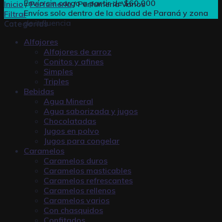
Envío sin cargo a partir de $60.000
Inicio
/
Perfumería
/
Perfumeria Varios
Envíos solo dentro de la ciudad de Paraná y zona
Filtrar
de influencia
Categorías
Alfajores
Alfajores de arroz
Conitos y afines
Simples
Triples
Bebidas
Agua Mineral
Agua saborizada y jugos
Chocolatadas
Jugos en polvo
Jugos para congelar
Caramelos
Caramelos duros
Caramelos masticables
Caramelos refrescantes
Caramelos rellenos
Caramelos varios
Con chasquidos
Confitados