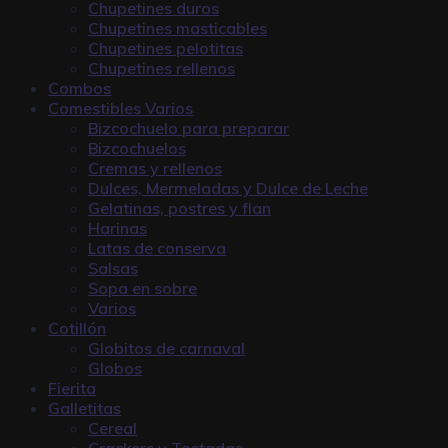
Chupetines duros
Chupetines masticables
Chupetines pelotitas
Chupetines rellenos
Combos
Comestibles Varios
Bizcochuelo para preparar
Bizcochuelos
Cremas y rellenos
Dulces, Mermeladas y Dulce de Leche
Gelatinas, postres y flan
Harinas
Latas de conserva
Salsas
Sopa en sobre
Varios
Cotillón
Globitos de carnaval
Globos
Fierita
Galletitas
Cereal
Crackers y Tostadas