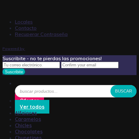
Locales
Contacto
Recuperar Contraseña
Powered by
Suscribite - no te pierdas las promociones!
Búsqueda
BUSCAR
de
productos
Ofertas
Ver todos
Alfajores
Caramelos
Chicles
Chocolates
Chupetines