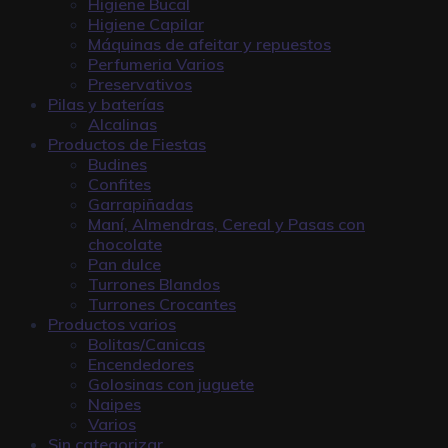
Higiene Bucal
Higiene Capilar
Máquinas de afeitar y repuestos
Perfumeria Varios
Preservativos
Pilas y baterías
Alcalinas
Productos de Fiestas
Budines
Confites
Garrapiñadas
Maní, Almendras, Cereal y Pasas con
chocolate
Pan dulce
Turrones Blandos
Turrones Crocantes
Productos varios
Bolitas/Canicas
Encendedores
Golosinas con juguete
Naipes
Varios
Sin categorizar