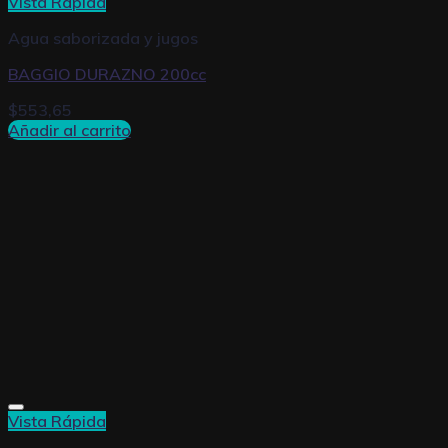
Vista Rápida
Agua saborizada y jugos
BAGGIO DURAZNO 200cc
$
553,65
Añadir al carrito
Vista Rápida