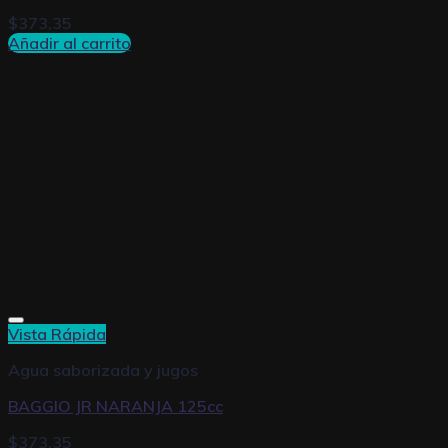
$
373,35
Añadir al carrito
Vista Rápida
Agua saborizada y jugos
BAGGIO JR NARANJA 125cc
$
373,35