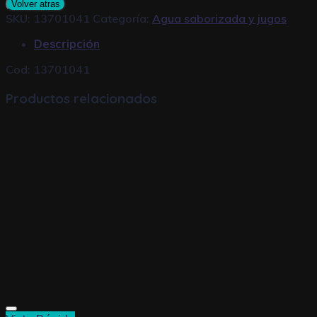
Volver atras
125cc
SKU:
13701041
Categoría:
Agua saborizada y jugos
cantidad
Descripción
Cod: 13701041
Productos relacionados