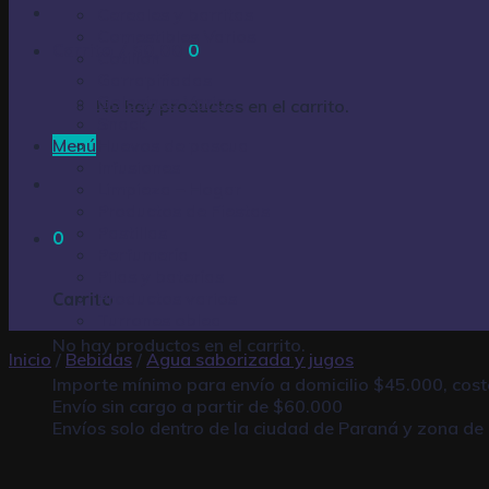
Cereales y barritas
Comestibles Varios
Carrito /
$
0,00
0
Cotillón
Garrapiñadas
Golosinas Varias
No hay productos en el carrito.
Snack
Menú
Huevos de pascua
Infusiones
Limpieza – Hogar
Productos de Fiestas
Pastillas
0
Perfumería
Pilas y baterías
Productos varios
Carrito
Turrones oblea
No hay productos en el carrito.
Inicio
/
Bebidas
/
Agua saborizada y jugos
Importe mínimo para envío a domicilio $45.000, cos
Envío sin cargo a partir de $60.000
Envíos solo dentro de la ciudad de Paraná y zona de 