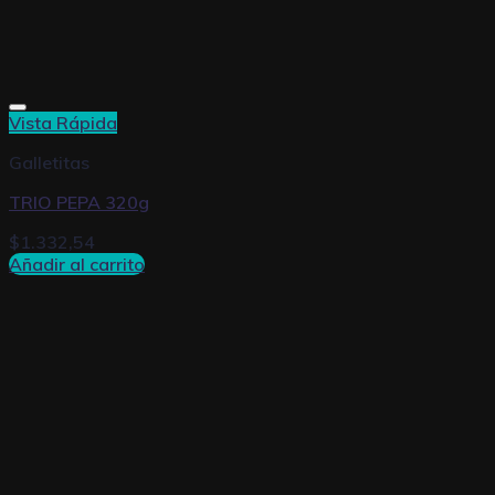
Vista Rápida
Galletitas
TRIO PEPA 320g
$
1.332,54
Añadir al carrito