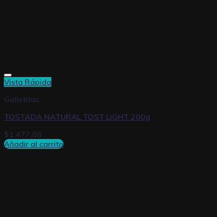
Vista Rápida
Galletitas
TOSTADA NATURAL TOST LIGHT 200g
$
1.477,88
Añadir al carrito