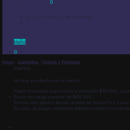
Carrito /
$
0,00
0
Huevos de pascua
Infusiones
Limpieza – Hogar
No hay productos en el carrito.
Productos de Fiestas
Pastillas
Perfumería
Pilas y baterías
Menú
Productos varios
Turrones oblea
0
Inicio
/
Galletitas
/
Dulces y Rellenas
Carrito
No hay productos en el carrito.
Importe mínimo para envío a domicilio $45.000, cost
Envío sin cargo a partir de $60.000
Envíos solo dentro de las ciudad de Santa Fe y zona 
En caso de pagar mediante
Billetera Santa Fe
solicit