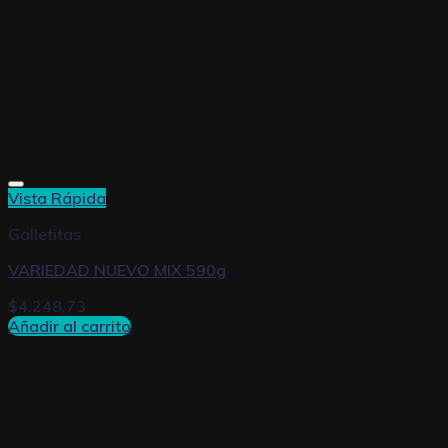
Vista Rápida
Galletitas
VARIEDAD NUEVO MIX 590g
$
4.248,73
Añadir al carrito