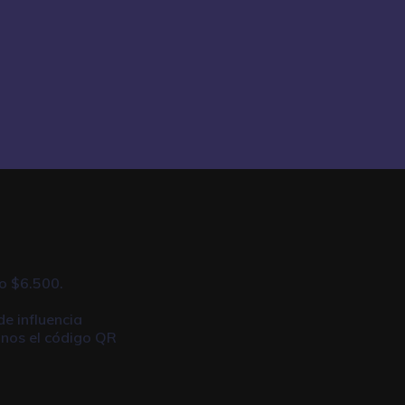
o $6.500.
de influencia
anos el código QR