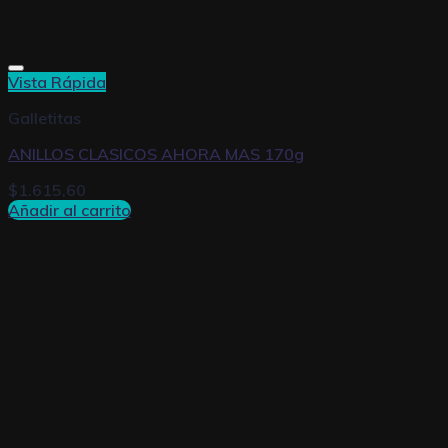
Vista Rápida
Galletitas
ANILLOS CLASICOS AHORA MAS 170g
$
1.615,60
Añadir al carrito