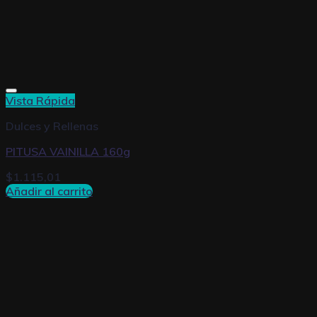
Vista Rápida
Dulces y Rellenas
PITUSA VAINILLA 160g
$
1.115,01
Añadir al carrito