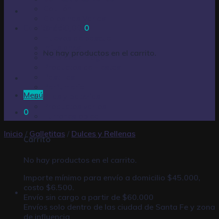
Cotillón
Golosinas Varias
Carrito /
Snack
$
0,00
0
Huevos de pascua
Infusiones
No hay productos en el carrito.
Limpieza – Hogar
Productos de Fiestas
Pastillas
Perfumería
Menú
Pilas y baterías
Productos varios
0
Turrones oblea
Inicio
/
Galletitas
/
Dulces y Rellenas
Carrito
No hay productos en el carrito.
Importe mínimo para envío a domicilio $45.000,
costo $6.500.
Envío sin cargo a partir de $60.000
Envíos solo dentro de las ciudad de Santa Fe y zona
de influencia