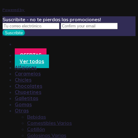
Powered by
Suscribite - no te pierdas las promociones!
OFERTAS
Ver todos
Alfajores
Caramelos
Chicles
Chocolates
Chupetines
Galletitas
Gomas
Otras
Bebidas
Comestibles Varios
Cotillón
Golosinas Varias