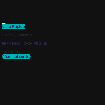
Vista Rápida
Dulces y Rellenas
PEPA DDLN C/CHIPS 320g
$
1.455,85
Añadir al carrito