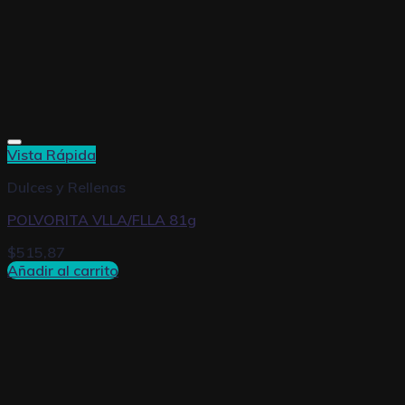
Vista Rápida
Dulces y Rellenas
POLVORITA VLLA/FLLA 81g
$
515,87
Añadir al carrito