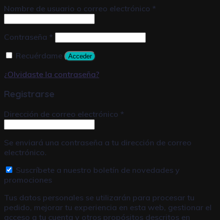
Nombre de usuario o correo electrónico
*
Contraseña
*
Recuérdame
Acceder
¿Olvidaste la contraseña?
Registrarse
Dirección de correo electrónico
*
Se enviará una contraseña a tu dirección de correo
electrónico.
Suscríbete a nuestro boletín de novedades y
promociones
Tus datos personales se utilizarán para procesar tu
pedido, mejorar tu experiencia en esta web, gestionar el
acceso a tu cuenta y otros propósitos descritos en