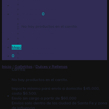
Cotillón
Golosinas Varias
Carrito /
Snack
$
0,00
0
Huevos de pascua
Infusiones
No hay productos en el carrito.
Limpieza – Hogar
Productos de Fiestas
Pastillas
Perfumería
Menú
Pilas y baterías
Productos varios
0
Turrones oblea
Inicio
/
Galletitas
/
Dulces y Rellenas
Carrito
No hay productos en el carrito.
Importe mínimo para envío a domicilio $45.000,
costo $6.500.
Envío sin cargo a partir de $60.000
Envíos solo dentro de las ciudad de Santa Fe y zona
de influencia