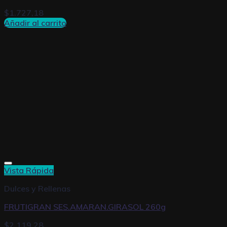
$
1.727,18
Añadir al carrito
Vista Rápida
Dulces y Rellenas
FRUTIGRAN SES.AMARAN.GIRASOL 260g
$
2.119,28