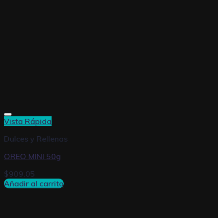
Vista Rápida
Dulces y Rellenas
OREO MINI 50g
$
909,05
Añadir al carrito