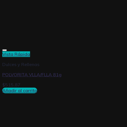
Vista Rápida
Dulces y Rellenas
POLVORITA VLLA/FLLA 81g
$
515,87
Añadir al carrito