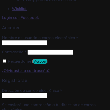
Wishlist
Login con
Facebook
Acceder
Nombre de usuario o correo electrónico
*
Contraseña
*
Recuérdame
Acceder
¿Olvidaste la contraseña?
Registrarse
Dirección de correo electrónico
*
Se enviará una contraseña a tu dirección de correo
electrónico.