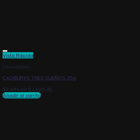
Vista Rápida
Chocolates
CADBURYS TRES SUEÑOS 25g
$
2.191,90
$
1.095,95
Añadir al carrito