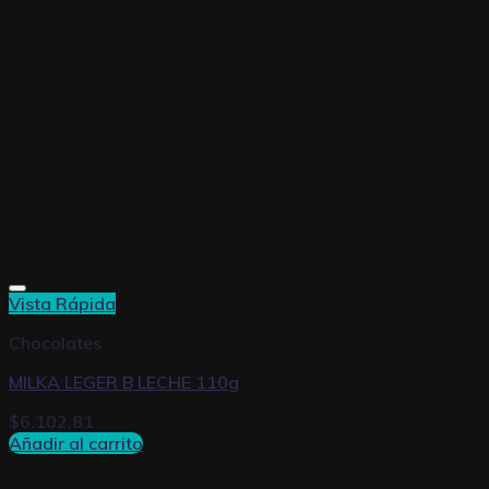
Vista Rápida
Chocolates
MILKA LEGER B LECHE 110g
$
6.102,81
Añadir al carrito