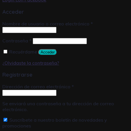
Acceder
Nombre de usuario o correo electrónico
*
Contraseña
*
Recuérdame
Acceder
¿Olvidaste la contraseña?
Registrarse
Dirección de correo electrónico
*
Se enviará una contraseña a tu dirección de correo
electrónico.
Suscríbete a nuestro boletín de novedades y
promociones