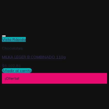
Vista Rápida
Chocolates
MILKA LEGER B COMBINADO 110g
$
6.102,81
Añadir al carrito
¡Oferta!