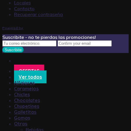
Locales
Contacto
Recuperar contraseña
Powered by
Suscribite - no te pierdas las promociones!
OFERTAS
Ver todos
Alfajores
Caramelos
Chicles
Chocolates
Chupetines
Galletitas
Gomas
Otras
Bebidas