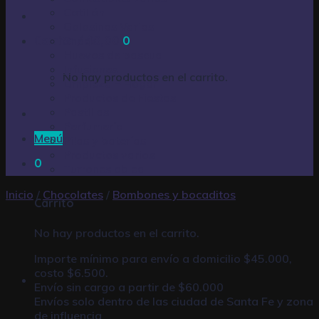
Cotillón
Golosinas Varias
Carrito /
Snack
$
0,00
0
Huevos de pascua
Infusiones
No hay productos en el carrito.
Limpieza – Hogar
Productos de Fiestas
Pastillas
Perfumería
Menú
Pilas y baterías
Productos varios
0
Turrones oblea
Inicio
/
Chocolates
/
Bombones y bocaditos
Carrito
No hay productos en el carrito.
Importe mínimo para envío a domicilio $45.000,
costo $6.500.
Envío sin cargo a partir de $60.000
Envíos solo dentro de las ciudad de Santa Fe y zona
de influencia