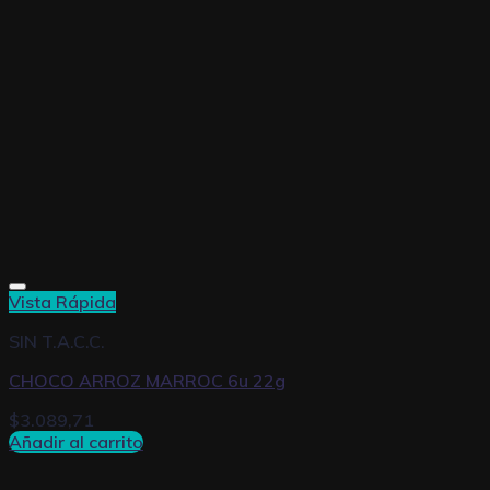
Vista Rápida
SIN T.A.C.C.
CHOCO ARROZ MARROC 6u 22g
$
3.089,71
Añadir al carrito