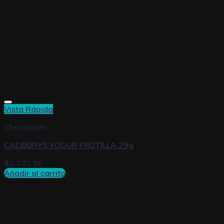
Vista Rápida
Chocolates
CADBURYS YOGUR FRUTILLA 29g
$
2.191,90
Añadir al carrito