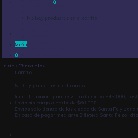
Carrito /
$
0,00
0
Huevos de pascua
Infusiones
Limpieza – Hogar
No hay productos en el carrito.
Productos de Fiestas
Pastillas
Perfumería
Pilas y baterías
Menú
Productos varios
Turrones oblea
0
Inicio
/
Chocolates
Carrito
No hay productos en el carrito.
Importe mínimo para envío a domicilio $45.000, cost
Envío sin cargo a partir de $60.000
Envíos solo dentro de las ciudad de Santa Fe y zona 
En caso de pagar mediante
Billetera Santa Fe
solicit