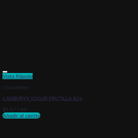
Vista Rápida
Chocolates
CADBURYS YOGUR FRUTILLA 82g
$
5.577,90
Añadir al carrito