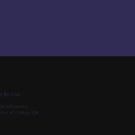
o $6.500.
de influencia
anos el código QR