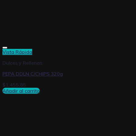
Vista Rápida
Dulces y Rellenas
PEPA DDLN C/CHIPS 320g
$
1.455,85
Añadir al carrito