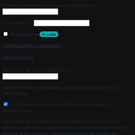
Nombre de usuario o correo electrónico
*
Contraseña
*
Recuérdame
Acceder
¿Olvidaste la contraseña?
Registrarse
Dirección de correo electrónico
*
Se enviará una contraseña a tu dirección de correo
electrónico.
Suscríbete a nuestro boletín de novedades y
promociones
Tus datos personales se utilizarán para procesar tu
pedido, mejorar tu experiencia en esta web, gestionar el
acceso a tu cuenta y otros propósitos descritos en