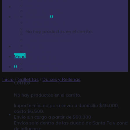
Cotillón
Golosinas Varias
Carrito /
Snack
$
0,00
0
Huevos de pascua
Infusiones
No hay productos en el carrito.
Limpieza – Hogar
Productos de Fiestas
Pastillas
Perfumería
Menú
Pilas y baterías
Productos varios
0
Turrones oblea
Inicio
/
Galletitas
/
Dulces y Rellenas
Carrito
No hay productos en el carrito.
Importe mínimo para envío a domicilio $45.000,
costo $6.500.
Envío sin cargo a partir de $60.000
Envíos solo dentro de las ciudad de Santa Fe y zona
de influencia