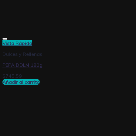
Vista Rápida
Dulces y Rellenas
PEPA DDLN 180g
$
745,59
Añadir al carrito