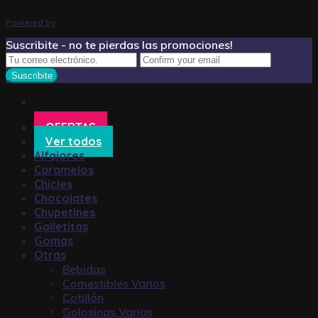
Powered by
Suscribite - no te pierdas las promociones!
OFERTAS
Ver todos
Alfajores
Caramelos
Chicles
Chocolates
Chupetines
Galletitas
Gomas
Otras
Bebidas
Comestibles Varios
Cotillón
Golosinas Varias