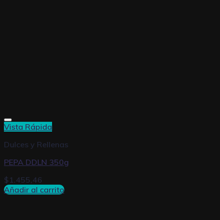
Vista Rápida
Dulces y Rellenas
PEPA DDLN 350g
$
1.455,46
Añadir al carrito