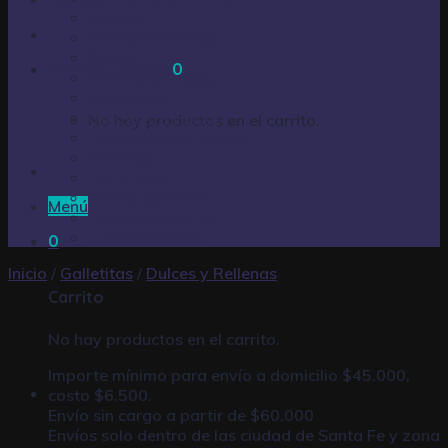
Cotillón
Golosinas Varias
Snack
Carrito /
$
0,00
0
Huevos de pascua
Infusiones
Limpieza – Hogar
No hay productos en el carrito.
Productos de Fiestas
Pastillas
Perfumería
Pilas y baterías
Menú
Productos varios
Turrones oblea
0
Inicio
/
Galletitas
/
Dulces y Rellenas
Carrito
No hay productos en el carrito.
Importe mínimo para envío a domicilio $45.000,
costo $6.500.
Envío sin cargo a partir de $60.000
Envíos solo dentro de las ciudad de Santa Fe y zona