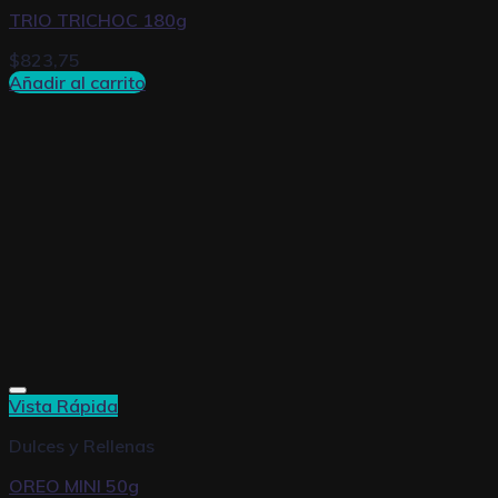
TRIO TRICHOC 180g
$
823,75
Añadir al carrito
Vista Rápida
Dulces y Rellenas
OREO MINI 50g