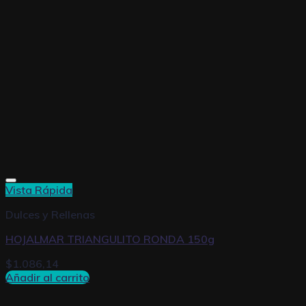
Vista Rápida
Dulces y Rellenas
HOJALMAR TRIANGULITO RONDA 150g
$
1.086,14
Añadir al carrito