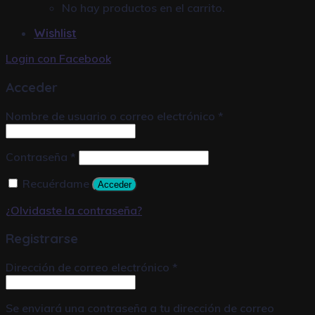
No hay productos en el carrito.
Wishlist
Login con
Facebook
Acceder
Nombre de usuario o correo electrónico
*
Contraseña
*
Recuérdame
Acceder
¿Olvidaste la contraseña?
Registrarse
Dirección de correo electrónico
*
Se enviará una contraseña a tu dirección de correo