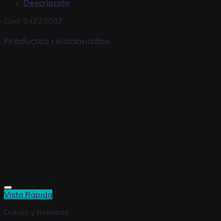
Descripción
Cod: 04723002
Productos relacionados
Vista Rápida
Dulces y Rellenas