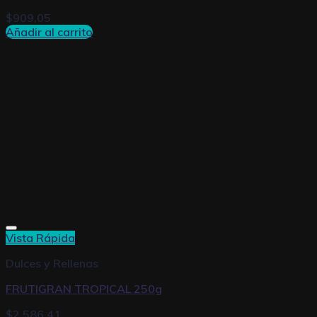
$
909,05
Añadir al carrito
Vista Rápida
Dulces y Rellenas
FRUTIGRAN TROPICAL 250g
$
2.586,41