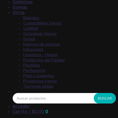
Galletitas
Gomas
Otras
Bebidas
Comestibles Varios
Cotillón
Golosinas Varias
Snack
Huevos de pascua
Infusiones
Limpieza – Hogar
Productos de Fiestas
Pastillas
Perfumería
Pilas y baterías
Productos varios
Turrones oblea
Búsqueda
BUSCAR
de
productos
Acceder
Carrito /
$
0,00
0