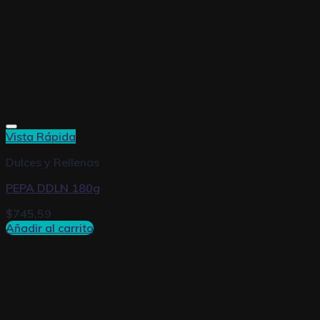
Vista Rápida
Dulces y Rellenas
PEPA DDLN 180g
$
745,59
Añadir al carrito