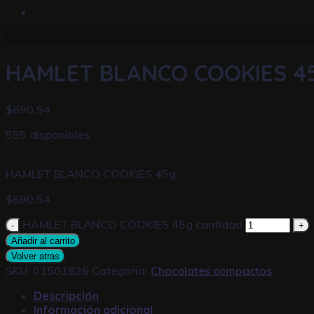
HAMLET BLANCO COOKIES 4
$
690,54
555 disponibles
HAMLET BLANCO COOKIES 45g
$
690,54
HAMLET BLANCO COOKIES 45g cantidad
Añadir al carrito
Volver atras
SKU:
01501826
Categoría:
Chocolates compactos
Descripción
Información adicional