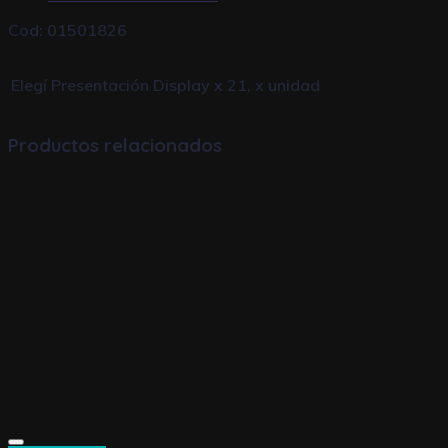
Cod: 01501826
Elegí Presentación
Display x 21, x unidad
Productos relacionados