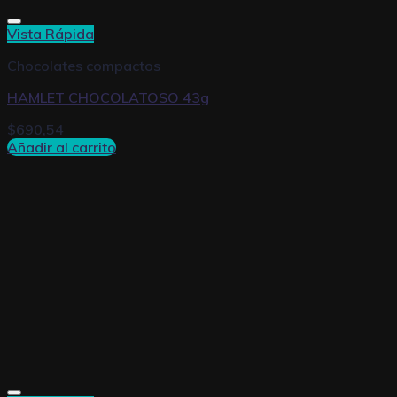
Vista Rápida
Chocolates compactos
HAMLET CHOCOLATOSO 43g
$
690,54
Añadir al carrito