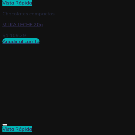
Vista Rápida
Chocolates compactos
MILKA LECHE 20g
$
1.109,29
Añadir al carrito
Vista Rápida