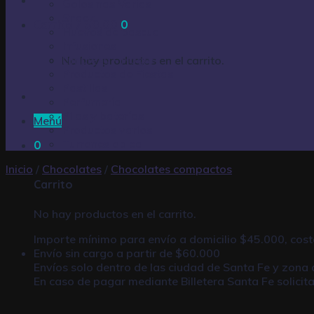
Golosinas Varias
Snack
Carrito /
$
0,00
0
Huevos de pascua
Infusiones
Limpieza – Hogar
No hay productos en el carrito.
Productos de Fiestas
Pastillas
Perfumería
Pilas y baterías
Menú
Productos varios
Turrones oblea
0
Inicio
/
Chocolates
/
Chocolates compactos
Carrito
No hay productos en el carrito.
Importe mínimo para envío a domicilio $45.000, cost
Envío sin cargo a partir de $60.000
Envíos solo dentro de las ciudad de Santa Fe y zona 
En caso de pagar mediante
Billetera Santa Fe
solicit