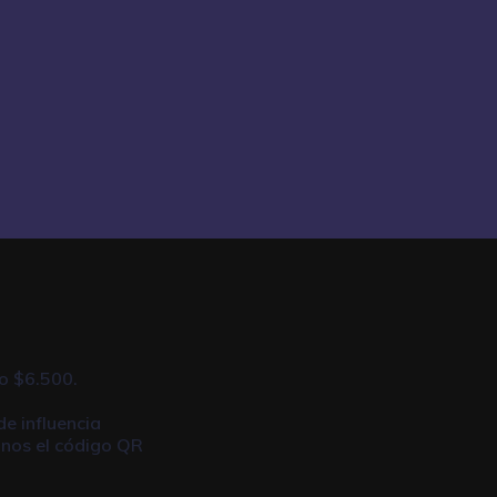
o $6.500.
de influencia
anos el código QR