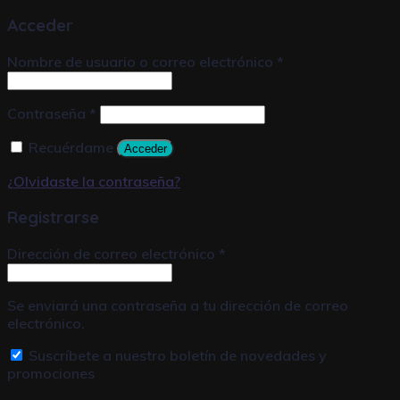
Acceder
Nombre de usuario o correo electrónico
*
Contraseña
*
Recuérdame
Acceder
¿Olvidaste la contraseña?
Registrarse
Dirección de correo electrónico
*
Se enviará una contraseña a tu dirección de correo
electrónico.
Suscríbete a nuestro boletín de novedades y
promociones