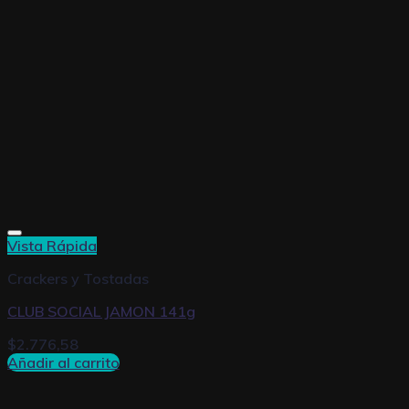
Vista Rápida
Crackers y Tostadas
CLUB SOCIAL JAMON 141g
$
2.776,58
Añadir al carrito