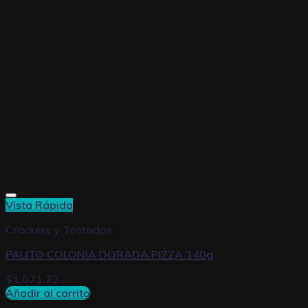
Vista Rápida
Crackers y Tostadas
PALITO COLONIA DORADA PIZZA 140g
$
1.071,72
Añadir al carrito