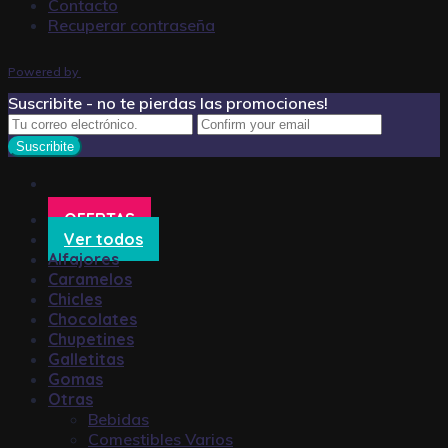
Contacto
Recuperar contraseña
Powered by
Suscribite - no te pierdas las promociones!
OFERTAS
Ver todos
Alfajores
Caramelos
Chicles
Chocolates
Chupetines
Galletitas
Gomas
Otras
Bebidas
Comestibles Varios