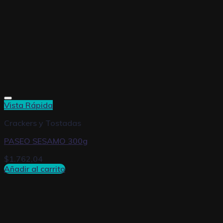
Vista Rápida
Crackers y Tostadas
PASEO SESAMO 300g
$
1.762,04
Añadir al carrito