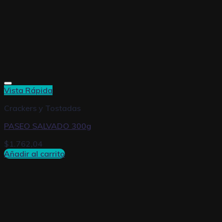
Vista Rápida
Crackers y Tostadas
PASEO SALVADO 300g
$
1.762,04
Añadir al carrito