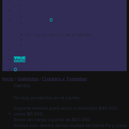
Cotillón
Golosinas Varias
Snack
Carrito /
$
0,00
0
Huevos de pascua
Infusiones
Limpieza – Hogar
No hay productos en el carrito.
Productos de Fiestas
Pastillas
Perfumería
Pilas y baterías
Menú
Productos varios
Turrones oblea
0
Inicio
/
Galletitas
/
Crackers y Tostadas
Carrito
No hay productos en el carrito.
Importe mínimo para envío a domicilio $45.000,
costo $6.500.
Envío sin cargo a partir de $60.000
Envíos solo dentro de las ciudad de Santa Fe y zona