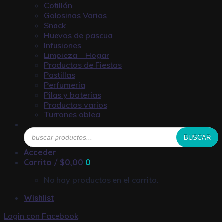
Cotillón
Golosinas Varias
Snack
Huevos de pascua
Infusiones
Limpieza – Hogar
Productos de Fiestas
Pastillas
Perfumería
Pilas y baterías
Productos varios
Turrones oblea
Búsqueda
BUSCAR
de
productos
Acceder
Carrito /
$
0,00
0
No hay productos en el carrito.
Wishlist
Login con
Facebook